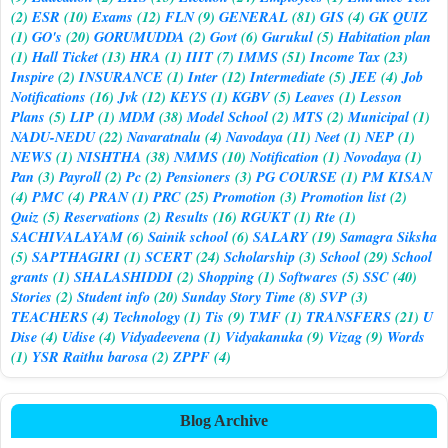
(2)
ESR
(10)
Exams
(12)
FLN
(9)
GENERAL
(81)
GIS
(4)
GK QUIZ
(1)
GO's
(20)
GORUMUDDA
(2)
Govt
(6)
Gurukul
(5)
Habitation plan
(1)
Hall Ticket
(13)
HRA
(1)
IIIT
(7)
IMMS
(51)
Income Tax
(23)
Inspire
(2)
INSURANCE
(1)
Inter
(12)
Intermediate
(5)
JEE
(4)
Job
Notifications
(16)
Jvk
(12)
KEYS
(1)
KGBV
(5)
Leaves
(1)
Lesson
Plans
(5)
LIP
(1)
MDM
(38)
Model School
(2)
MTS
(2)
Municipal
(1)
NADU-NEDU
(22)
Navaratnalu
(4)
Navodaya
(11)
Neet
(1)
NEP
(1)
NEWS
(1)
NISHTHA
(38)
NMMS
(10)
Notification
(1)
Novodaya
(1)
Pan
(3)
Payroll
(2)
Pc
(2)
Pensioners
(3)
PG COURSE
(1)
PM KISAN
(4)
PMC
(4)
PRAN
(1)
PRC
(25)
Promotion
(3)
Promotion list
(2)
Quiz
(5)
Reservations
(2)
Results
(16)
RGUKT
(1)
Rte
(1)
SACHIVALAYAM
(6)
Sainik school
(6)
SALARY
(19)
Samagra Siksha
(5)
SAPTHAGIRI
(1)
SCERT
(24)
Scholarship
(3)
School
(29)
School
grants
(1)
SHALASHIDDI
(2)
Shopping
(1)
Softwares
(5)
SSC
(40)
Stories
(2)
Student info
(20)
Sunday Story Time
(8)
SVP
(3)
TEACHERS
(4)
Technology
(1)
Tis
(9)
TMF
(1)
TRANSFERS
(21)
U
Dise
(4)
Udise
(4)
Vidyadeevena
(1)
Vidyakanuka
(9)
Vizag
(9)
Words
(1)
YSR Raithu barosa
(2)
ZPPF
(4)
Blog Archive