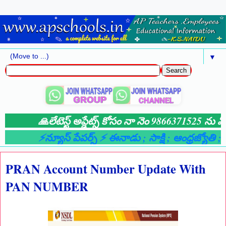
▼
🙏లేటెస్ట్ అప్డేట్స్ కోసం నా నెం 9866371525 ను మీ 
⚡న్యూస్ పేపర్స్ ⚡ ఈనాడు
; సాక్షి
; ఆంధ్రజ్యోతి
; ఆం
PRAN Account Number Update With
PAN NUMBER