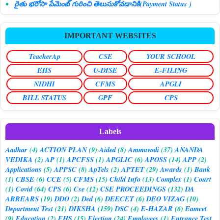
రైతు భరోసా పేమెంట్ గురించి తెలుసుకోవడానికి(Payment Status )
IMPORTANT WEBSITES
TeacherAp
CSE
YOUR SCHOOL
EHS
U-DISE
E-FILING
NIDHI
CFMS
APGLI
BILL STATUS
GPF
CPS
Labels
Aadhar
(4)
ACTION PLAN
(9)
Aided
(8)
Ammavodi
(37)
ANANDA
VEDIKA
(2)
AP
(1)
APCFSS
(1)
APGLIC
(6)
APOSS
(14)
APP
(2)
Applications
(5)
APPSC
(8)
ApTels
(2)
APTET
(29)
Awards
(1)
Bank
(1)
CBSE
(6)
CCE
(5)
CFMS
(15)
Child Info
(13)
Complex
(1)
Court
(1)
Covid
(64)
CPS
(6)
Cse
(12)
CSE PROCEEDINGS
(132)
DA
ARREARS
(19)
DDO
(2)
Ded
(6)
DEECET
(6)
DEO VIZAG
(10)
Department Test
(21)
DIKSHA
(159)
DSC
(4)
E-HAZAR
(6)
Eamcet
(9)
Education
(2)
EHS
(15)
Election
(24)
Employees
(1)
Entrance Test