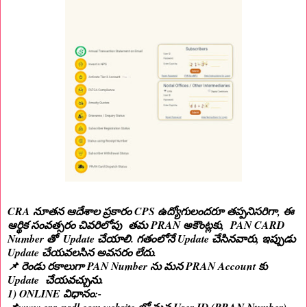
CRA నూతన ఆదేశాల ప్రకారం CPS ఉద్యోగులందరూ తప్పనిసరిగా, ఈ
ఆర్థిక సంవత్సరం చివరిలోపు తమ PRAN అకౌంట్లకు, PAN CARD
Number తో Update చేయాలి. గతంలోనే Update చేసినవారు, ఇప్పుడు
Update చేయవలసిన అవసరం లేదు.
📌 రెండు రకాలుగా PAN Number ను మన PRAN Account కు
Update చేయవచ్చును.
1) ONLINE విధానం:-