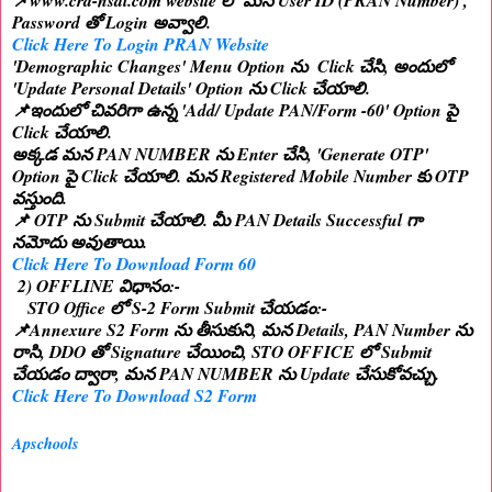
📌www.cra-nsdl.com website లో మన User ID (PRAN Number) ,
Password తో Login అవ్వాలి.
Click Here To Login PRAN Website
'Demographic Changes' Menu Option ను Click చేసి, అందులో
'Update Personal Details' Option ను Click చేయాలి.
📌ఇందులో చివరిగా ఉన్న 'Add/ Update PAN/Form -60' Option పై
Click చేయాలి.
అక్కడ మన PAN NUMBER ను Enter చేసి, 'Generate OTP'
Option పై Click చేయాలి. మన Registered Mobile Number కు OTP
వస్తుంది.
📌 OTP ను Submit చేయాలి. మీ PAN Details Successful గా
నమోదు అవుతాయి.
Click Here To Download Form 60
2) OFFLINE విధానం:-
STO Office లో S-2 Form Submit చేయడం:-
📌Annexure S2 Form ను తీసుకుని, మన Details, PAN Number ను
రాసి, DDO తో Signature చేయించి, STO OFFICE లో Submit
చేయడం ద్వారా, మన PAN NUMBER ను Update చేసుకోవచ్చు.
Click Here To Download S2 Form
Apschools