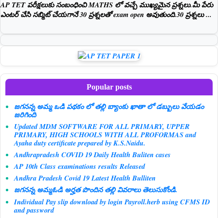
AP TET పరీక్షలుకు సంబంధించి MATHS లో వచ్చే ముఖ్యమైన ప్రశ్నలు.మీ పేరు
ఎంటర్ చేసి సబ్మిట్ చేయగానే 30 ప్రశ్నలతో exam open అవుతుంది.30 ప్రశ్నలు ...
Popular posts
జగనన్న అమ్మ ఒడి పథకం లో తల్లి బ్యాంకు ఖాతా లో డబ్బులు వేయడం
జరిగింది
Updated MDM SOFTWARE FOR ALL PRIMARY, UPPER
PRIMARY, HIGH SCHOOLS WITH ALL PROFORMAS and
Ayaha duty certificate prepared by K.S.Naidu.
Andhrapradesh COVID 19 Daily Health Buliten cases
AP 10th Class examinations results Released
Andhra Pradesh Covid 19 Latest Health Bulliten
జగనన్న అమ్మఓడి అర్హత పొందిన తల్లి వివరాలు తెలుసుకోండి.
Individual Pay slip download by login Payroll.herb using CFMS ID
and password