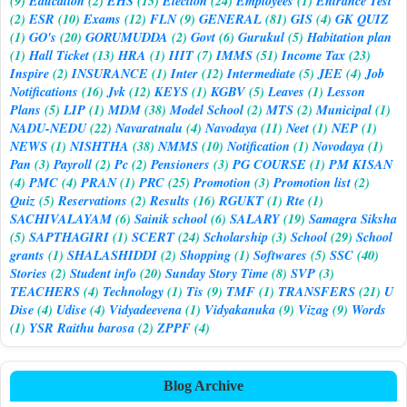
(9)
Education
(2)
EHS
(15)
Election
(24)
Employees
(1)
Entrance Test
(2)
ESR
(10)
Exams
(12)
FLN
(9)
GENERAL
(81)
GIS
(4)
GK QUIZ
(1)
GO's
(20)
GORUMUDDA
(2)
Govt
(6)
Gurukul
(5)
Habitation plan
(1)
Hall Ticket
(13)
HRA
(1)
IIIT
(7)
IMMS
(51)
Income Tax
(23)
Inspire
(2)
INSURANCE
(1)
Inter
(12)
Intermediate
(5)
JEE
(4)
Job
Notifications
(16)
Jvk
(12)
KEYS
(1)
KGBV
(5)
Leaves
(1)
Lesson
Plans
(5)
LIP
(1)
MDM
(38)
Model School
(2)
MTS
(2)
Municipal
(1)
NADU-NEDU
(22)
Navaratnalu
(4)
Navodaya
(11)
Neet
(1)
NEP
(1)
NEWS
(1)
NISHTHA
(38)
NMMS
(10)
Notification
(1)
Novodaya
(1)
Pan
(3)
Payroll
(2)
Pc
(2)
Pensioners
(3)
PG COURSE
(1)
PM KISAN
(4)
PMC
(4)
PRAN
(1)
PRC
(25)
Promotion
(3)
Promotion list
(2)
Quiz
(5)
Reservations
(2)
Results
(16)
RGUKT
(1)
Rte
(1)
SACHIVALAYAM
(6)
Sainik school
(6)
SALARY
(19)
Samagra Siksha
(5)
SAPTHAGIRI
(1)
SCERT
(24)
Scholarship
(3)
School
(29)
School
grants
(1)
SHALASHIDDI
(2)
Shopping
(1)
Softwares
(5)
SSC
(40)
Stories
(2)
Student info
(20)
Sunday Story Time
(8)
SVP
(3)
TEACHERS
(4)
Technology
(1)
Tis
(9)
TMF
(1)
TRANSFERS
(21)
U
Dise
(4)
Udise
(4)
Vidyadeevena
(1)
Vidyakanuka
(9)
Vizag
(9)
Words
(1)
YSR Raithu barosa
(2)
ZPPF
(4)
Blog Archive