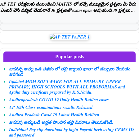
AP TET పరీక్షలుకు సంబంధించి MATHS లో వచ్చే ముఖ్యమైన ప్రశ్నలు.మీ పేరు
ఎంటర్ చేసి సబ్మిట్ చేయగానే 30 ప్రశ్నలతో exam open అవుతుంది.30 ప్రశ్నలు ...
Popular posts
జగనన్న అమ్మ ఒడి పథకం లో తల్లి బ్యాంకు ఖాతా లో డబ్బులు వేయడం
జరిగింది
Updated MDM SOFTWARE FOR ALL PRIMARY, UPPER
PRIMARY, HIGH SCHOOLS WITH ALL PROFORMAS and
Ayaha duty certificate prepared by K.S.Naidu.
Andhrapradesh COVID 19 Daily Health Buliten cases
AP 10th Class examinations results Released
Andhra Pradesh Covid 19 Latest Health Bulliten
జగనన్న అమ్మఓడి అర్హత పొందిన తల్లి వివరాలు తెలుసుకోండి.
Individual Pay slip download by login Payroll.herb using CFMS ID
and password