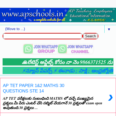
▼
🙏లేటెస్ట్ అప్డేట్స్ కోసం నా నెం 9866371525 ను మ
⚡న్యూస్ పేపర్స్ ⚡ ఈనాడు
; సాక్షి
; ఆంధ్రజ్యోతి
; 
AP TET PAPER 1&2 MATHS 30
›
QUESTIONS STE 14
AP TET పరీక్షలుకు సంబంధించి MATHS లో వచ్చే ముఖ్యమైన
ప్రశ్నలు.మీ పేరు ఎంటర్ చేసి సబ్మిట్ చేయగానే 30 ప్రశ్నలతో exam open
అవుతుంది.30 ప్రశ్నలు ...