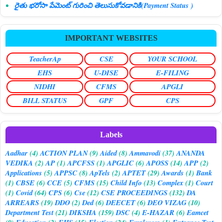
రైతు భరోసా పేమెంట్ గురించి తెలుసుకోవడానికి(Payment Status )
IMPORTANT WEBSITES
TeacherAp
CSE
YOUR SCHOOL
EHS
U-DISE
E-FILING
NIDHI
CFMS
APGLI
BILL STATUS
GPF
CPS
Labels
Aadhar
(4)
ACTION PLAN
(9)
Aided
(8)
Ammavodi
(37)
ANANDA
VEDIKA
(2)
AP
(1)
APCFSS
(1)
APGLIC
(6)
APOSS
(14)
APP
(2)
Applications
(5)
APPSC
(8)
ApTels
(2)
APTET
(29)
Awards
(1)
Bank
(1)
CBSE
(6)
CCE
(5)
CFMS
(15)
Child Info
(13)
Complex
(1)
Court
(1)
Covid
(64)
CPS
(6)
Cse
(12)
CSE PROCEEDINGS
(132)
DA
ARREARS
(19)
DDO
(2)
Ded
(6)
DEECET
(6)
DEO VIZAG
(10)
Department Test
(21)
DIKSHA
(159)
DSC
(4)
E-HAZAR
(6)
Eamcet