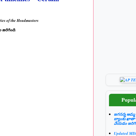
ties of the Headmasters
వడం జరిగింది.
Popul
జగనన్న అమ్మ 
బ్యాంకు ఖాతా
వేయడం జరిగి
Updated M