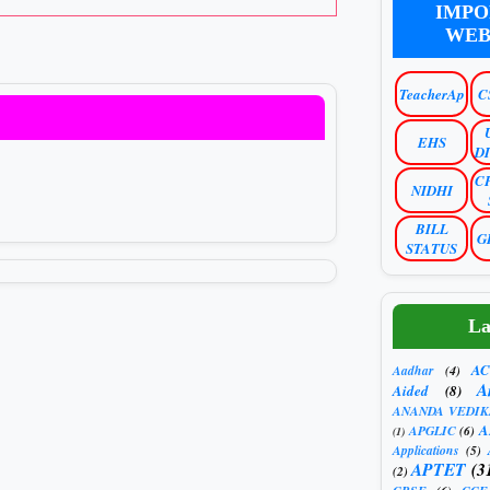
IMPO
WEB
TeacherAp
C
EHS
D
C
NIDHI
BILL
G
STATUS
La
AC
Aadhar
(4)
A
Aided
(8)
ANANDA VEDIK
A
APGLIC
(6)
(1)
Applications
(5)
APTET
(3
(2)