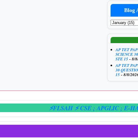
Blog 
AP TET PA
SCIENCE 3
STE 15
- 8/8
AP TET PA
30 QUESTIO
15
- 8/8/202
⚡FLSAH ⚡ CSE
; APGLIC
; E-HAZAR
;