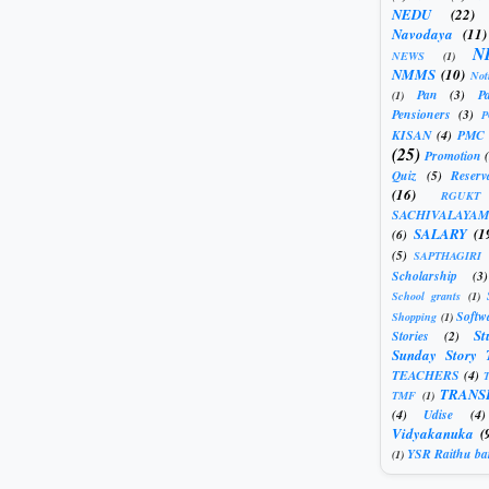
NEDU
(22)
Navodaya
(11)
N
NEWS
(1)
NMMS
(10)
Not
Pan
(3)
Pa
(1)
Pensioners
(3)
KISAN
(4)
PMC
(25)
Promotion
Quiz
(5)
Reserv
(16)
RGUKT
SACHIVALAYAM
SALARY
(1
(6)
(5)
SAPTHAGIRI
Scholarship
(3)
School grants
(1)
Softw
Shopping
(1)
St
Stories
(2)
Sunday Story 
TEACHERS
(4)
T
TRANS
TMF
(1)
(4)
Udise
(4)
Vidyakanuka
(
YSR Raithu ba
(1)