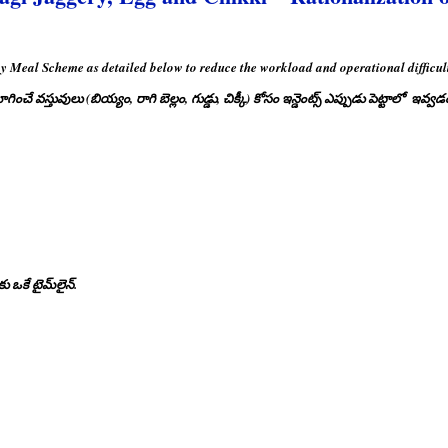
y Meal Scheme as detailed below to reduce the workload and operational difficul
యోగించే వస్తువులు (బియ్యం, రాగి బెల్లం, గుడ్డు, చిక్కీ) కోసం ఇన్డెంట్స్ ఎప్పుడు పెట్టాలో ఇవ్
కు ఒకే టైమ్‌లైన్.