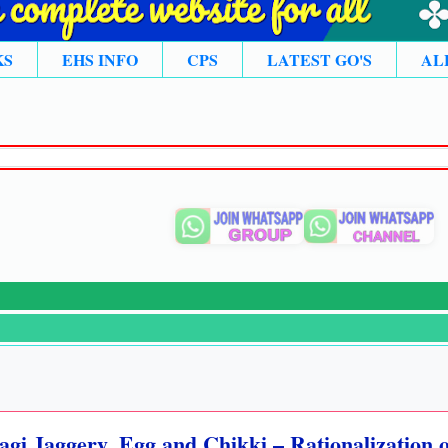
KS
EHS INFO
CPS
LATEST GO'S
AL
gi Jaggery, Egg and Chikki – Rationalization o