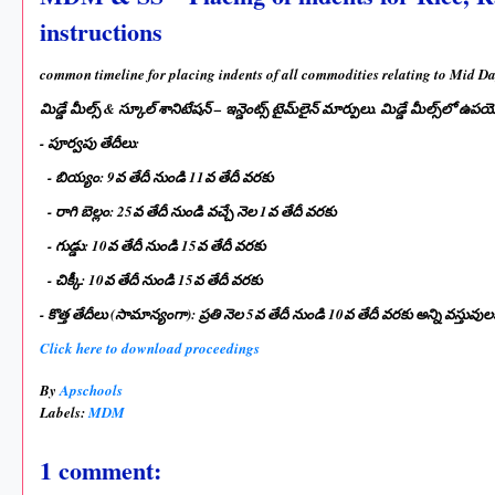
instructions
common timeline for placing indents of all commodities relating to Mid Da
మిడ్డే మీల్స్ & స్కూల్ శానిటేషన్ – ఇన్డెంట్స్ టైమ్‌లైన్ మార్పులు. మిడ్డే మీల్స్‌లో ఉప
- పూర్వపు తేదీలు:
- బియ్యం: 9వ తేదీ నుండి 11వ తేదీ వరకు
- రాగి బెల్లం: 25వ తేదీ నుండి వచ్చే నెల 1వ తేదీ వరకు
- గుడ్డు: 10వ తేదీ నుండి 15వ తేదీ వరకు
- చిక్కీ: 10వ తేదీ నుండి 15వ తేదీ వరకు
- కొత్త తేదీలు (సామాన్యంగా): ప్రతి నెల 5వ తేదీ నుండి 10వ తేదీ వరకు అన్ని వస్తువుల
Click here to download proceedings
By
Apschools
Labels:
MDM
1 comment: