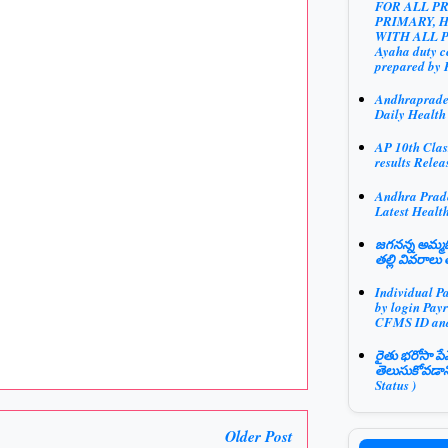
FOR ALL P
PRIMARY, 
WITH ALL 
Ayaha duty ce
prepared by 
Andhraprad
Daily Health
AP 10th Clas
results Relea
Andhra Prad
Latest Health
జగనన్న అమ్మఓ
తల్లి వివరాలు 
Individual P
by login Payr
CFMS ID an
రైతు భరోసా పే
తెలుసుకోవడాన
Status )
Older Post