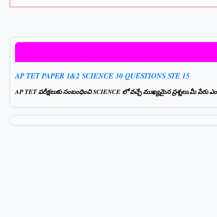
AP TET PAPER 1&2 SCIENCE 30 QUESTIONS STE 15
AP TET పరీక్షలుకు సంబంధించి SCIENCE లో వచ్చే ముఖ్యమైన ప్రశ్నలు.మీ పేరు ఎంటర్