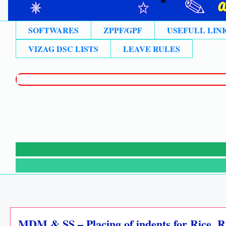
SOFTWARES
ZPPF/GPF
USEFULL LIN
VIZAG DSC LISTS
LEAVE RULES
MDM & SS – Placing of indents for Rice, Ra