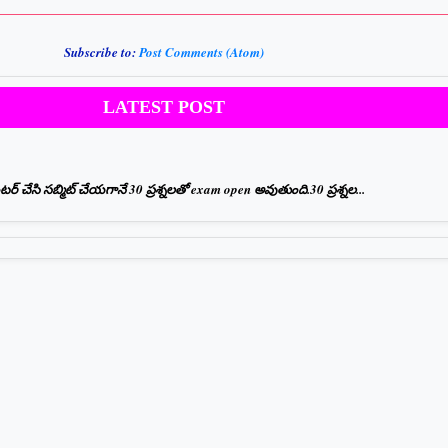
Subscribe to:
Post Comments (Atom)
LATEST POST
 చేసి సబ్మిట్ చేయగానే 30 ప్రశ్నలతో exam open అవుతుంది.30 ప్రశ్నల...