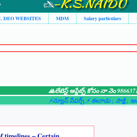
L DEO WEBSITES
MDM
Salary particulars
🙏లేటెస్ట్ అప్డేట్స్ కోసం నా నెం 9866371525
⚡న్యూస్ పేపర్స్ ⚡ ఈనాడు
; సాక్షి
; ఆంధ్రజ్యో
f timelines – Certain