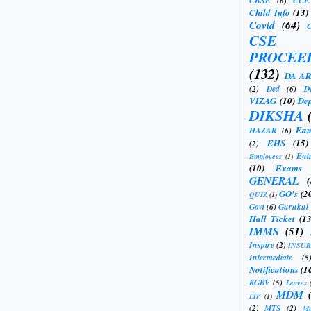
CBSE
(6)
CCE
Child Info
(13)
Covid
(64)
CSE
PROCEE
(132)
DA A
(2)
Ded
(6)
D
VIZAG
(10)
Dep
DIKSHA
Eam
HAZAR
(6)
EHS
(15)
(2)
Ent
Employees
(1)
(10)
Exams
GENERAL
GO's
(2
QUIZ
(1)
Govt
(6)
Gurukul
Hall Ticket
(13
IMMS
(51)
Inspire
(2)
INSU
Intermediate
(5
Notifications
(1
KGBV
(5)
Leaves
MDM
LIP
(1)
(2)
MTS
(2)
Mu