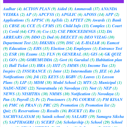
Aadhar
(4)
ACTION PLAN
(9)
Aided
(8)
Ammavodi
(37)
ANANDA
VEDIKA
(2)
AP
(1)
APCFSS
(1)
APGLIC
(6)
APOSS
(14)
APP
(2)
Applications
(5)
APPSC
(8)
ApTels
(2)
APTET
(29)
Awards
(1)
Bank
(1)
CBSE
(6)
CCE
(5)
CFMS
(15)
Child Info
(13)
Complex
(1)
Court
(1)
Covid
(64)
CPS
(6)
Cse
(12)
CSE PROCEEDINGS
(132)
DA
ARREARS
(19)
DDO
(2)
Ded
(6)
DEECET
(6)
DEO VIZAG
(10)
Department Test
(21)
DIKSHA
(159)
DSC
(4)
E-HAZAR
(6)
Eamcet
(9)
Education
(2)
EHS
(15)
Election
(24)
Employees
(1)
Entrance Test
(2)
ESR
(10)
Exams
(12)
FLN
(9)
GENERAL
(81)
GIS
(4)
GK QUIZ
(1)
GO's
(20)
GORUMUDDA
(2)
Govt
(6)
Gurukul
(5)
Habitation plan
(1)
Hall Ticket
(13)
HRA
(1)
IIIT
(7)
IMMS
(51)
Income Tax
(23)
Inspire
(2)
INSURANCE
(1)
Inter
(12)
Intermediate
(5)
JEE
(4)
Job
Notifications
(16)
Jvk
(12)
KEYS
(1)
KGBV
(5)
Leaves
(1)
Lesson
Plans
(5)
LIP
(1)
MDM
(38)
Model School
(2)
MTS
(2)
Municipal
(1)
NADU-NEDU
(22)
Navaratnalu
(4)
Navodaya
(11)
Neet
(1)
NEP
(1)
NEWS
(1)
NISHTHA
(38)
NMMS
(10)
Notification
(1)
Novodaya
(1)
Pan
(3)
Payroll
(2)
Pc
(2)
Pensioners
(3)
PG COURSE
(1)
PM KISAN
(4)
PMC
(4)
PRAN
(1)
PRC
(25)
Promotion
(3)
Promotion list
(2)
Quiz
(5)
Reservations
(2)
Results
(16)
RGUKT
(1)
Rte
(1)
SACHIVALAYAM
(6)
Sainik school
(6)
SALARY
(19)
Samagra Siksha
(5)
SAPTHAGIRI
(1)
SCERT
(24)
Scholarship
(3)
School
(29)
School