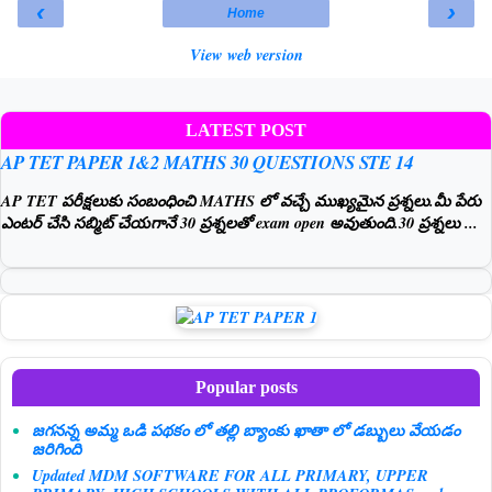
‹
›
Home
View web version
LATEST POST
AP TET PAPER 1&2 MATHS 30 QUESTIONS STE 14
AP TET పరీక్షలుకు సంబంధించి MATHS లో వచ్చే ముఖ్యమైన ప్రశ్నలు.మీ పేరు
ఎంటర్ చేసి సబ్మిట్ చేయగానే 30 ప్రశ్నలతో exam open అవుతుంది.30 ప్రశ్నలు ...
Popular posts
జగనన్న అమ్మ ఒడి పథకం లో తల్లి బ్యాంకు ఖాతా లో డబ్బులు వేయడం
జరిగింది
Updated MDM SOFTWARE FOR ALL PRIMARY, UPPER