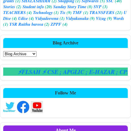
grants
(1)
SHALASHIDDI
(2)
Shopping
(1)
Softwares
(5)
SSC
(40)
Stories
(2)
Student info
(20)
Sunday Story Time
(8)
SVP
(3)
TEACHERS
(4)
Technology
(1)
Tis
(9)
TMF
(1)
TRANSFERS
(21)
U
Dise
(4)
Udise
(4)
Vidyadeevena
(1)
Vidyakanuka
(9)
Vizag
(9)
Words
(1)
YSR Raithu barosa
(2)
ZPPF
(4)
Blog Archive
⚡FLSAH ⚡ CSE
; APGLIC
; E-HAZAR
; CPS
Follow Me
About Me