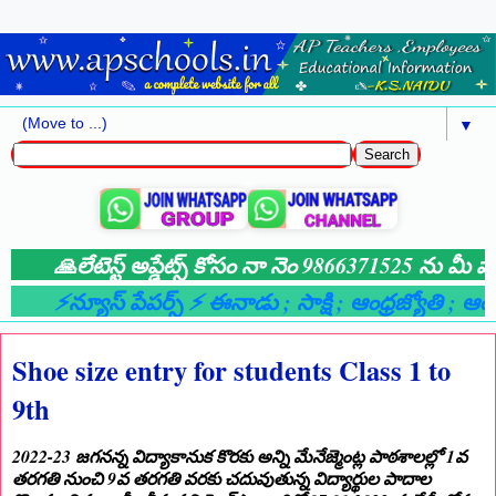
▼
🙏లేటెస్ట్ అప్డేట్స్ కోసం నా నెం 9866371525 ను మీ వాట
⚡న్యూస్ పేపర్స్ ⚡ ఈనాడు
; సాక్షి
; ఆంధ్రజ్యోతి
; ఆంధ్
Shoe size entry for students Class 1 to
9th
2022-23 జగనన్న విద్యాకానుక కొరకు అన్ని మేనేజ్మెంట్ల పాఠశాలల్లో 1వ
తరగతి నుంచి 9వ తరగతి వరకు చదువుతున్న విద్యార్థుల పాదాల