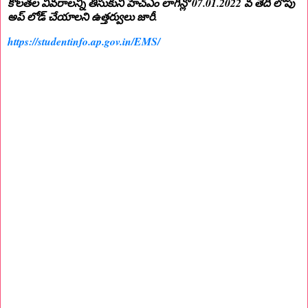
కొలతల వివరాలన్నీ తీసుకుని హెచ్ఎం లాగిన్లో 07.01.2022 వ తేదీ లోపు
అప్ లోడ్ చేయాలని ఉత్తర్వులు జారీ.
https://studentinfo.ap.gov.in/EMS/