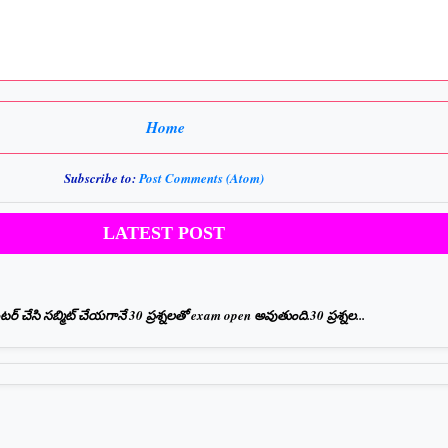
Home
Subscribe to:
Post Comments (Atom)
LATEST POST
 చేసి సబ్మిట్ చేయగానే 30 ప్రశ్నలతో exam open అవుతుంది.30 ప్రశ్నల...