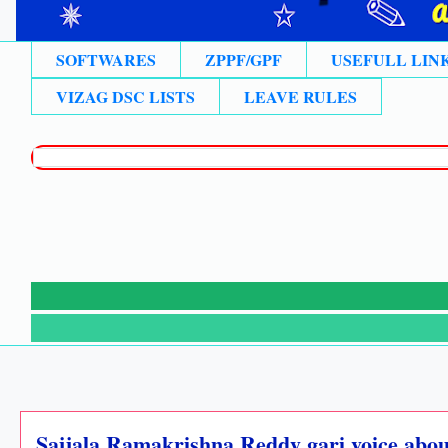
SOFTWARES
ZPPF/GPF
USEFULL LIN
VIZAG DSC LISTS
LEAVE RULES
Sajjala Ramakrishna Reddy gari voice abo