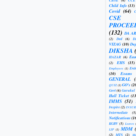
CBSE
(6)
CCE
Child Info
(13)
Covid
(64)
CSE
PROCEE
(132)
DA A
(2)
Ded
(6)
D
VIZAG
(10)
Dep
DIKSHA
Eam
HAZAR
(6)
EHS
(15)
(2)
Ent
Employees
(1)
(10)
Exams
GENERAL
GO's
(2
QUIZ
(1)
Govt
(6)
Gurukul
Hall Ticket
(13
IMMS
(51)
Inspire
(2)
INSU
Intermediate
(5
Notifications
(1
KGBV
(5)
Leaves
MDM
LIP
(1)
(2)
MTS
(2)
Mu