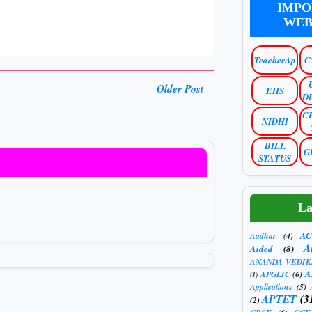
IMPO
WEB
TeacherAp
C
Older Post
EHS
D
C
NIDHI
BILL
G
STATUS
La
AC
Aadhar
(4)
A
Aided
(8)
ANANDA VEDIK
A
APGLIC
(6)
(1)
Applications
(5)
APTET
(3
(2)