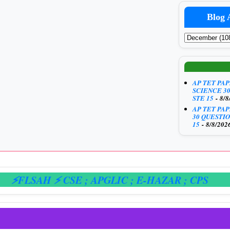
Blog 
AP TET PA
SCIENCE 3
STE 15
- 8/8
AP TET PA
30 QUESTIO
15
- 8/8/202
LSAH ⚡ CSE
; APGLIC
; E-HAZAR
; CPS