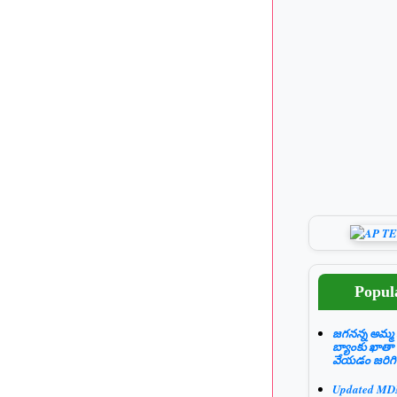
Popul
జగనన్న అమ్మ 
బ్యాంకు ఖాతా
వేయడం జరిగి
Updated M