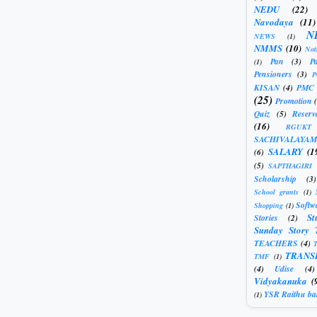
NEDU
(22)
Navodaya
(11)
N
NEWS
(1)
NMMS
(10)
Not
Pan
(3)
Pa
(1)
Pensioners
(3)
KISAN
(4)
PMC
(25)
Promotion
Quiz
(5)
Reserv
(16)
RGUKT
SACHIVALAYAM
SALARY
(1
(6)
(5)
SAPTHAGIRI
Scholarship
(3)
School grants
(1)
Softw
Shopping
(1)
St
Stories
(2)
Sunday Story 
TEACHERS
(4)
T
TRANS
TMF
(1)
(4)
Udise
(4)
Vidyakanuka
(
YSR Raithu ba
(1)