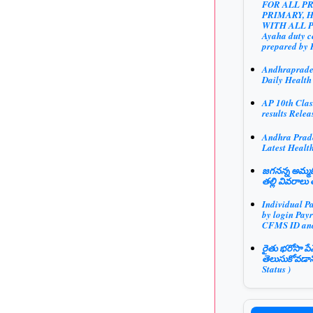
FOR ALL P
PRIMARY, 
WITH ALL 
Ayaha duty ce
prepared by 
Andhraprad
Daily Health
AP 10th Clas
results Relea
Andhra Prad
Latest Health
జగనన్న అమ్మఓ
తల్లి వివరాలు 
Individual P
by login Payr
CFMS ID an
రైతు భరోసా పే
తెలుసుకోవడాన
Status )