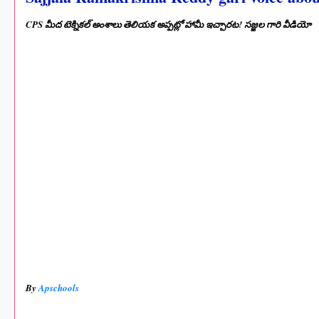
CPS మీద టెక్నికల్ అంశాలు తెలియక అప్పట్లో హామీ ఇచ్చారట! సజ్జల గారి వీడియో
By
Apschools