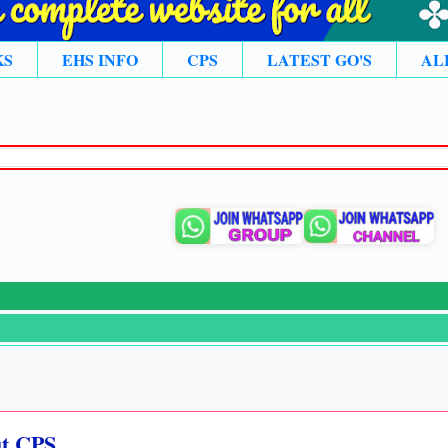
KS
EHS INFO
CPS
LATEST GO'S
AL
🙏ల
⚡న్
ut CPS