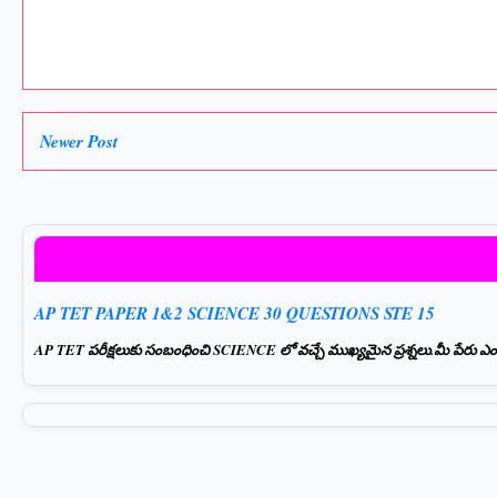
Newer Post
AP TET PAPER 1&2 SCIENCE 30 QUESTIONS STE 15
AP TET పరీక్షలుకు సంబంధించి SCIENCE లో వచ్చే ముఖ్యమైన ప్రశ్నలు.మీ పేరు ఎంటర్