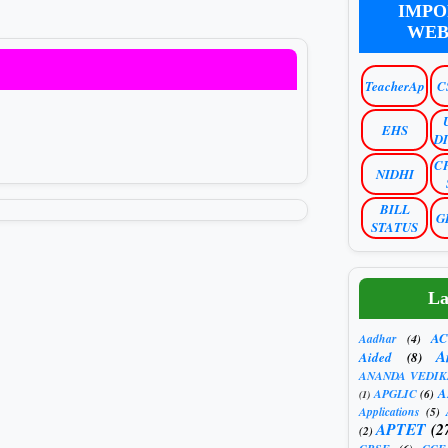
IMPO
WEB
TeacherAp
C
EHS
D
C
NIDHI
BILL
G
STATUS
La
AC
Aadhar
(4)
A
Aided
(8)
ANANDA VEDIK
A
APGLIC
(6)
(1)
Applications
(5)
APTET
(2
(2)