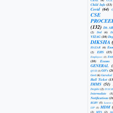
CBSE
(6)
CCE
Child Info
(13)
Covid
(64)
CSE
PROCEE
(132)
DA A
(2)
Ded
(6)
D
VIZAG
(10)
Dep
DIKSHA
Eam
HAZAR
(6)
EHS
(15)
(2)
Ent
Employees
(1)
(10)
Exams
GENERAL
GO's
(2
QUIZ
(1)
Govt
(6)
Gurukul
Hall Ticket
(13
IMMS
(51)
Inspire
(2)
INSU
Intermediate
(5
Notifications
(1
KGBV
(5)
Leaves
MDM
LIP
(1)
(2)
MTS
(2)
Mu