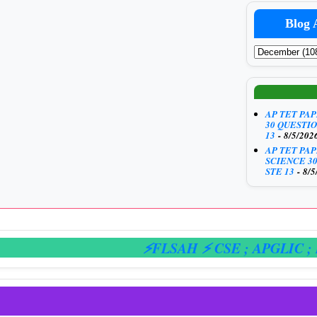
Blog 
AP TET PA
30 QUESTIO
13
- 8/5/202
AP TET PA
SCIENCE 3
STE 13
- 8/5
⚡FLSAH ⚡ CSE
; APGLIC
; E-HA