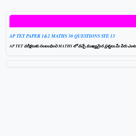
AP TET PAPER 1&2 MATHS 30 QUESTIONS STE 13
AP TET పరీక్షలుకు సంబంధించి MATHS లో వచ్చే ముఖ్యమైన ప్రశ్నలు.మీ పేరు ఎంటర్ చ