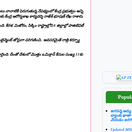
ులు నానాటికీ పెరుగుతున్న నేపథ్యంలో కేంద్ర ప్రభుత్వం అన్ని
‌లకు కేంద్ర ఆరోగ్యశాఖ కార్యదర్శి రాజేశ్‌ భూషణ్‌ లేఖ రాశారు.
కేరళ, మిజోరం, సిక్కిం రాష్ట్రాల్లోని 8 జిల్లాల్లో పాజిటివిటీ
కంటైన్మెంట్‌ జోన్లుగా పరిగణించి.. అవసరమైతే రాత్రి కర్ఫ్యూ
దైంది. దీంతో దేశంలో మొత్తం ఒమిక్రాన్‌ కేసుల సంఖ్య 33కు
Popul
జగనన్న అమ్మ 
బ్యాంకు ఖాతా
వేయడం జరిగి
Updated M