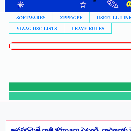
SOFTWARES
ZPPF/GPF
USEFULL LIN
VIZAG DSC LISTS
LEAVE RULES
అవసరమైతే రాత్రి కర్ఫ్యూలు పెట్టండి. రాష్ట్రాలకు క