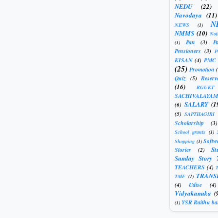
NEDU
(22)
Navodaya
(11)
N
NEWS
(1)
NMMS
(10)
Not
Pan
(3)
Pa
(1)
Pensioners
(3)
KISAN
(4)
PMC
(25)
Promotion
Quiz
(5)
Reserv
(16)
RGUKT
SACHIVALAYAM
SALARY
(1
(6)
(5)
SAPTHAGIRI
Scholarship
(3)
School grants
(1)
Softw
Shopping
(1)
St
Stories
(2)
Sunday Story 
TEACHERS
(4)
T
TRANS
TMF
(1)
(4)
Udise
(4)
Vidyakanuka
(
YSR Raithu ba
(1)