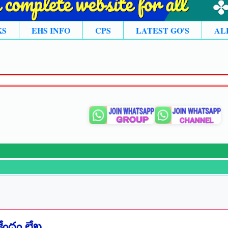
KS
EHS INFO
CPS
LATEST GO'S
AL
ేంద్రం లేఖ