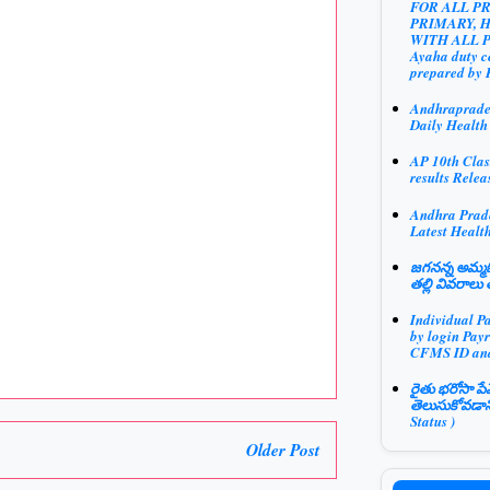
FOR ALL P
PRIMARY, 
WITH ALL 
Ayaha duty ce
prepared by 
Andhraprad
Daily Health
AP 10th Clas
results Relea
Andhra Prad
Latest Health
జగనన్న అమ్మఓ
తల్లి వివరాలు 
Individual P
by login Payr
CFMS ID an
రైతు భరోసా పే
తెలుసుకోవడాన
Status )
Older Post