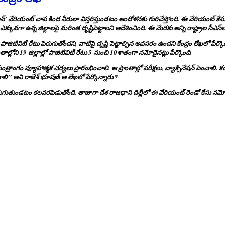
క్రాన్‌’ వేరియంట్ చాప కింద నీరులా విస్తరిస్తుండటం ఆందోళనకు గురిచేస్తోంది. ఈ వేరియంట్‌ కేస
ప్తి ఎక్కువగా ఉన్న జిల్లాలపై మరింత దృష్టిపెట్టాలని ఆదేశించింది. ఈ మేరకు అన్ని రాష్ట్రాల సీఎస్
పాజిటివిటీ రేటు పెరుగుతోందని, వాటిపై దృష్టి పెట్టాల్సిన అవసరం ఉందని కేంద్రం లేఖలో పేర్కొంది. 
తాల్లోని 19 జిల్లాల్లో పాజిటివిటీ రేటు 5 నుంచి 10శాతంగా నమోదైనట్లు పేర్కొంది.
క యంత్రాంగం వ్యూహాత్మక చర్యలు ప్రారంభించాలి. ఆ ప్రాంతాల్లో పరీక్షలు, వ్యాక్సినేషన్‌ పెంచాలి. 
ాలి’’ అని రాజేశ్ భూషణ్‌ ఆ లేఖలో పేర్కొన్నారు.*
కీ పెరుగుతుండటం కలవరపెడుతోంది. తాజాగా దేశ రాజధాని దిల్లీలో ఈ వేరియంట్‌ రెండో కేసు నమో