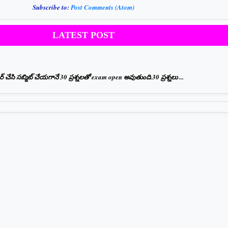
Subscribe to:
Post Comments (Atom)
LATEST POST
ేసి సబ్మిట్ చేయగానే 30 ప్రశ్నలతో exam open అవుతుంది.30 ప్రశ్నలు ...