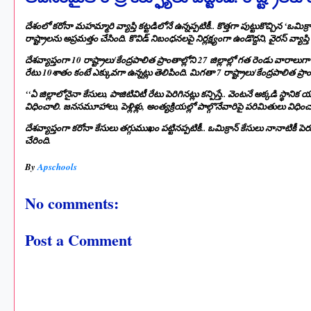
దేశంలో కరోనా మహమ్మారి వ్యాప్తి కట్టడిలోనే ఉన్నప్పటికీ.. కొత్తగా పుట్టుకొచ్చిన ‘ఒమి
రాష్ట్రాలను అప్రమత్తం చేసింది. కొవిడ్‌ నిబంధనలపై నిర్లక్ష్యంగా ఉండొద్దని, వైరస్‌ వ్యా
దేశవ్యాప్తంగా 10 రాష్ట్రాలు/కేంద్రపాలిత ప్రాంతాల్లోని 27 జిల్లాల్లో గత రెండు వారాలుగా 
రేటు 10శాతం కంటే ఎక్కువగా ఉన్నట్లు తెలిపింది. మిగతా 7 రాష్ట్రాలు/కేంద్రపాలిత ప్రాం
‘‘ఏ జిల్లాలోనైనా కేసులు, పాజిటివిటీ రేటు పెరిగినట్లు కన్పిస్తే.. వెంటనే అక్కడి స్థాని
విధించాలి. జనసమూహాలు, పెళ్లిళ్లు, అంత్యక్రియల్లో పాల్గొనేవారిపై పరిమితులు విధించ
దేశవ్యాప్తంగా కరోనా కేసులు తగ్గుముఖం పట్టినప్పటికీ.. ఒమిక్రాన్‌ కేసులు నానాటి
చేరింది.
By
Apschools
No comments:
Post a Comment