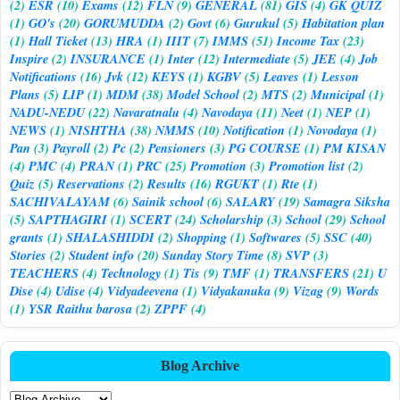
(2)
ESR
(10)
Exams
(12)
FLN
(9)
GENERAL
(81)
GIS
(4)
GK QUIZ
(1)
GO's
(20)
GORUMUDDA
(2)
Govt
(6)
Gurukul
(5)
Habitation plan
(1)
Hall Ticket
(13)
HRA
(1)
IIIT
(7)
IMMS
(51)
Income Tax
(23)
Inspire
(2)
INSURANCE
(1)
Inter
(12)
Intermediate
(5)
JEE
(4)
Job
Notifications
(16)
Jvk
(12)
KEYS
(1)
KGBV
(5)
Leaves
(1)
Lesson
Plans
(5)
LIP
(1)
MDM
(38)
Model School
(2)
MTS
(2)
Municipal
(1)
NADU-NEDU
(22)
Navaratnalu
(4)
Navodaya
(11)
Neet
(1)
NEP
(1)
NEWS
(1)
NISHTHA
(38)
NMMS
(10)
Notification
(1)
Novodaya
(1)
Pan
(3)
Payroll
(2)
Pc
(2)
Pensioners
(3)
PG COURSE
(1)
PM KISAN
(4)
PMC
(4)
PRAN
(1)
PRC
(25)
Promotion
(3)
Promotion list
(2)
Quiz
(5)
Reservations
(2)
Results
(16)
RGUKT
(1)
Rte
(1)
SACHIVALAYAM
(6)
Sainik school
(6)
SALARY
(19)
Samagra Siksha
(5)
SAPTHAGIRI
(1)
SCERT
(24)
Scholarship
(3)
School
(29)
School
grants
(1)
SHALASHIDDI
(2)
Shopping
(1)
Softwares
(5)
SSC
(40)
Stories
(2)
Student info
(20)
Sunday Story Time
(8)
SVP
(3)
TEACHERS
(4)
Technology
(1)
Tis
(9)
TMF
(1)
TRANSFERS
(21)
U
Dise
(4)
Udise
(4)
Vidyadeevena
(1)
Vidyakanuka
(9)
Vizag
(9)
Words
(1)
YSR Raithu barosa
(2)
ZPPF
(4)
Blog Archive