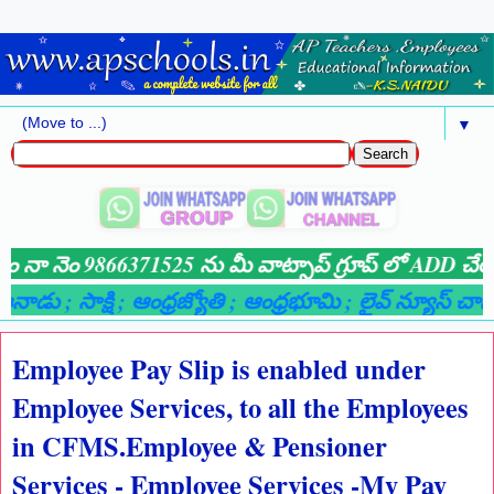
▼
కోసం నా నెం 9866371525 ను మీ వాట్సాప్ గ్రూప్ లో ADD చేయగల
ఈనాడు
; సాక్షి
; ఆంధ్రజ్యోతి
; ఆంధ్రభూమి
; లైవ్ న్యూస్ చానెల్స
Employee Pay Slip is enabled under
Employee Services, to all the Employees
in CFMS.Employee & Pensioner
Services - Employee Services -My Pay