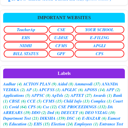
IMPORTANT WEBSITES
TeacherAp
CSE
YOUR SCHOOL
EHS
U-DISE
E-FILING
NIDHI
CFMS
APGLI
BILL STATUS
GPF
CPS
Labels
Aadhar
(4)
ACTION PLAN
(9)
Aided
(8)
Ammavodi
(37)
ANANDA
VEDIKA
(2)
AP
(1)
APCFSS
(1)
APGLIC
(6)
APOSS
(14)
APP
(2)
Applications
(5)
APPSC
(8)
ApTels
(2)
APTET
(27)
Awards
(1)
Bank
(1)
CBSE
(6)
CCE
(5)
CFMS
(15)
Child Info
(13)
Complex
(1)
Court
(1)
Covid
(64)
CPS
(6)
Cse
(12)
CSE PROCEEDINGS
(132)
DA
ARREARS
(19)
DDO
(2)
Ded
(6)
DEECET
(6)
DEO VIZAG
(10)
Department Test
(21)
DIKSHA
(159)
DSC
(4)
E-HAZAR
(6)
Eamcet
(9)
Education
(2)
EHS
(15)
Election
(24)
Employees
(1)
Entrance Test