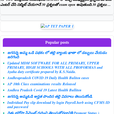
ఎంటర్ చేసి సబ్మిట్ చేయగానే 30 ప్రశ్నలతో exam open అవుతుంది.30 ప్రశ్నలు ...
Popular posts
జగనన్న అమ్మ ఒడి పథకం లో తల్లి బ్యాంకు ఖాతా లో డబ్బులు వేయడం
జరిగింది
Updated MDM SOFTWARE FOR ALL PRIMARY, UPPER
PRIMARY, HIGH SCHOOLS WITH ALL PROFORMAS and
Ayaha duty certificate prepared by K.S.Naidu.
Andhrapradesh COVID 19 Daily Health Buliten cases
AP 10th Class examinations results Released
Andhra Pradesh Covid 19 Latest Health Bulliten
జగనన్న అమ్మఓడి అర్హత పొందిన తల్లి వివరాలు తెలుసుకోండి.
Individual Pay slip download by login Payroll.herb using CFMS ID
and password
రైతు భరోసా పేమెంట్ గురించి తెలుసుకోవడానికి(Payment Status )