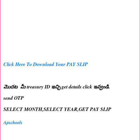
Click Here To Download Your PAY SLIP
మొదట మీ treasury ID ఇచ్చి get details click ఇవ్వండి.
send OTP
SELECT MONTH,SELECT YEAR,GET PAY SLIP
Apschools