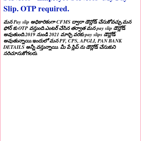
Slip. OTP required.
మన Pay slip అధికారికంగా CFMS ద్వారా డౌన్లోడ్ చేసుకోవచ్చు.మన
ఫోన్ కు OTP వస్తుంది.ఎంటర్ చేసిన తర్వాత మన pay slip డౌన్లోడ్
అవుతుంది.2019 నుండి 2021 మార్చి వరకు pay slips డౌన్లోడ్
అవుతున్నాయి.ఇందులో మన PF, CPS, APGLI, PAN BANK
DETAILS అన్నీ వస్తున్నాయి. మీ పే స్లిప్ ను డౌన్లోడ్ చేసుకుని
సరిచూసుకోగలరు.