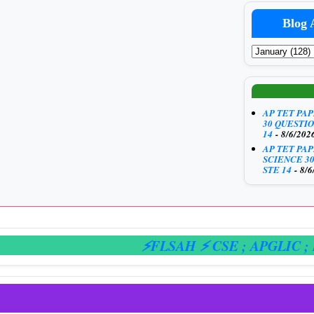
Blog 
AP TET PA
30 QUESTIO
14
- 8/6/202
AP TET PA
SCIENCE 3
STE 14
- 8/6
⚡FLSAH ⚡ CSE
; APGLIC
; E-HA