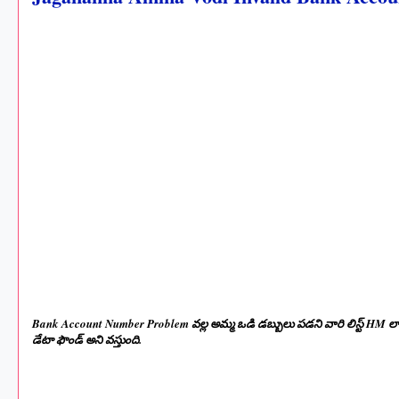
Bank Account Number Problem వల్ల అమ్మ ఒడి డబ్బులు పడని వారి లిస్ట్ HM లాగిన్
డేటా ఫౌండ్ అని వస్తుంది.