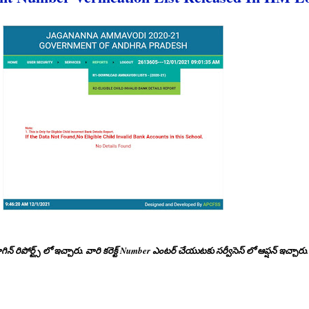
 రిపోర్ట్స్ లో ఇచ్చారు. వారి కరెక్ట్ Number ఎంటర్ చేయుటకు సర్వీసెస్ లో ఆప్షన్ ఇచ్చ