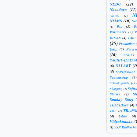
NEDU
(22)
Navodaya
(11)
N
NEWS
(1)
NMMS
(10)
Not
Pan
(3)
Pa
(1)
Pensioners
(3)
KISAN
(4)
PMC
(25)
Promotion
Quiz
(5)
Reserv
(16)
RGUKT
SACHIVALAYAM
SALARY
(1
(6)
(5)
SAPTHAGIRI
Scholarship
(3)
School grants
(1)
Softw
Shopping
(1)
St
Stories
(2)
Sunday Story 
TEACHERS
(4)
T
TRANS
TMF
(1)
(4)
Udise
(4)
Vidyakanuka
(
YSR Raithu ba
(1)