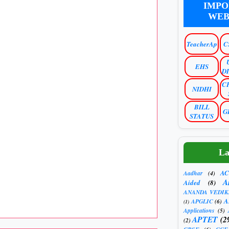
IMPO
WEB
TeacherAp
C
EHS
D
C
NIDHI
BILL
G
STATUS
La
AC
Aadhar
(4)
A
Aided
(8)
ANANDA VEDIK
A
APGLIC
(6)
(1)
Applications
(5)
APTET
(2
(2)