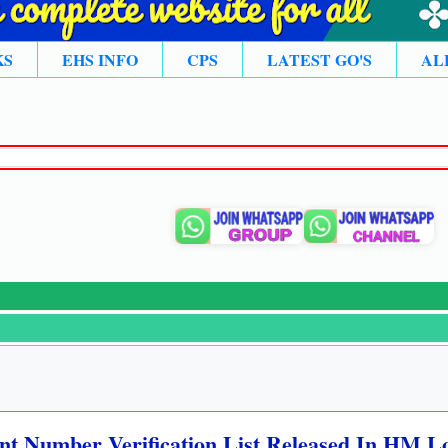
KS
EHS INFO
CPS
LATEST GO'S
AL
t Number Verification List Released In HM L