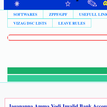
SOFTWARES
ZPPF/GPF
USEFULL LIN
VIZAG DSC LISTS
LEAVE RULES
Jagananna Amma Vodi Invalid Bank Accoun