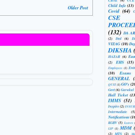
CBSE
(6)
CCE
Child Info
(13)
Older Post
Covid
(64)
CSE
PROCEE
(132)
DA A
(2)
Ded
(6)
D
VIZAG
(10)
Dep
DIKSHA
Eam
HAZAR
(6)
EHS
(15)
(2)
Ent
Employees
(1)
(10)
Exams
GENERAL
GO's
(2
QUIZ
(1)
Govt
(6)
Gurukul
Hall Ticket
(13
IMMS
(51)
Inspire
(2)
INSU
Intermediate
(5
Notifications
(1
KGBV
(5)
Leaves
MDM
LIP
(1)
(2)
MTS
(2)
Mu