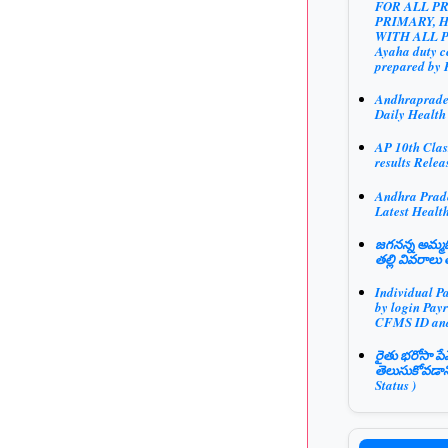
FOR ALL P
PRIMARY, 
WITH ALL 
Ayaha duty ce
prepared by 
Andhraprad
Daily Health
AP 10th Clas
results Relea
Andhra Prad
Latest Health
జగనన్న అమ్మఓ
తల్లి వివరాలు 
Individual P
by login Payr
CFMS ID an
రైతు భరోసా పే
తెలుసుకోవడాన
Status )