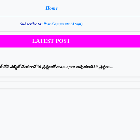
Home
Subscribe to:
Post Comments (Atom)
LATEST POST
ేసి సబ్మిట్ చేయగానే 30 ప్రశ్నలతో exam open అవుతుంది.30 ప్రశ్నలు ...