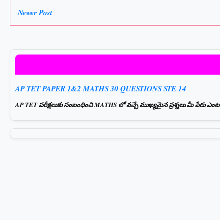
Newer Post
AP TET PAPER 1&2 MATHS 30 QUESTIONS STE 14
AP TET పరీక్షలుకు సంబంధించి MATHS లో వచ్చే ముఖ్యమైన ప్రశ్నలు.మీ పేరు ఎంటర్ చ