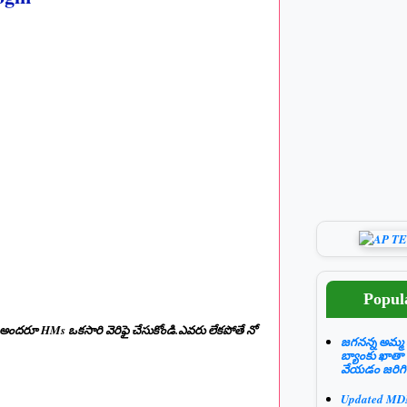
Popul
ారు.అందరూ HMs ఒకసారి వెరిఫై చేసుకోండి.ఎవరు లేకపోతే నో
జగనన్న అమ్మ 
బ్యాంకు ఖాతా
వేయడం జరిగి
Updated M