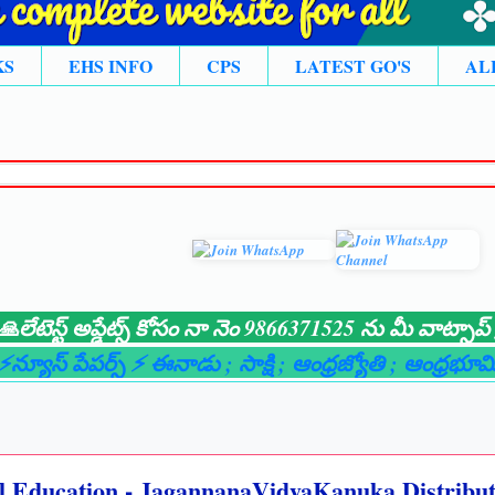
KS
EHS INFO
CPS
LATEST GO'S
AL
స్ట్ అప్డేట్స్ కోసం నా నెం 9866371525 ను మీ వాట్సాప్ గ్ర
స్ పేపర్స్ ⚡ ఈనాడు
; సాక్షి
; ఆంధ్రజ్యోతి
; ఆంధ్రభూమి
; లై
 Education - JagannanaVidyaKanuka Distributio