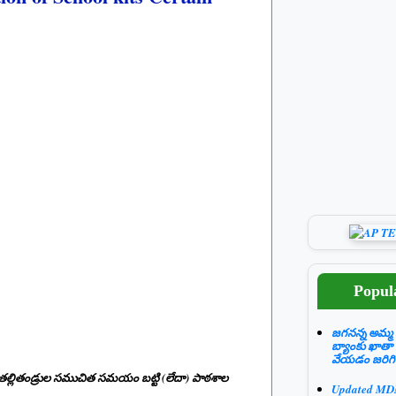
Popul
జగనన్న అమ్మ 
బ్యాంకు ఖాతా
వేయడం జరిగి
ీ తల్లితండ్రుల సముచిత సమయం బట్టి (లేదా) పాఠశాల
Updated M