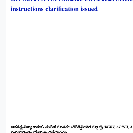
instructions clarification issued
జగనన్న విద్యా కానుక - పంపిణీ సూచనలు రెసిడెన్షియల్ స్కూల్స్ (KGBV, APREI, 
పునఃప్రారంభం రోజున అందజేయవచ్చు.