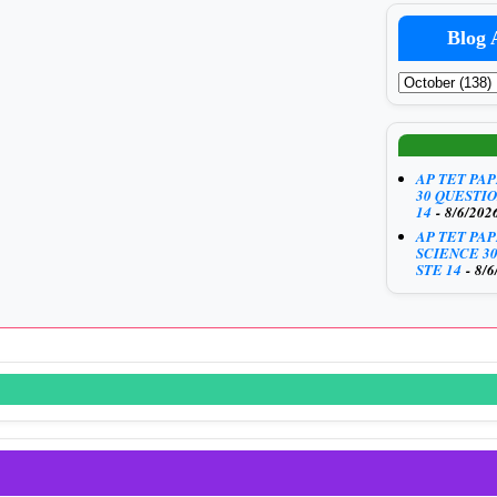
Blog 
AP TET PA
30 QUESTIO
14
- 8/6/202
AP TET PA
SCIENCE 3
STE 14
- 8/6