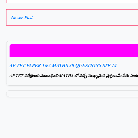
Newer Post
AP TET PAPER 1&2 MATHS 30 QUESTIONS STE 14
AP TET పరీక్షలుకు సంబంధించి MATHS లో వచ్చే ముఖ్యమైన ప్రశ్నలు.మీ పేరు ఎంటర్ చ