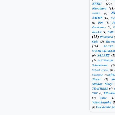
NEDU
(22)
Navodaya
(11)
N
NEWS
(1)
NMMS
(10)
Not
Pan
(3)
Pa
(1)
Pensioners
(3)
KISAN
(4)
PMC
(25)
Promotion
Quiz
(5)
Reserv
(16)
RGUKT
SACHIVALAYAM
SALARY
(1
(6)
(5)
SAPTHAGIRI
Scholarship
(3)
School grants
(1)
Softw
Shopping
(1)
St
Stories
(2)
Sunday Story 
TEACHERS
(4)
T
TRANS
TMF
(1)
(4)
Udise
(4)
Vidyakanuka
(
YSR Raithu ba
(1)