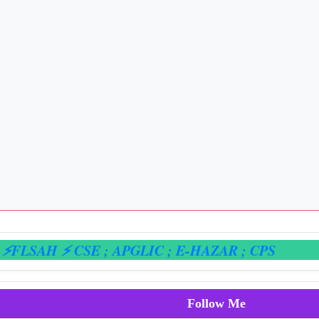
SAH ⚡ CSE
; APGLIC
; E-HAZAR
; CPS
Follow Me