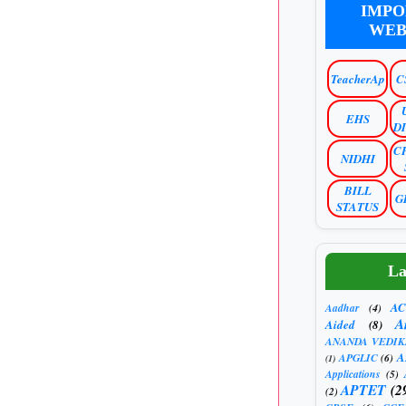
IMPO
WEB
TeacherAp
C
EHS
D
C
NIDHI
BILL
G
STATUS
La
AC
Aadhar
(4)
A
Aided
(8)
ANANDA VEDIK
A
APGLIC
(6)
(1)
Applications
(5)
APTET
(2
(2)