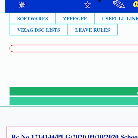
SOFTWARES
ZPPF/GPF
USEFULL LIN
VIZAG DSC LISTS
LEAVE RULES
🙏లేటె
⚡న్యూ
Rc.No.1214144/PLG/2020 09/10/2020 School