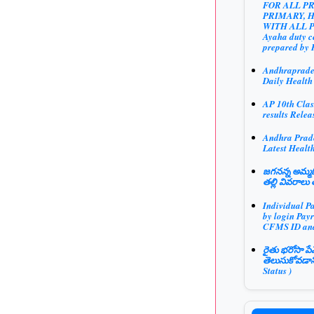
FOR ALL P
PRIMARY, 
WITH ALL 
Ayaha duty ce
prepared by 
Andhraprad
Daily Health
AP 10th Clas
results Relea
Andhra Prad
Latest Health
జగనన్న అమ్మఓ
తల్లి వివరాలు 
Individual P
by login Payr
CFMS ID an
రైతు భరోసా పే
తెలుసుకోవడాన
Status )