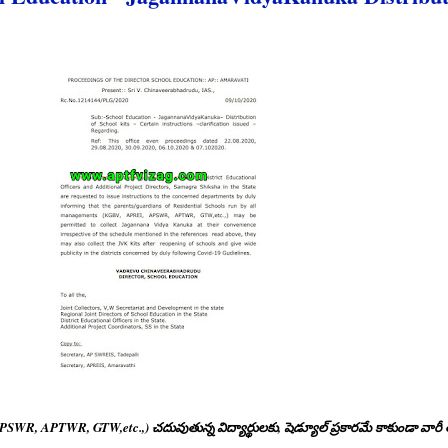
APSWR, APTWR, GTW,etc.,) చదువుతున్న విద్యార్థులకు, షెడ్యూల్ ప్రకారమే కాకుండా వార