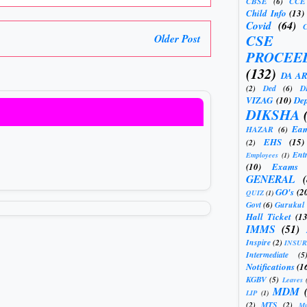
CBSE
(6)
CCE
Child Info
(13)
Covid
(64)
CSE
Older Post
PROCEE
(132)
DA A
(2)
Ded
(6)
D
VIZAG
(10)
Dep
DIKSHA
Eam
HAZAR
(6)
EHS
(15)
(2)
Ent
Employees
(1)
(10)
Exams
GENERAL
GO's
(2
QUIZ
(1)
Govt
(6)
Gurukul
Hall Ticket
(13
IMMS
(51)
Inspire
(2)
INSU
Intermediate
(5
Notifications
(1
KGBV
(5)
Leaves
MDM
LIP
(1)
(2)
MTS
(2)
Mu