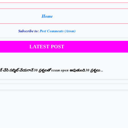
Home
Subscribe to:
Post Comments (Atom)
LATEST POST
ేసి సబ్మిట్ చేయగానే 30 ప్రశ్నలతో exam open అవుతుంది.30 ప్రశ్నలు ...