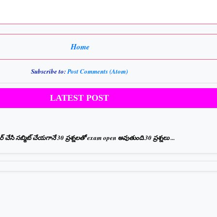
Home
Subscribe to:
Post Comments (Atom)
LATEST POST
ేసి సబ్మిట్ చేయగానే 30 ప్రశ్నలతో exam open అవుతుంది.30 ప్రశ్నలు ...