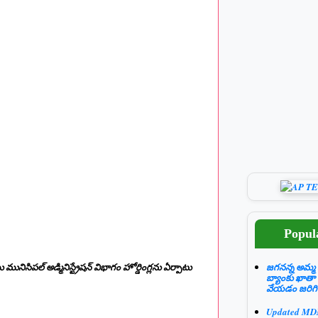
Popul
 మునిసిపల్ అడ్మినిస్ట్రేషన్ విభాగం హోర్డింగ్లను ఏర్పాటు
జగనన్న అమ్మ 
బ్యాంకు ఖాతా
వేయడం జరిగి
Updated M