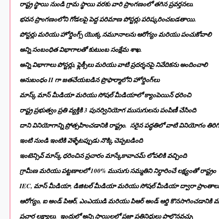
రాష్ట్ర స్థాయి నుండి గ్రామ స్థాయి వరకు వారి ప్రాంగణంలో తగిన ప్రవర్తనలు.
భవన ప్రాంగణంలోని గోడలపై పెద్ద పరిమాణ పోస్టర్లు పరిష్కరించబడతాయి.
పోస్టర్లు మరియు హోర్డింగ్స్ యొక్క నమూనాలను ఆరోగ్యం మరియు పంచుకోవాలి
అన్ని సంబంధిత విభాగాలతో కుటుంబ సంక్షేమ శాఖ.
అన్ని విభాగాలు పోస్టర్లు, ఫ్లెక్సీలు మరియు వాటి ప్రదర్శనపై నివేదికను అందించాలి
అనుబంధం II గా జతచేయబడిన ప్రొఫార్మాలోని హోర్డింగ్‌లు
మాస్క్ మాస్ మీడియా మరియు సోషల్ మీడియాలో క్యాంపెయిన్ ధరించి
రాష్ట్ర ప్రభుత్వం ప్రతి వ్యక్తికి 3 పునర్వినియోగ ముసుగులను పంపిణీ చేసింది
దాని వినియోగాన్ని ప్రోత్సహించడానికి రాష్ట్రం. సరైన పద్ధతిలో వాటి వినియోగం తిరి
ఇంటి నుండి ఇంటికి వెళ్ళేటప్పుడు నొక్కి చెప్పబడింది
ఇంటెన్సివ్ మాస్క్ ధరించిన ప్రచారం మాస్కేకావాచమ్ లోపలికి వచ్చింది
గ్రామీణ మరియు పట్టణాలలో 100% ముసుగు సమ్మతిని నిర్ధారించే లక్ష్యంతో రాష్ట్రం
IEC, మాస్ మీడియా, డిజిటల్ మీడియా మరియు సోషల్ మీడియా ద్వారా ప్రాంతాల
ఆరోగ్యం, ఐ అండ్ పిఆర్, ఎంఎయుడి మరియు పిఆర్ అండ్ ఆర్డి కొనసాగించడానికి 
ప్రచార లక్ష్యాలు. ఇందులో అన్ని స్థాయిలలో ప్రజా ప్రతినిధులు పాల్గొనవచ్చు