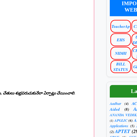
IMPO
WEB
TeacherAp
C
EHS
D
C
NIDHI
BILL
G
STATUS
La
, చేతులు శుభ్రపరుచుకునేలా ఏర్పాట్లు చేయించాలి.
AC
Aadhar
(4)
A
Aided
(8)
ANANDA VEDIK
A
APGLIC
(6)
(1)
Applications
(5)
APTET
(2
(2)