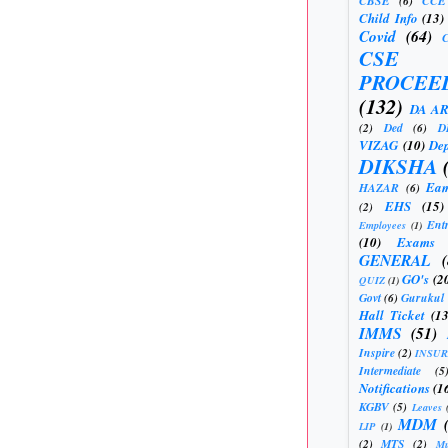
CBSE
(6)
CCE
Child Info
(13)
Covid
(64)
CSE
PROCEE
(132)
DA A
(2)
Ded
(6)
D
VIZAG
(10)
Dep
DIKSHA
Eam
HAZAR
(6)
EHS
(15)
(2)
Ent
Employees
(1)
(10)
Exams
GENERAL
GO's
(2
QUIZ
(1)
Govt
(6)
Gurukul
Hall Ticket
(13
IMMS
(51)
Inspire
(2)
INSU
Intermediate
(5
Notifications
(1
KGBV
(5)
Leaves
MDM
LIP
(1)
(2)
MTS
(2)
Mu