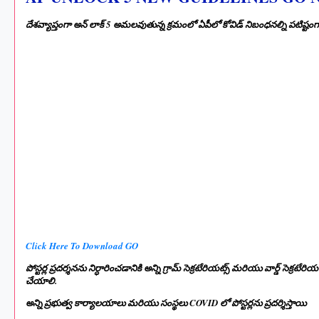
దేశవ్యాప్తంగా అన్ లాక్ 5 అమలవుతున్న క్రమంలో ఏపీలో కోవిడ్ నిబంధనల్ని పటిష్టంగా 
Click Here To Download GO
పోస్టర్ల ప్రదర్శనను నిర్ధారించడానికి అన్ని గ్రామ్ సెక్రటేరియట్స్ మరియు వార్డ్ సెక్
చేయాలి.
అన్ని ప్రభుత్వ కార్యాలయాలు మరియు సంస్థలు COVID లో పోస్టర్లను ప్రదర్శిస్తాయి