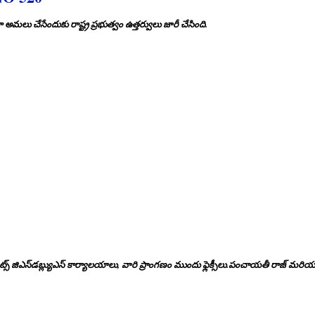
అమలు చేసేందుకు రాష్ట్ర ప్రభుత్వం ఉత్తర్వులు జారీ చేసింది.
రటేరియట్స్ జిఎస్‌డబ్ల్యుఎస్ కార్యాలయాలు, వారి ప్రాంగణం ముందు ఫ్లెక్సీలు.పంచాయతీ రాజ్ మరియు