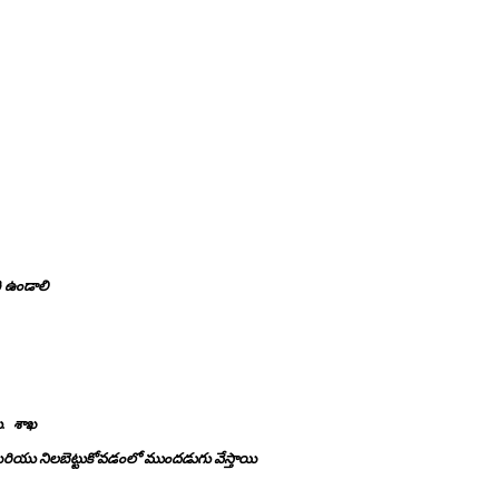
గి ఉండాలి
ు. శాఖ
మరియు నిలబెట్టుకోవడంలో ముందడుగు వేస్తాయి