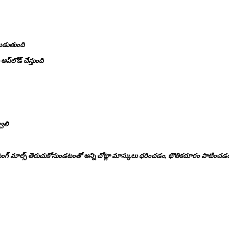
బడుతుంది
‌లోడ్ చేస్తుంది
ాలి
, షాపింగ్ మాల్స్ తెరుచుకోనుండటంతో అన్ని చోట్లా మాస్కులు ధరించడం, భౌతికదూరం పాటించడం