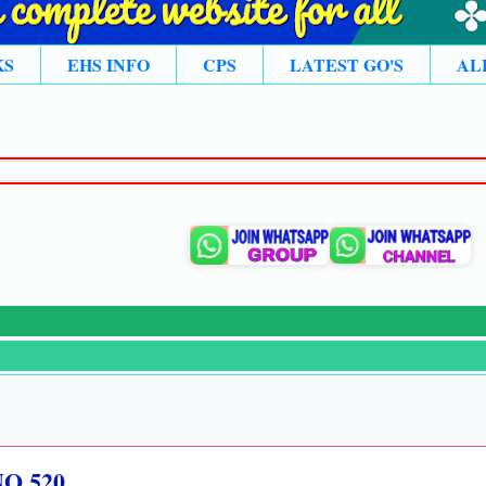
KS
EHS INFO
CPS
LATEST GO'S
AL
O 520