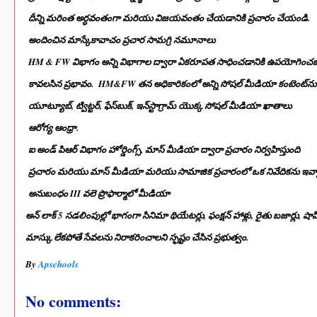
దీన్ని మరింత అర్ధవంతంగా మరియు విజయవంతం చేయడానికి ప్రచారం చేయండి.
అందించిన మాస్కేకావాచం ప్రచార సామగ్రి నమూనాలు
HM & FW విభాగం అన్ని విభాగాల ద్వారా ఏకరూపత సాధించడానికి ఉపయోగించ
కావలసిన ప్రభావం. HM&FW తన అధికారికంలో అన్ని సోషల్ మీడియా కంటెంట్‌ను అప్
యూట్యూబ్, ట్విట్టర్, ఫేస్‌బుక్, ఇన్‌స్టాగ్రామ్ యొక్క సోషల్ మీడియా ఖాతాలు
ఆరోగ్య ఆంధ్రా.
ఐ అండ్ పిఆర్ విభాగం హోర్డింగ్స్, మాస్ మీడియా ద్వారా ప్రచారం నిర్వహిస్తుంది
ప్రచారం మరియు మాస్ మీడియా మరియు సామాజిక ప్రచారంలో ఒక నివేదికను ఇవ్వ
అనుబంధం III వలె ప్రొఫార్మాలో మీడియా
అన్ లాక్ 5 సడలింపుల్లో భాగంగా సినిమా థియేటర్లు, ఫంక్షన్ హాళ్లు, రైతు బజార్లు
మాస్కు లేకపోతే సేవలను నిరాకరించాలని స్ఫష్టం చేసిన ప్రభుత్వం.
By
Apschools
No comments: