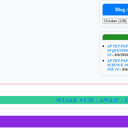
Blog 
AP TET PA
30 QUESTIO
14
- 8/6/202
AP TET PA
SCIENCE 3
STE 14
- 8/6
⚡FLSAH ⚡ CSE
; APGLIC
; E-HAZ