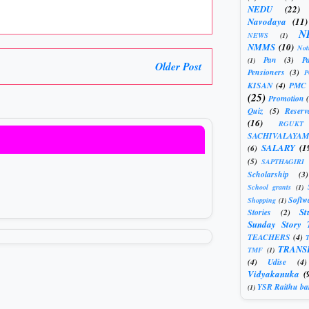
NEDU
(22)
Navodaya
(11)
N
NEWS
(1)
NMMS
(10)
Not
Pan
(3)
Pa
(1)
Older Post
Pensioners
(3)
KISAN
(4)
PMC
(25)
Promotion
Quiz
(5)
Reserv
(16)
RGUKT
SACHIVALAYAM
SALARY
(1
(6)
(5)
SAPTHAGIRI
Scholarship
(3)
School grants
(1)
Softw
Shopping
(1)
St
Stories
(2)
Sunday Story 
TEACHERS
(4)
T
TRANS
TMF
(1)
(4)
Udise
(4)
Vidyakanuka
(
YSR Raithu ba
(1)