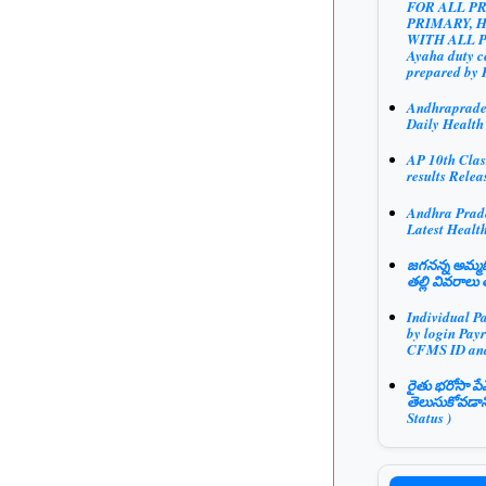
FOR ALL P
PRIMARY, 
WITH ALL 
Ayaha duty ce
prepared by 
Andhraprad
Daily Health
AP 10th Clas
results Relea
Andhra Prad
Latest Health
జగనన్న అమ్మఓ
తల్లి వివరాలు 
Individual P
by login Payr
CFMS ID an
రైతు భరోసా పే
తెలుసుకోవడాన
Status )