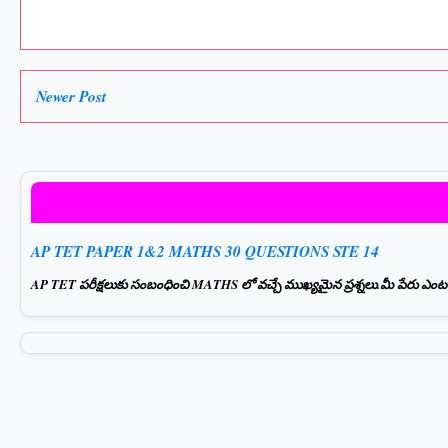
Newer Post
AP TET PAPER 1&2 MATHS 30 QUESTIONS STE 14
AP TET పరీక్షలుకు సంబంధించి MATHS లో వచ్చే ముఖ్యమైన ప్రశ్నలు.మీ పేరు ఎంటర్ చ