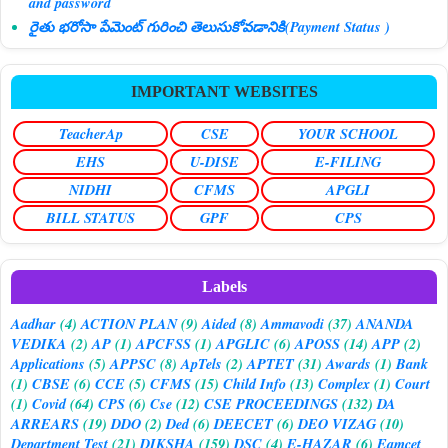
and password
రైతు భరోసా పేమెంట్ గురించి తెలుసుకోవడానికి(Payment Status )
IMPORTANT WEBSITES
TeacherAp
CSE
YOUR SCHOOL
EHS
U-DISE
E-FILING
NIDHI
CFMS
APGLI
BILL STATUS
GPF
CPS
Labels
Aadhar
(4)
ACTION PLAN
(9)
Aided
(8)
Ammavodi
(37)
ANANDA
VEDIKA
(2)
AP
(1)
APCFSS
(1)
APGLIC
(6)
APOSS
(14)
APP
(2)
Applications
(5)
APPSC
(8)
ApTels
(2)
APTET
(31)
Awards
(1)
Bank
(1)
CBSE
(6)
CCE
(5)
CFMS
(15)
Child Info
(13)
Complex
(1)
Court
(1)
Covid
(64)
CPS
(6)
Cse
(12)
CSE PROCEEDINGS
(132)
DA
ARREARS
(19)
DDO
(2)
Ded
(6)
DEECET
(6)
DEO VIZAG
(10)
Department Test
(21)
DIKSHA
(159)
DSC
(4)
E-HAZAR
(6)
Eamcet