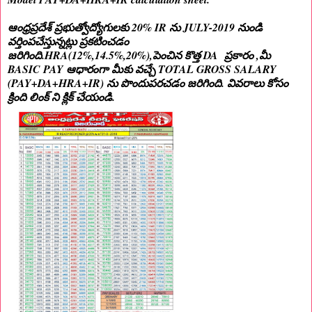
ఆంధ్రప్రదేశ్ ప్రభుత్వోద్యోగులకు 20% IR ను JULY-2019 నుండి
వర్తింపచేస్తున్నట్లు ప్రకటించడం
జరిగింది.HRA(12%,14.5%,20%),పెంచిన కొత్త DA ప్రకారం ,మీ
BASIC PAY ఆధారంగా మీకు వచ్చే TOTAL GROSS SALARY
(PAY+DA+HRA+IR) ను పొందుపరచడం జరిగింది. వివరాలు కోసం
క్రింది లింక్ ని క్లిక్ చేయండి.