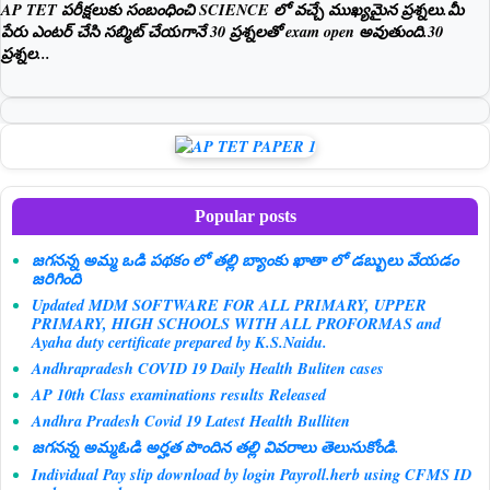
AP TET పరీక్షలుకు సంబంధించి SCIENCE లో వచ్చే ముఖ్యమైన ప్రశ్నలు.మీ
పేరు ఎంటర్ చేసి సబ్మిట్ చేయగానే 30 ప్రశ్నలతో exam open అవుతుంది.30
ప్రశ్నల...
Popular posts
జగనన్న అమ్మ ఒడి పథకం లో తల్లి బ్యాంకు ఖాతా లో డబ్బులు వేయడం
జరిగింది
Updated MDM SOFTWARE FOR ALL PRIMARY, UPPER
PRIMARY, HIGH SCHOOLS WITH ALL PROFORMAS and
Ayaha duty certificate prepared by K.S.Naidu.
Andhrapradesh COVID 19 Daily Health Buliten cases
AP 10th Class examinations results Released
Andhra Pradesh Covid 19 Latest Health Bulliten
జగనన్న అమ్మఓడి అర్హత పొందిన తల్లి వివరాలు తెలుసుకోండి.
Individual Pay slip download by login Payroll.herb using CFMS ID