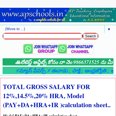
▼
🙏లేటెస్ట్ అప్డేట్స్ కోసం నా నెం 9866371525 ను మీ వా
⚡న్యూస్ పేపర్స్ ⚡ ఈనాడు
; సాక్షి
; ఆంధ్రజ్యోతి
; ఆంధ
TOTAL GROSS SALARY FOR
12%,14.5%,20% HRA, Model
(PAY+DA+HRA+IR )calculation sheet..
Model PAY+DA+HRA+IR calculation sheet.