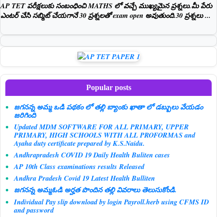
AP TET పరీక్షలుకు సంబంధించి MATHS లో వచ్చే ముఖ్యమైన ప్రశ్నలు.మీ పేరు
ఎంటర్ చేసి సబ్మిట్ చేయగానే 30 ప్రశ్నలతో exam open అవుతుంది.30 ప్రశ్నలు ...
Popular posts
జగనన్న అమ్మ ఒడి పథకం లో తల్లి బ్యాంకు ఖాతా లో డబ్బులు వేయడం
జరిగింది
Updated MDM SOFTWARE FOR ALL PRIMARY, UPPER
PRIMARY, HIGH SCHOOLS WITH ALL PROFORMAS and
Ayaha duty certificate prepared by K.S.Naidu.
Andhrapradesh COVID 19 Daily Health Buliten cases
AP 10th Class examinations results Released
Andhra Pradesh Covid 19 Latest Health Bulliten
జగనన్న అమ్మఓడి అర్హత పొందిన తల్లి వివరాలు తెలుసుకోండి.
Individual Pay slip download by login Payroll.herb using CFMS ID
and password