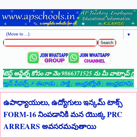
▼
ెస్ట్ అప్డేట్స్ కోసం నా నెం 9866371525 ను మీ వాట్సాప్ గ్ర
ూస్ పేపర్స్ ⚡ ఈనాడు
; సాక్షి
; ఆంధ్రజ్యోతి
; ఆంధ్రభూమి
; లై
ఉపాధ్యాయులు, ఉద్యోగులు ఇన్కమ్ టాక్స్
FORM-16 నింపడానికి మన యొక్క PRC
ARREARS అవసరమవుతాయి