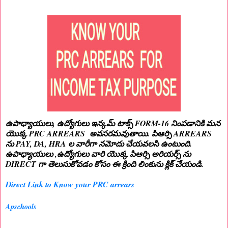
ఉపాధ్యాయులు, ఉద్యోగులు ఇన్కమ్ టాక్స్ FORM-16 నింపడానికి మన
యొక్క PRC ARREARS అవసరమవుతాయి. పిఆర్సి ARREARS
ను PAY, DA, HRA ల వారీగా నమోదు చేయవలసి ఉంటుంది.
ఉపాధ్యాయులు ,ఉద్యోగులు వారి యొక్క పిఆర్సి అరియర్స్ ను
DIRECT గా తెలుసుకోవడం కోసం ఈ క్రింది లింకును క్లిక్ చేయండి.
Direct Link to Know your PRC arrears
Apschools