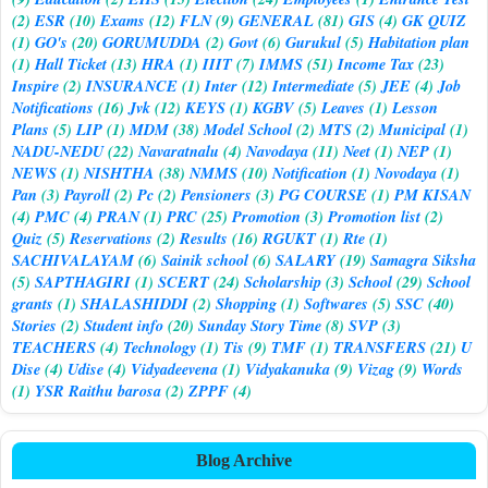
(2)
ESR
(10)
Exams
(12)
FLN
(9)
GENERAL
(81)
GIS
(4)
GK QUIZ
(1)
GO's
(20)
GORUMUDDA
(2)
Govt
(6)
Gurukul
(5)
Habitation plan
(1)
Hall Ticket
(13)
HRA
(1)
IIIT
(7)
IMMS
(51)
Income Tax
(23)
Inspire
(2)
INSURANCE
(1)
Inter
(12)
Intermediate
(5)
JEE
(4)
Job
Notifications
(16)
Jvk
(12)
KEYS
(1)
KGBV
(5)
Leaves
(1)
Lesson
Plans
(5)
LIP
(1)
MDM
(38)
Model School
(2)
MTS
(2)
Municipal
(1)
NADU-NEDU
(22)
Navaratnalu
(4)
Navodaya
(11)
Neet
(1)
NEP
(1)
NEWS
(1)
NISHTHA
(38)
NMMS
(10)
Notification
(1)
Novodaya
(1)
Pan
(3)
Payroll
(2)
Pc
(2)
Pensioners
(3)
PG COURSE
(1)
PM KISAN
(4)
PMC
(4)
PRAN
(1)
PRC
(25)
Promotion
(3)
Promotion list
(2)
Quiz
(5)
Reservations
(2)
Results
(16)
RGUKT
(1)
Rte
(1)
SACHIVALAYAM
(6)
Sainik school
(6)
SALARY
(19)
Samagra Siksha
(5)
SAPTHAGIRI
(1)
SCERT
(24)
Scholarship
(3)
School
(29)
School
grants
(1)
SHALASHIDDI
(2)
Shopping
(1)
Softwares
(5)
SSC
(40)
Stories
(2)
Student info
(20)
Sunday Story Time
(8)
SVP
(3)
TEACHERS
(4)
Technology
(1)
Tis
(9)
TMF
(1)
TRANSFERS
(21)
U
Dise
(4)
Udise
(4)
Vidyadeevena
(1)
Vidyakanuka
(9)
Vizag
(9)
Words
(1)
YSR Raithu barosa
(2)
ZPPF
(4)
Blog Archive