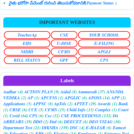
రైతు భరోసా పేమెంట్ గురించి తెలుసుకోవడానికి(Payment Status )
IMPORTANT WEBSITES
TeacherAp
CSE
YOUR SCHOOL
EHS
U-DISE
E-FILING
NIDHI
CFMS
APGLI
BILL STATUS
GPF
CPS
Labels
Aadhar
(4)
ACTION PLAN
(9)
Aided
(8)
Ammavodi
(37)
ANANDA
VEDIKA
(2)
AP
(1)
APCFSS
(1)
APGLIC
(6)
APOSS
(14)
APP
(2)
Applications
(5)
APPSC
(8)
ApTels
(2)
APTET
(29)
Awards
(1)
Bank
(1)
CBSE
(6)
CCE
(5)
CFMS
(15)
Child Info
(13)
Complex
(1)
Court
(1)
Covid
(64)
CPS
(6)
Cse
(12)
CSE PROCEEDINGS
(132)
DA
ARREARS
(19)
DDO
(2)
Ded
(6)
DEECET
(6)
DEO VIZAG
(10)
Department Test
(21)
DIKSHA
(159)
DSC
(4)
E-HAZAR
(6)
Eamcet
(9)
Education
(2)
EHS
(15)
Election
(24)
Employees
(1)
Entrance Test