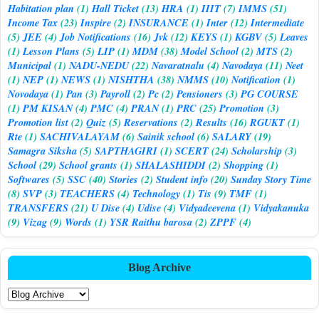
Habitation plan
(1)
Hall Ticket
(13)
HRA
(1)
IIIT
(7)
IMMS
(51)
Income Tax
(23)
Inspire
(2)
INSURANCE
(1)
Inter
(12)
Intermediate
(5)
JEE
(4)
Job Notifications
(16)
Jvk
(12)
KEYS
(1)
KGBV
(5)
Leaves
(1)
Lesson Plans
(5)
LIP
(1)
MDM
(38)
Model School
(2)
MTS
(2)
Municipal
(1)
NADU-NEDU
(22)
Navaratnalu
(4)
Navodaya
(11)
Neet
(1)
NEP
(1)
NEWS
(1)
NISHTHA
(38)
NMMS
(10)
Notification
(1)
Novodaya
(1)
Pan
(3)
Payroll
(2)
Pc
(2)
Pensioners
(3)
PG COURSE
(1)
PM KISAN
(4)
PMC
(4)
PRAN
(1)
PRC
(25)
Promotion
(3)
Promotion list
(2)
Quiz
(5)
Reservations
(2)
Results
(16)
RGUKT
(1)
Rte
(1)
SACHIVALAYAM
(6)
Sainik school
(6)
SALARY
(19)
Samagra Siksha
(5)
SAPTHAGIRI
(1)
SCERT
(24)
Scholarship
(3)
School
(29)
School grants
(1)
SHALASHIDDI
(2)
Shopping
(1)
Softwares
(5)
SSC
(40)
Stories
(2)
Student info
(20)
Sunday Story Time
(8)
SVP
(3)
TEACHERS
(4)
Technology
(1)
Tis
(9)
TMF
(1)
TRANSFERS
(21)
U Dise
(4)
Udise
(4)
Vidyadeevena
(1)
Vidyakanuka
(9)
Vizag
(9)
Words
(1)
YSR Raithu barosa
(2)
ZPPF
(4)
Blog Archive