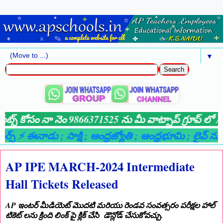
▼
్డేట్స్ కోసం నా నెం 9866371525 ను మీ వాట్సాప్ గ్రూప్ లో A
ర్స్ ⚡ ఈనాడు
; సాక్షి
; ఆంధ్రజ్యోతి
; ఆంధ్రభూమి
; లైవ్ న్యూస
AP IPE MARCH-2024 Intermediate
Hall Tickets Released
AP ఇంటర్ మీడియెట్ మొదటి మరియు రెండవ సంవత్సరం పరీక్షల హాల్
టికెట్ లను క్రింది లింక్ పై క్లిక్ చేసి డౌన్లోడ్ చేసుకోవచ్చు.