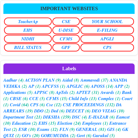
IMPORTANT WEBSITES
TeacherAp
CSE
YOUR SCHOOL
EHS
U-DISE
E-FILING
NIDHI
CFMS
APGLI
BILL STATUS
GPF
CPS
Labels
Aadhar
(4)
ACTION PLAN
(9)
Aided
(8)
Ammavodi
(37)
ANANDA
VEDIKA
(2)
AP
(1)
APCFSS
(1)
APGLIC
(6)
APOSS
(14)
APP
(2)
Applications
(5)
APPSC
(8)
ApTels
(2)
APTET
(31)
Awards
(1)
Bank
(1)
CBSE
(6)
CCE
(5)
CFMS
(15)
Child Info
(13)
Complex
(1)
Court
(1)
Covid
(64)
CPS
(6)
Cse
(12)
CSE PROCEEDINGS
(132)
DA
ARREARS
(19)
DDO
(2)
Ded
(6)
DEECET
(6)
DEO VIZAG
(10)
Department Test
(21)
DIKSHA
(159)
DSC
(4)
E-HAZAR
(6)
Eamcet
(10)
Education
(2)
EHS
(15)
Election
(24)
Employees
(1)
Entrance
Test
(2)
ESR
(10)
Exams
(12)
FLN
(9)
GENERAL
(81)
GIS
(4)
GK
QUIZ
(1)
GO's
(20)
GORUMUDDA
(2)
Govt
(6)
Gurukul
(5)