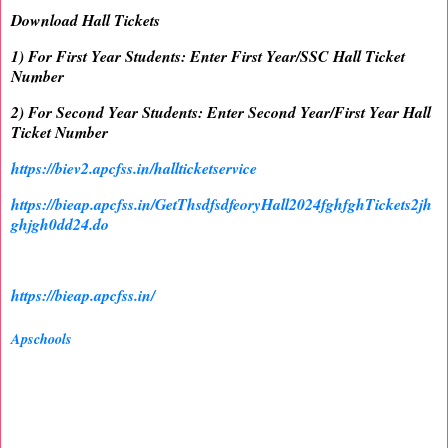
Download Hall Tickets
1) For First Year Students: Enter First Year/SSC Hall Ticket
Number
2) For Second Year Students: Enter Second Year/First Year Hall
Ticket Number
https://biev2.apcfss.in/hallticketservice
https://bieap.apcfss.in/GetThsdfsdfeoryHall2024fghfghTickets2jh
ghjgh0dd24.do
https://bieap.apcfss.in/
Apschools