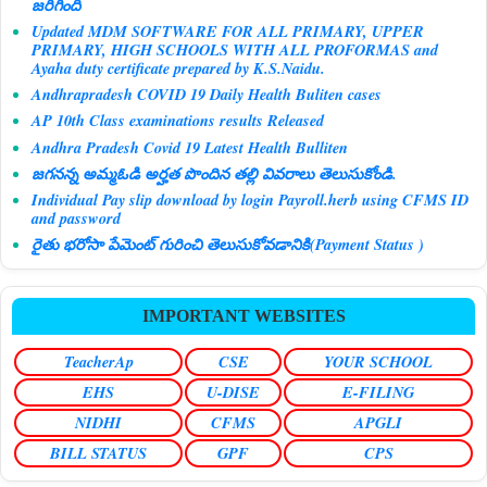
జరిగింది
Updated MDM SOFTWARE FOR ALL PRIMARY, UPPER
PRIMARY, HIGH SCHOOLS WITH ALL PROFORMAS and
Ayaha duty certificate prepared by K.S.Naidu.
Andhrapradesh COVID 19 Daily Health Buliten cases
AP 10th Class examinations results Released
Andhra Pradesh Covid 19 Latest Health Bulliten
జగనన్న అమ్మఓడి అర్హత పొందిన తల్లి వివరాలు తెలుసుకోండి.
Individual Pay slip download by login Payroll.herb using CFMS ID
and password
రైతు భరోసా పేమెంట్ గురించి తెలుసుకోవడానికి(Payment Status )
IMPORTANT WEBSITES
TeacherAp
CSE
YOUR SCHOOL
EHS
U-DISE
E-FILING
NIDHI
CFMS
APGLI
BILL STATUS
GPF
CPS