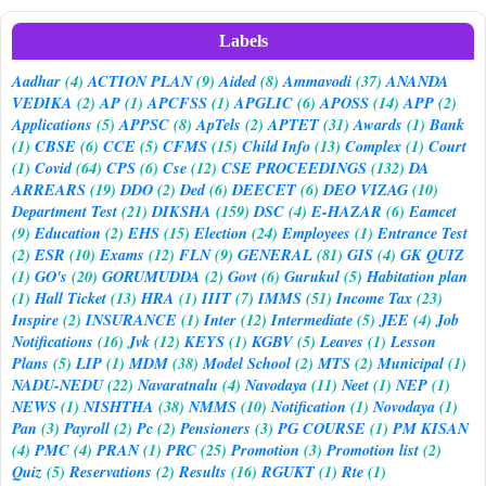
Labels
Aadhar
(4)
ACTION PLAN
(9)
Aided
(8)
Ammavodi
(37)
ANANDA
VEDIKA
(2)
AP
(1)
APCFSS
(1)
APGLIC
(6)
APOSS
(14)
APP
(2)
Applications
(5)
APPSC
(8)
ApTels
(2)
APTET
(31)
Awards
(1)
Bank
(1)
CBSE
(6)
CCE
(5)
CFMS
(15)
Child Info
(13)
Complex
(1)
Court
(1)
Covid
(64)
CPS
(6)
Cse
(12)
CSE PROCEEDINGS
(132)
DA
ARREARS
(19)
DDO
(2)
Ded
(6)
DEECET
(6)
DEO VIZAG
(10)
Department Test
(21)
DIKSHA
(159)
DSC
(4)
E-HAZAR
(6)
Eamcet
(9)
Education
(2)
EHS
(15)
Election
(24)
Employees
(1)
Entrance Test
(2)
ESR
(10)
Exams
(12)
FLN
(9)
GENERAL
(81)
GIS
(4)
GK QUIZ
(1)
GO's
(20)
GORUMUDDA
(2)
Govt
(6)
Gurukul
(5)
Habitation plan
(1)
Hall Ticket
(13)
HRA
(1)
IIIT
(7)
IMMS
(51)
Income Tax
(23)
Inspire
(2)
INSURANCE
(1)
Inter
(12)
Intermediate
(5)
JEE
(4)
Job
Notifications
(16)
Jvk
(12)
KEYS
(1)
KGBV
(5)
Leaves
(1)
Lesson
Plans
(5)
LIP
(1)
MDM
(38)
Model School
(2)
MTS
(2)
Municipal
(1)
NADU-NEDU
(22)
Navaratnalu
(4)
Navodaya
(11)
Neet
(1)
NEP
(1)
NEWS
(1)
NISHTHA
(38)
NMMS
(10)
Notification
(1)
Novodaya
(1)
Pan
(3)
Payroll
(2)
Pc
(2)
Pensioners
(3)
PG COURSE
(1)
PM KISAN
(4)
PMC
(4)
PRAN
(1)
PRC
(25)
Promotion
(3)
Promotion list
(2)
Quiz
(5)
Reservations
(2)
Results
(16)
RGUKT
(1)
Rte
(1)