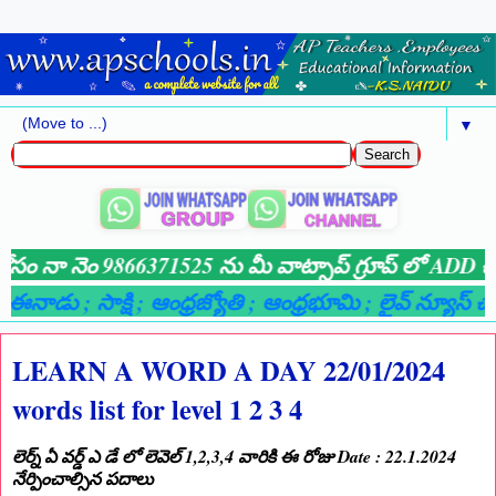
▼
్ కోసం నా నెం 9866371525 ను మీ వాట్సాప్ గ్రూప్ లో ADD చే
⚡ ఈనాడు
; సాక్షి
; ఆంధ్రజ్యోతి
; ఆంధ్రభూమి
; లైవ్ న్యూస్ చానెల
LEARN A WORD A DAY 22/01/2024
words list for level 1 2 3 4
లెర్న్ ఏ వర్డ్ ఎ డే లో లెవెల్ 1,2,3,4 వారికి ఈ రోజు Date : 22.1.2024
నేర్పించాల్సిన పదాలు