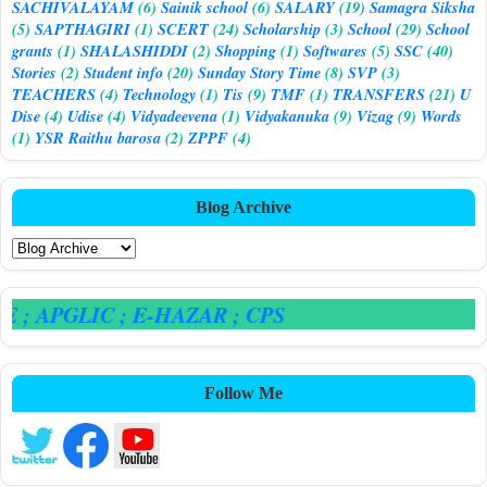
SACHIVALAYAM
(6)
Sainik school
(6)
SALARY
(19)
Samagra Siksha
(5)
SAPTHAGIRI
(1)
SCERT
(24)
Scholarship
(3)
School
(29)
School
grants
(1)
SHALASHIDDI
(2)
Shopping
(1)
Softwares
(5)
SSC
(40)
Stories
(2)
Student info
(20)
Sunday Story Time
(8)
SVP
(3)
TEACHERS
(4)
Technology
(1)
Tis
(9)
TMF
(1)
TRANSFERS
(21)
U
Dise
(4)
Udise
(4)
Vidyadeevena
(1)
Vidyakanuka
(9)
Vizag
(9)
Words
(1)
YSR Raithu barosa
(2)
ZPPF
(4)
Blog Archive
E
; APGLIC
; E-HAZAR
; CPS
Follow Me