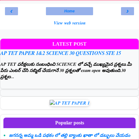
‹
›
Home
View web version
LATEST POST
AP TET PAPER 1&2 SCIENCE 30 QUESTIONS STE 15
AP TET పరీక్షలుకు సంబంధించి SCIENCE లో వచ్చే ముఖ్యమైన ప్రశ్నలు.మీ
పేరు ఎంటర్ చేసి సబ్మిట్ చేయగానే 30 ప్రశ్నలతో exam open అవుతుంది.30
ప్రశ్నల...
Popular posts
జగనన్న అమ్మ ఒడి పథకం లో తల్లి బ్యాంకు ఖాతా లో డబ్బులు వేయడం