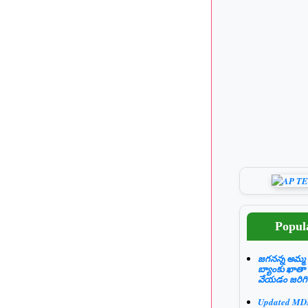
Popul
జగనన్న అమ్మ 
బ్యాంకు ఖాతా
వేయడం జరిగి
Updated M