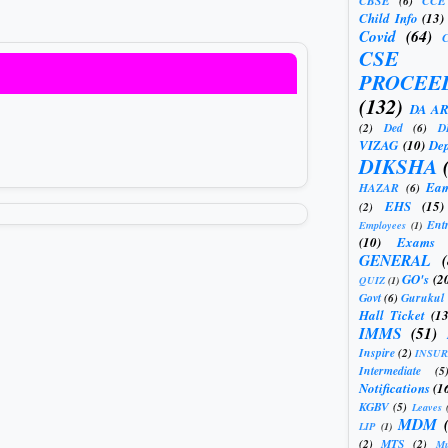
CBSE
(6)
CCE
Child Info
(13)
Covid
(64)
CSE
PROCEE
(132)
DA A
(2)
Ded
(6)
D
VIZAG
(10)
Dep
DIKSHA
Eam
HAZAR
(6)
EHS
(15)
(2)
Ent
Employees
(1)
(10)
Exams
GENERAL
GO's
(2
QUIZ
(1)
Govt
(6)
Gurukul
Hall Ticket
(13
IMMS
(51)
Inspire
(2)
INSU
Intermediate
(5
Notifications
(1
KGBV
(5)
Leaves
MDM
LIP
(1)
(2)
MTS
(2)
Mu