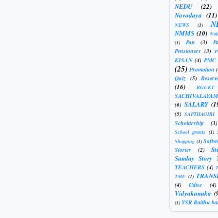
NEDU
(22)
Navodaya
(11)
N
NEWS
(1)
NMMS
(10)
Not
Pan
(3)
Pa
(1)
Pensioners
(3)
KISAN
(4)
PMC
(25)
Promotion
Quiz
(5)
Reserv
(16)
RGUKT
SACHIVALAYAM
SALARY
(1
(6)
(5)
SAPTHAGIRI
Scholarship
(3)
School grants
(1)
Softw
Shopping
(1)
St
Stories
(2)
Sunday Story 
TEACHERS
(4)
T
TRANS
TMF
(1)
(4)
Udise
(4)
Vidyakanuka
(
YSR Raithu ba
(1)