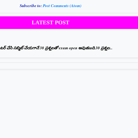
Subscribe to:
Post Comments (Atom)
LATEST POST
 చేసి సబ్మిట్ చేయగానే 30 ప్రశ్నలతో exam open అవుతుంది.30 ప్రశ్నల...