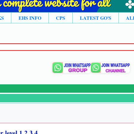
KS
EHS INFO
CPS
LATEST GO'S
AL
 level 1 2 3 4