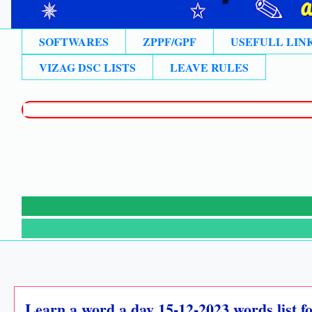
SOFTWARES
ZPPF/GPF
USEFULL LIN
VIZAG DSC LISTS
LEAVE RULES
Learn a word a day 15-12-2023 words list for