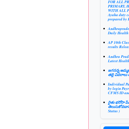
FOR ALL P
PRIMARY, 
WITH ALL 
Ayaha duty ce
prepared by 
Andhraprad
Daily Health
AP 10th Clas
results Relea
Andhra Prad
Latest Health
జగనన్న అమ్మఓ
తల్లి వివరాలు 
Individual P
by login Payr
CFMS ID an
రైతు భరోసా పే
తెలుసుకోవడాన
Status )