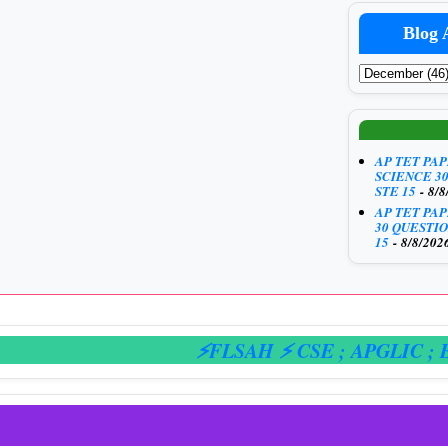
Blog 
AP TET PA
SCIENCE 3
STE 15
- 8/8
AP TET PA
30 QUESTIO
15
- 8/8/202
⚡FLSAH ⚡ CSE
; APGLIC
; E-HA