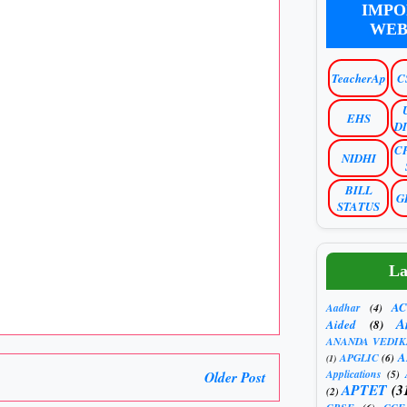
IMPO
WEB
TeacherAp
C
EHS
D
C
NIDHI
BILL
G
STATUS
La
AC
Aadhar
(4)
A
Aided
(8)
ANANDA VEDIK
A
APGLIC
(6)
(1)
Applications
(5)
Older Post
APTET
(3
(2)