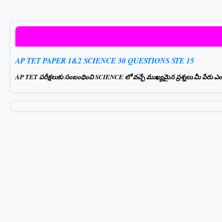
AP TET PAPER 1&2 SCIENCE 30 QUESTIONS STE 15
AP TET పరీక్షలుకు సంబంధించి SCIENCE లో వచ్చే ముఖ్యమైన ప్రశ్నలు.మీ పేరు ఎంటర్