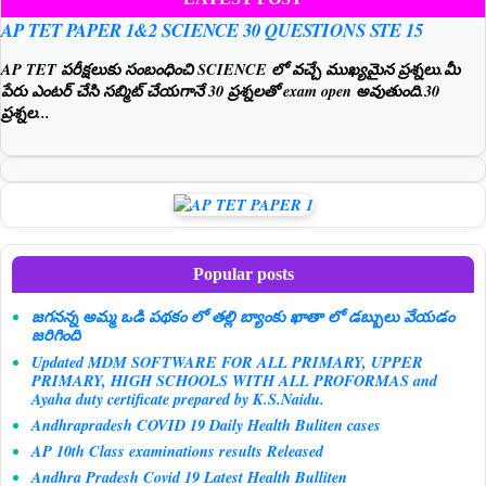
AP TET PAPER 1&2 SCIENCE 30 QUESTIONS STE 15
AP TET పరీక్షలుకు సంబంధించి SCIENCE లో వచ్చే ముఖ్యమైన ప్రశ్నలు.మీ
పేరు ఎంటర్ చేసి సబ్మిట్ చేయగానే 30 ప్రశ్నలతో exam open అవుతుంది.30
ప్రశ్నల...
Popular posts
జగనన్న అమ్మ ఒడి పథకం లో తల్లి బ్యాంకు ఖాతా లో డబ్బులు వేయడం
జరిగింది
Updated MDM SOFTWARE FOR ALL PRIMARY, UPPER
PRIMARY, HIGH SCHOOLS WITH ALL PROFORMAS and
Ayaha duty certificate prepared by K.S.Naidu.
Andhrapradesh COVID 19 Daily Health Buliten cases
AP 10th Class examinations results Released
Andhra Pradesh Covid 19 Latest Health Bulliten