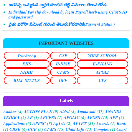
జగనన్న అమ్మఓడి అర్హత పొందిన తల్లి వివరాలు తెలుసుకోండి.
Individual Pay slip download by login Payroll.herb using CFMS ID
and password
రైతు భరోసా పేమెంట్ గురించి తెలుసుకోవడానికి(Payment Status )
IMPORTANT WEBSITES
TeacherAp
CSE
YOUR SCHOOL
EHS
U-DISE
E-FILING
NIDHI
CFMS
APGLI
BILL STATUS
GPF
CPS
Labels
Aadhar
(4)
ACTION PLAN
(9)
Aided
(8)
Ammavodi
(37)
ANANDA
VEDIKA
(2)
AP
(1)
APCFSS
(1)
APGLIC
(6)
APOSS
(14)
APP
(2)
Applications
(5)
APPSC
(8)
ApTels
(2)
APTET
(31)
Awards
(1)
Bank
(1)
CBSE
(6)
CCE
(5)
CFMS
(15)
Child Info
(13)
Complex
(1)
Court