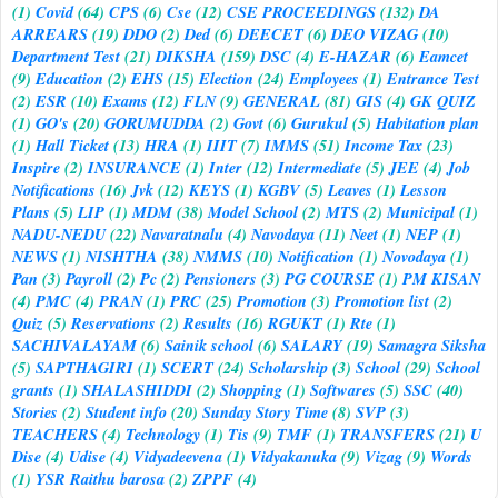
(1)
Covid
(64)
CPS
(6)
Cse
(12)
CSE PROCEEDINGS
(132)
DA
ARREARS
(19)
DDO
(2)
Ded
(6)
DEECET
(6)
DEO VIZAG
(10)
Department Test
(21)
DIKSHA
(159)
DSC
(4)
E-HAZAR
(6)
Eamcet
(9)
Education
(2)
EHS
(15)
Election
(24)
Employees
(1)
Entrance Test
(2)
ESR
(10)
Exams
(12)
FLN
(9)
GENERAL
(81)
GIS
(4)
GK QUIZ
(1)
GO's
(20)
GORUMUDDA
(2)
Govt
(6)
Gurukul
(5)
Habitation plan
(1)
Hall Ticket
(13)
HRA
(1)
IIIT
(7)
IMMS
(51)
Income Tax
(23)
Inspire
(2)
INSURANCE
(1)
Inter
(12)
Intermediate
(5)
JEE
(4)
Job
Notifications
(16)
Jvk
(12)
KEYS
(1)
KGBV
(5)
Leaves
(1)
Lesson
Plans
(5)
LIP
(1)
MDM
(38)
Model School
(2)
MTS
(2)
Municipal
(1)
NADU-NEDU
(22)
Navaratnalu
(4)
Navodaya
(11)
Neet
(1)
NEP
(1)
NEWS
(1)
NISHTHA
(38)
NMMS
(10)
Notification
(1)
Novodaya
(1)
Pan
(3)
Payroll
(2)
Pc
(2)
Pensioners
(3)
PG COURSE
(1)
PM KISAN
(4)
PMC
(4)
PRAN
(1)
PRC
(25)
Promotion
(3)
Promotion list
(2)
Quiz
(5)
Reservations
(2)
Results
(16)
RGUKT
(1)
Rte
(1)
SACHIVALAYAM
(6)
Sainik school
(6)
SALARY
(19)
Samagra Siksha
(5)
SAPTHAGIRI
(1)
SCERT
(24)
Scholarship
(3)
School
(29)
School
grants
(1)
SHALASHIDDI
(2)
Shopping
(1)
Softwares
(5)
SSC
(40)
Stories
(2)
Student info
(20)
Sunday Story Time
(8)
SVP
(3)
TEACHERS
(4)
Technology
(1)
Tis
(9)
TMF
(1)
TRANSFERS
(21)
U
Dise
(4)
Udise
(4)
Vidyadeevena
(1)
Vidyakanuka
(9)
Vizag
(9)
Words
(1)
YSR Raithu barosa
(2)
ZPPF
(4)