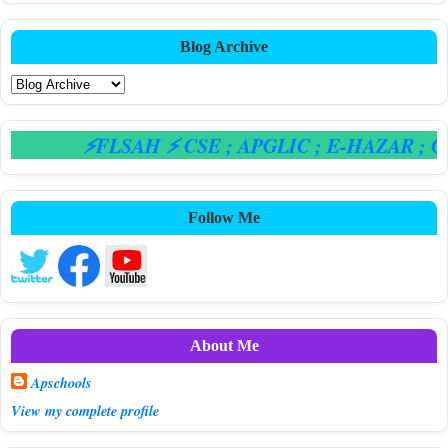
Blog Archive
⚡FLSAH ⚡ CSE
; APGLIC
; E-HAZAR
; CP
Follow Me
About Me
Apschools
View my complete profile