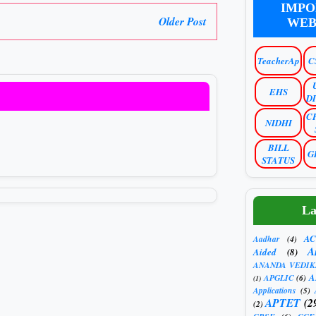
IMPO
Older Post
WEB
TeacherAp
C
EHS
D
C
NIDHI
BILL
G
STATUS
La
AC
Aadhar
(4)
A
Aided
(8)
ANANDA VEDIK
A
APGLIC
(6)
(1)
Applications
(5)
APTET
(2
(2)