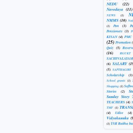
NEDU
(22)
Navodaya
(11)
N
NEWS
(1)
NMMS
(10)
Not
Pan
(3)
Pa
(1)
Pensioners
(3)
KISAN
(4)
PMC
(25)
Promotion
Quiz
(5)
Reserv
(16)
RGUKT
SACHIVALAYAM
SALARY
(1
(6)
(5)
SAPTHAGIRI
Scholarship
(3)
School grants
(1)
Softw
Shopping
(1)
St
Stories
(2)
Sunday Story 
TEACHERS
(4)
T
TRANS
TMF
(1)
(4)
Udise
(4)
Vidyakanuka
(
YSR Raithu ba
(1)