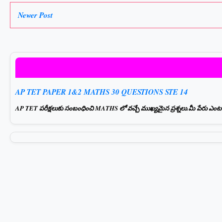
Newer Post
AP TET PAPER 1&2 MATHS 30 QUESTIONS STE 14
AP TET పరీక్షలుకు సంబంధించి MATHS లో వచ్చే ముఖ్యమైన ప్రశ్నలు.మీ పేరు ఎంటర్ చ