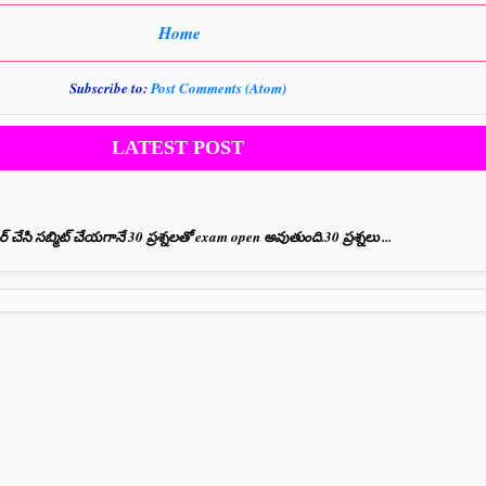
Home
Subscribe to:
Post Comments (Atom)
LATEST POST
ేసి సబ్మిట్ చేయగానే 30 ప్రశ్నలతో exam open అవుతుంది.30 ప్రశ్నలు ...