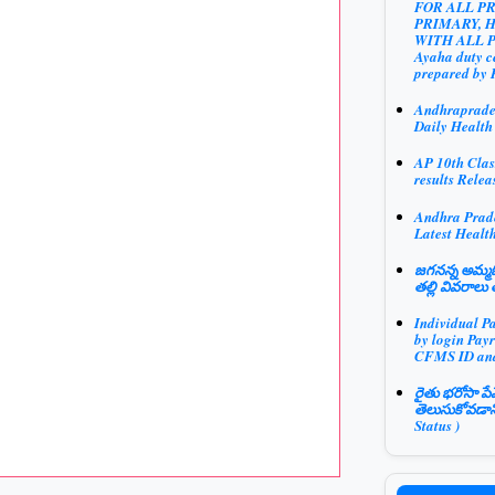
FOR ALL P
PRIMARY, 
WITH ALL 
Ayaha duty ce
prepared by 
Andhraprad
Daily Health
AP 10th Clas
results Relea
Andhra Prad
Latest Health
జగనన్న అమ్మఓ
తల్లి వివరాలు 
Individual P
by login Payr
CFMS ID an
రైతు భరోసా పే
తెలుసుకోవడాన
Status )