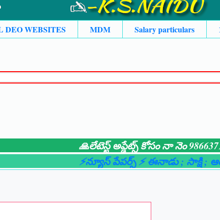
L DEO WEBSITES
MDM
Salary particulars
🙏లేటెస్ట్ అప్డేట్స్ కోసం నా నెం 9866371525
⚡న్యూస్ పేపర్స్ ⚡ ఈనాడు
; సాక్షి
; ఆంధ్రజ్యో