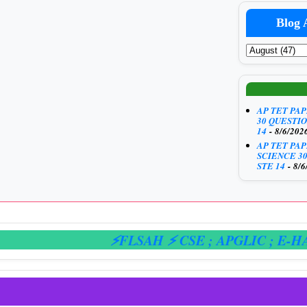
Blog 
AP TET PA
30 QUESTIO
14
- 8/6/202
AP TET PA
SCIENCE 3
STE 14
- 8/6
⚡FLSAH ⚡ CSE
; APGLIC
; E-HAZAR