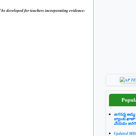
l be developed for teachers incorporating evidence-
Popul
జగనన్న అమ్మ 
బ్యాంకు ఖాతా
వేయడం జరిగి
Updated M