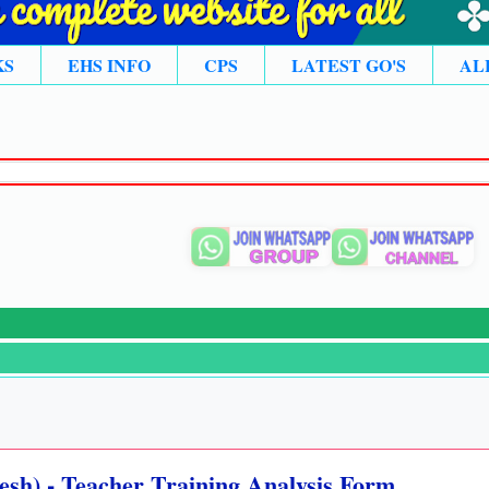
KS
EHS INFO
CPS
LATEST GO'S
AL
sh) - Teacher Training Analysis Form