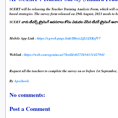
SCERT will be releasing the Teacher Training Analysis Form, which will cap
based strategies. The survey form released on 29th August, 2023 needs to be 
SCERT వారు టీచర్స్ ట్రైనింగ్ అవసరాలు కోసం విడుదల చేసిన టీచర్ ట్రైనింగ్ అనాలస
Mobile App Link :
https://cgweb.page.link/H6yiz2jfz3JZKyfV7
Weblink :
https://web.convegenius.ai/?botId=0272034131427941
Request all the teachers to complete the survey on or before 1st September,
By
Apschools
No comments:
Post a Comment