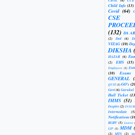
CBSE
(6)
CCE
Child Info
(13)
Covid
(64)
CSE
PROCEE
(132)
DA A
(2)
Ded
(6)
D
VIZAG
(10)
Dep
DIKSHA
Eam
HAZAR
(6)
EHS
(15)
(2)
Ent
Employees
(1)
(10)
Exams
GENERAL
GO's
(2
QUIZ
(1)
Govt
(6)
Gurukul
Hall Ticket
(13
IMMS
(51)
Inspire
(2)
INSU
Intermediate
(5
Notifications
(1
KGBV
(5)
Leaves
MDM
LIP
(1)
(2)
MTS
(2)
Mu