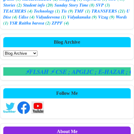
Stories
(2)
Student info
(20)
Sunday Story Time
(8)
SVP
(3)
TEACHERS
(4)
Technology
(1)
Tis
(9)
TMF
(1)
TRANSFERS
(21)
U
Dise
(4)
Udise
(4)
Vidyadeevena
(1)
Vidyakanuka
(9)
Vizag
(9)
Words
(1)
YSR Raithu barosa
(2)
ZPPF
(4)
Blog Archive
⚡FLSAH ⚡ CSE
; APGLIC
; E-HAZAR
; CP
Follow Me
About Me