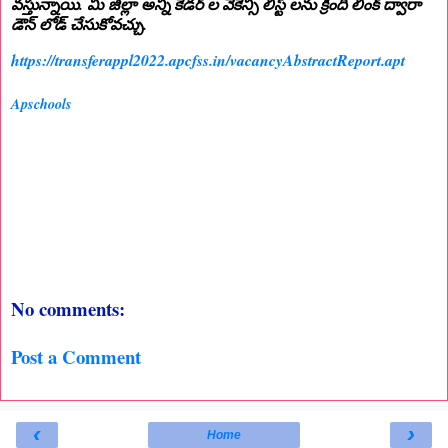
వస్తున్నాయి. మీ జిల్లా అన్ని కేడర్ ల వేకేన్సీ లిస్ట్ లను క్రింది లింక్ ద్వారా
డౌన్ లోడ్ చేసుకోవచ్చు.
https://transferappl2022.apcfss.in/vacancyAbstractReport.apt
Apschools
No comments:
Post a Comment
‹
›
Home