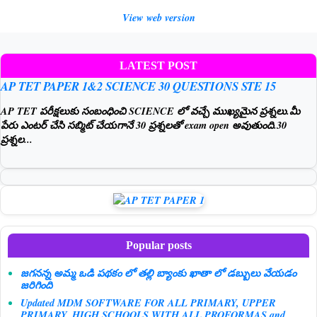
View web version
LATEST POST
AP TET PAPER 1&2 SCIENCE 30 QUESTIONS STE 15
AP TET పరీక్షలుకు సంబంధించి SCIENCE లో వచ్చే ముఖ్యమైన ప్రశ్నలు.మీ
పేరు ఎంటర్ చేసి సబ్మిట్ చేయగానే 30 ప్రశ్నలతో exam open అవుతుంది.30
ప్రశ్నల...
Popular posts
జగనన్న అమ్మ ఒడి పథకం లో తల్లి బ్యాంకు ఖాతా లో డబ్బులు వేయడం
జరిగింది
Updated MDM SOFTWARE FOR ALL PRIMARY, UPPER
PRIMARY, HIGH SCHOOLS WITH ALL PROFORMAS and