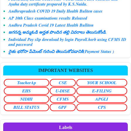
Ayaha duty certificate prepared by K.S.Naidu.
Andhrapradesh COVID 19 Daily Health Buliten cases
AP 10th Class examinations results Released
Andhra Pradesh Covid 19 Latest Health Bulliten
జగనన్న అమ్మఓడి అర్హత పొందిన తల్లి వివరాలు తెలుసుకోండి.
Individual Pay slip download by login Payroll.herb using CFMS ID
and password
రైతు భరోసా పేమెంట్ గురించి తెలుసుకోవడానికి(Payment Status )
IMPORTANT WEBSITES
TeacherAp
CSE
YOUR SCHOOL
EHS
U-DISE
E-FILING
NIDHI
CFMS
APGLI
BILL STATUS
GPF
CPS
Labels