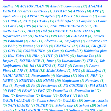
Aadhar
(4)
ACTION PLAN
(9)
Aided
(8)
Ammavodi
(37)
ANANDA
VEDIKA
(2)
AP
(1)
APCFSS
(1)
APGLIC
(6)
APOSS
(14)
APP
(2)
Applications
(5)
APPSC
(8)
ApTels
(2)
APTET
(31)
Awards
(1)
Bank
(1)
CBSE
(6)
CCE
(5)
CFMS
(15)
Child Info
(13)
Complex
(1)
Court
(1)
Covid
(64)
CPS
(6)
Cse
(12)
CSE PROCEEDINGS
(132)
DA
ARREARS
(19)
DDO
(2)
Ded
(6)
DEECET
(6)
DEO VIZAG
(10)
Department Test
(21)
DIKSHA
(159)
DSC
(4)
E-HAZAR
(6)
Eamcet
(9)
Education
(2)
EHS
(15)
Election
(24)
Employees
(1)
Entrance Test
(2)
ESR
(10)
Exams
(12)
FLN
(9)
GENERAL
(81)
GIS
(4)
GK QUIZ
(1)
GO's
(20)
GORUMUDDA
(2)
Govt
(6)
Gurukul
(5)
Habitation plan
(1)
Hall Ticket
(13)
HRA
(1)
IIIT
(7)
IMMS
(51)
Income Tax
(23)
Inspire
(2)
INSURANCE
(1)
Inter
(12)
Intermediate
(5)
JEE
(4)
Job
Notifications
(16)
Jvk
(12)
KEYS
(1)
KGBV
(5)
Leaves
(1)
Lesson
Plans
(5)
LIP
(1)
MDM
(38)
Model School
(2)
MTS
(2)
Municipal
(1)
NADU-NEDU
(22)
Navaratnalu
(4)
Navodaya
(11)
Neet
(1)
NEP
(1)
NEWS
(1)
NISHTHA
(38)
NMMS
(10)
Notification
(1)
Novodaya
(1)
Pan
(3)
Payroll
(2)
Pc
(2)
Pensioners
(3)
PG COURSE
(1)
PM KISAN
(4)
PMC
(4)
PRAN
(1)
PRC
(25)
Promotion
(3)
Promotion list
(2)
Quiz
(5)
Reservations
(2)
Results
(16)
RGUKT
(1)
Rte
(1)
SACHIVALAYAM
(6)
Sainik school
(6)
SALARY
(19)
Samagra Siksha
(5)
SAPTHAGIRI
(1)
SCERT
(24)
Scholarship
(3)
School
(29)
School
grants
(1)
SHALASHIDDI
(2)
Shopping
(1)
Softwares
(5)
SSC
(40)