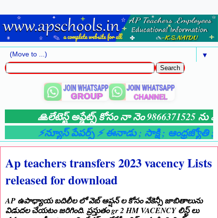
▼
🙏లేటెస్ట్ అప్డేట్స్ కోసం నా నెం 9866371525 ను మీ
⚡న్యూస్ పేపర్స్ ⚡ ఈనాడు
; సాక్షి
; ఆంధ్రజ్యోతి
; ఆ
Ap teachers transfers 2023 vacency Lists
released for download
AP ఉపాధ్యాయ బదిలీల లో వెబ్ ఆప్షన్ ల కోసం వేకెన్సీ జాబితాలును
విడుదల చేయటం జరిగింది. ప్రస్తుతం gr 2 HM VACENCY లిస్ట్ లు