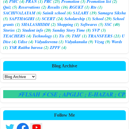
(4)
PMC
(4)
PRAN
(1)
PRC
(25)
Promotion
(3)
Promotion list
(2)
Quiz
(5)
Reservations
(2)
Results
(16)
RGUKT
(1)
Rte
(1)
SACHIVALAYAM
(6)
Sainik school
(6)
SALARY
(19)
Samagra Siksha
(5)
SAPTHAGIRI
(1)
SCERT
(24)
Scholarship
(3)
School
(29)
School
grants
(1)
SHALASHIDDI
(2)
Shopping
(1)
Softwares
(5)
SSC
(40)
Stories
(2)
Student info
(20)
Sunday Story Time
(8)
SVP
(3)
TEACHERS
(4)
Technology
(1)
Tis
(9)
TMF
(1)
TRANSFERS
(21)
U
Dise
(4)
Udise
(4)
Vidyadeevena
(1)
Vidyakanuka
(9)
Vizag
(9)
Words
(1)
YSR Raithu barosa
(2)
ZPPF
(4)
Blog Archive
⚡FLSAH ⚡ CSE
; APGLIC
; E-HAZAR
; CPS
Follow Me