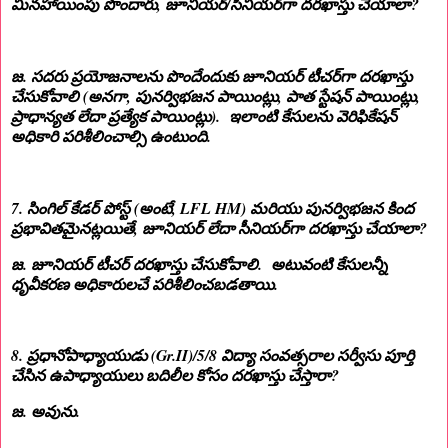
మినహాయింపు పొందారు, జూనియర్/సీనియర్‌గా దరఖాస్తు చేయాలా?
జ. సదరు ప్రయోజనాలను పొందేందుకు జూనియర్ టీచర్‌గా దరఖాస్తు
చేసుకోవాలి (అనగా, పునర్విభజన పాయింట్లు, పాత స్టేషన్ పాయింట్లు,
ప్రాధాన్యత లేదా ప్రత్యేక పాయింట్లు). ఇలాంటి కేసులను వెరిఫికేషన్
అధికారి పరిశీలించాల్సి ఉంటుంది.
7. సింగిల్ కేడర్ పోస్ట్ (అంటే, LFL HM) మరియు పునర్విభజన కింద
ప్రభావితమైనట్లయితే, జూనియర్ లేదా సీనియర్‌గా దరఖాస్తు చేయాలా?
జ. జూనియర్ టీచర్‌ దరఖాస్తు చేసుకోవాలి. అటువంటి కేసులన్నీ
ధృవీకరణ అధికారులచే పరిశీలించబడతాయి.
8. ప్రధానోపాధ్యాయుడు (Gr.II)/5/8 విద్యా సంవత్సరాల సర్వీసు పూర్తి
చేసిన ఉపాధ్యాయులు బదిలీల కోసం దరఖాస్తు చేస్తారా?
జ. అవును.