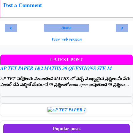
Post a Comment
‹
›
Home
View web version
LATEST POST
AP TET PAPER 1&2 MATHS 30 QUESTIONS STE 14
AP TET పరీక్షలుకు సంబంధించి MATHS లో వచ్చే ముఖ్యమైన ప్రశ్నలు.మీ పేరు
ఎంటర్ చేసి సబ్మిట్ చేయగానే 30 ప్రశ్నలతో exam open అవుతుంది.30 ప్రశ్నలు ...
Popular posts