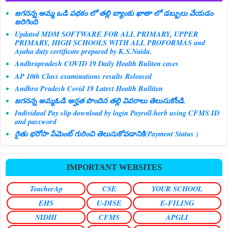
జగనన్న అమ్మ ఒడి పథకం లో తల్లి బ్యాంకు ఖాతా లో డబ్బులు వేయడం
జరిగింది
Updated MDM SOFTWARE FOR ALL PRIMARY, UPPER
PRIMARY, HIGH SCHOOLS WITH ALL PROFORMAS and
Ayaha duty certificate prepared by K.S.Naidu.
Andhrapradesh COVID 19 Daily Health Buliten cases
AP 10th Class examinations results Released
Andhra Pradesh Covid 19 Latest Health Bulliten
జగనన్న అమ్మఓడి అర్హత పొందిన తల్లి వివరాలు తెలుసుకోండి.
Individual Pay slip download by login Payroll.herb using CFMS ID
and password
రైతు భరోసా పేమెంట్ గురించి తెలుసుకోవడానికి(Payment Status )
IMPORTANT WEBSITES
TeacherAp
CSE
YOUR SCHOOL
EHS
U-DISE
E-FILING
NIDHI
CFMS
APGLI