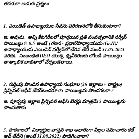
తరచుగా అడుగు ప్రశ్నలు
1. ఎయిడెడ్ ఉపాధ్యాయుల సేవను పరిగణనలోకి తీసుకుంటారా?
జ. అవును. అన్ని కేటగిరీలలో పూర్తయిన ప్రతి సంవత్సరానికి సర్వీస్
పాయింట్లు @ 0.5 అంటే, (గణన - ప్రధానోపాధ్యాయుడు (Gr.II)/
ఉపాధ్యాయుడు ఎయిడెడ్ సర్వీస్‌లో చేరిన తేదీ నుండి 31.05.2023
వరకు). సంబంధిత DEO యొక్క ధృవీకరణకు లోబడి పాయింట్లు
తాత్కాలిక జాబితాలో చేర్చబడతాయి.
2. గుర్తింపు పొందిన ఉపాధ్యాయ సంఘాల (26 జిల్లాలు + రాష్ట్రం)
ప్రిన్సిపల్ ఆఫీస్ బేరర్‌లందరూ 05 పాయింట్లను పొందగలరా ?
జ. పూర్వపు జిల్లాల ప్రిన్సిపల్ ఆఫీస్ బేరర్లు మాత్రమే 5 పాయింట్లను
పొందుతారు.
3. పాఠశాలలో విద్యార్థుల వాస్తవ శాఖ ఆధారంగా పిల్లల సమాచారం కట్
ఆఫ్ తేదీని (అంటే 31.08.2022) పొడిగించాలా?