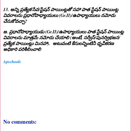
13. అన్ని ప్రత్యేక/సేవ/స్టేషన్ పాయింట్లతో సహా పాత స్టేషన్ పాయింట్ల
వివరాలను ప్రధానోపాధ్యాయులు (Gr.II)/ఉపాధ్యాయులు నమోదు
చేసుకోవచ్చా?
జ. ప్రధానోపాధ్యాయుడు (Gr.II)/ఉపాధ్యాయులు పాత స్టేషన్ పాయింట్ల
వివరాలను మాత్రమే నమోదు చేయాలి (అంటే, సర్వీస్/పునర్విభజన/
ప్రత్యేక పాయింట్లు మినహా). అటువంటి కేసులన్నింటినీ ధృవీకరణ
అధికారి పరిశీలించాలి
Apschools
No comments: