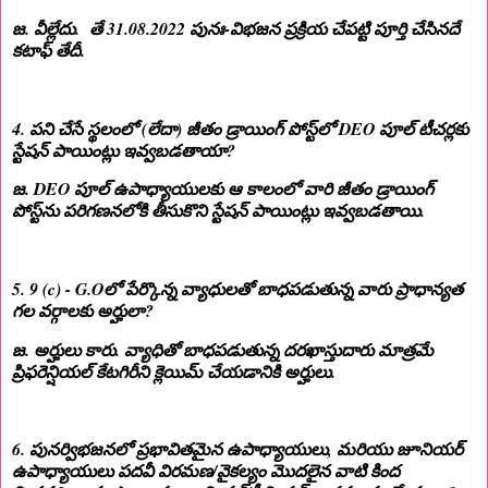
జ. వీల్లేదు. తే 31.08.2022 పునః-విభజన ప్రక్రియ చేపట్టి పూర్తి చేసినదే
కటాఫ్ తేదీ.
4. పని చేసే స్థలంలో (లేదా) జీతం డ్రాయింగ్ పోస్ట్‌లో DEO పూల్ టీచర్లకు
స్టేషన్ పాయింట్లు ఇవ్వబడతాయా?
జ. DEO పూల్ ఉపాధ్యాయులకు ఆ కాలంలో వారి జీతం డ్రాయింగ్
పోస్ట్‌ను పరిగణనలోకి తీసుకొని స్టేషన్ పాయింట్లు ఇవ్వబడతాయి.
5. 9 (c) - G.Oలో పేర్కొన్న వ్యాధులతో బాధపడుతున్న వారు ప్రాధాన్యత
గల వర్గాలకు అర్హులా?
జ. అర్హులు కారు. వ్యాధితో బాధపడుతున్న దరఖాస్తుదారు మాత్రమే
ప్రిఫరెన్షియల్ కేటగిరీని క్లెయిమ్ చేయడానికి అర్హులు.
6. పునర్విభజనలో ప్రభావితమైన ఉపాధ్యాయులు, మరియు జూనియర్
ఉపాధ్యాయులు పదవీ విరమణ/వైకల్యం మొదలైన వాటి కింద