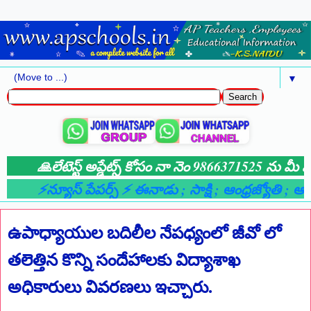
▼
🙏లేటెస్ట్ అప్డేట్స్ కోసం నా నెం 9866371525 ను మీ వాట
⚡న్యూస్ పేపర్స్ ⚡ ఈనాడు
; సాక్షి
; ఆంధ్రజ్యోతి
; ఆంధ్ర
ఉపాధ్యాయుల బదిలీల నేపధ్యంలో జీవో లో
తలెత్తిన కొన్ని సందేహాలకు విద్యాశాఖ
అధికారులు వివరణలు ఇచ్చారు.