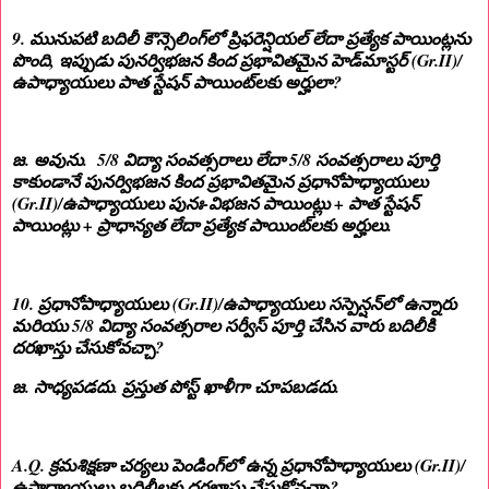
9. మునుపటి బదిలీ కౌన్సెలింగ్‌లో ప్రిఫరెన్షియల్ లేదా ప్రత్యేక పాయింట్లను
పొంది, ఇప్పుడు పునర్విభజన కింద ప్రభావితమైన హెడ్‌మాస్టర్ (Gr.II)/
ఉపాధ్యాయులు పాత స్టేషన్ పాయింట్‌లకు అర్హులా?
జ. అవును. 5/8 విద్యా సంవత్సరాలు లేదా 5/8 సంవత్సరాలు పూర్తి
కాకుండానే పునర్విభజన కింద ప్రభావితమైన ప్రధానోపాధ్యాయులు
(Gr.II)/ఉపాధ్యాయులు పునః-విభజన పాయింట్లు + పాత స్టేషన్
పాయింట్లు + ప్రాధాన్యత లేదా ప్రత్యేక పాయింట్‌లకు అర్హులు.
10. ప్రధానోపాధ్యాయులు (Gr.II)/ఉపాధ్యాయులు సస్పెన్షన్‌లో ఉన్నారు
మరియు 5/8 విద్యా సంవత్సరాల సర్వీస్ పూర్తి చేసిన వారు బదిలీకి
దరఖాస్తు చేసుకోవచ్చా?
జ. సాధ్యపడదు. ప్రస్తుత పోస్ట్ ఖాళీగా చూపబడదు.
A.Q. క్రమశిక్షణా చర్యలు పెండింగ్‌లో ఉన్న ప్రధానోపాధ్యాయులు (Gr.II)/
ఉపాధ్యాయులు బదిలీలకు దరఖాస్తు చేసుకోవచ్చా?