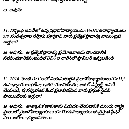
జ. అవును.
11. నిర్బంధ బదిలీలో ఉన్న ప్రధానోపాధ్యాయుడు (Gr.II)/ఉపాధ్యాయులు
5/8 సంవత్సరాల సర్వీసు పూర్తికాని వారు ప్రత్యేక/ప్రాధాన్య పాయింట్లకు
అర్హులా?
జ. అవును. ఆ ప్రత్యేక/ప్రాధాన్య ప్రయోజనాలను పొందడానికి
సవరించడానికిసంబంధిత DEOల లాగిన్‌లో ప్రొవిజన్ ఇవ్వబడింది
12. 2016 నుండి DSCలలో నియమితులైన ప్రధానోపాధ్యాయులు (Gr.II)/
ఉపాధ్యాయులు (లేదా) ఇతర యూనిట్‌లకు (ఇంటర్ డిస్ట్రిక్ట్) బదిలీ
చేయబడి, పునర్విభజన కింద ప్రభావితమైన వారు ప్రస్తుత స్టేషన్
పాయింట్‌లకు అర్హులా?
జ. అవును. తాత్కాలిక జాబితాను విడుదల చేయడానికి ముందు రాష్ట్ర
స్థాయిలో ప్రధానోపాధ్యాయులు (Gr.II)/ఉపాధ్యాయులకు ప్రస్తుత స్టేషన్
పాయింట్‌లు ఇవ్వబడతాయి.