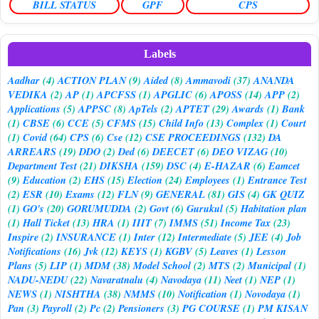
BILL STATUS
GPF
CPS
Labels
Aadhar
(4)
ACTION PLAN
(9)
Aided
(8)
Ammavodi
(37)
ANANDA
VEDIKA
(2)
AP
(1)
APCFSS
(1)
APGLIC
(6)
APOSS
(14)
APP
(2)
Applications
(5)
APPSC
(8)
ApTels
(2)
APTET
(29)
Awards
(1)
Bank
(1)
CBSE
(6)
CCE
(5)
CFMS
(15)
Child Info
(13)
Complex
(1)
Court
(1)
Covid
(64)
CPS
(6)
Cse
(12)
CSE PROCEEDINGS
(132)
DA
ARREARS
(19)
DDO
(2)
Ded
(6)
DEECET
(6)
DEO VIZAG
(10)
Department Test
(21)
DIKSHA
(159)
DSC
(4)
E-HAZAR
(6)
Eamcet
(9)
Education
(2)
EHS
(15)
Election
(24)
Employees
(1)
Entrance Test
(2)
ESR
(10)
Exams
(12)
FLN
(9)
GENERAL
(81)
GIS
(4)
GK QUIZ
(1)
GO's
(20)
GORUMUDDA
(2)
Govt
(6)
Gurukul
(5)
Habitation plan
(1)
Hall Ticket
(13)
HRA
(1)
IIIT
(7)
IMMS
(51)
Income Tax
(23)
Inspire
(2)
INSURANCE
(1)
Inter
(12)
Intermediate
(5)
JEE
(4)
Job
Notifications
(16)
Jvk
(12)
KEYS
(1)
KGBV
(5)
Leaves
(1)
Lesson
Plans
(5)
LIP
(1)
MDM
(38)
Model School
(2)
MTS
(2)
Municipal
(1)
NADU-NEDU
(22)
Navaratnalu
(4)
Navodaya
(11)
Neet
(1)
NEP
(1)
NEWS
(1)
NISHTHA
(38)
NMMS
(10)
Notification
(1)
Novodaya
(1)
Pan
(3)
Payroll
(2)
Pc
(2)
Pensioners
(3)
PG COURSE
(1)
PM KISAN