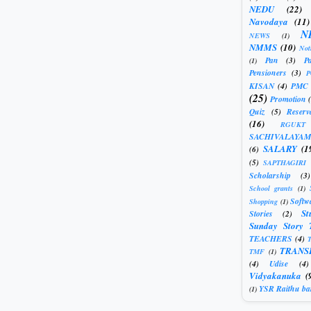
NEDU
(22)
Navodaya
(11)
N
NEWS
(1)
NMMS
(10)
Not
Pan
(3)
Pa
(1)
Pensioners
(3)
KISAN
(4)
PMC
(25)
Promotion
Quiz
(5)
Reserv
(16)
RGUKT
SACHIVALAYAM
SALARY
(1
(6)
(5)
SAPTHAGIRI
Scholarship
(3)
School grants
(1)
Softw
Shopping
(1)
St
Stories
(2)
Sunday Story 
TEACHERS
(4)
T
TRANS
TMF
(1)
(4)
Udise
(4)
Vidyakanuka
(
YSR Raithu ba
(1)