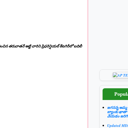
చిన తరువాతనే అట్టి వారిని ప్రిఫరెన్షియల్ కేటగిరీలో బదిలీ
Popul
జగనన్న అమ్మ 
బ్యాంకు ఖాతా
వేయడం జరిగి
Updated M