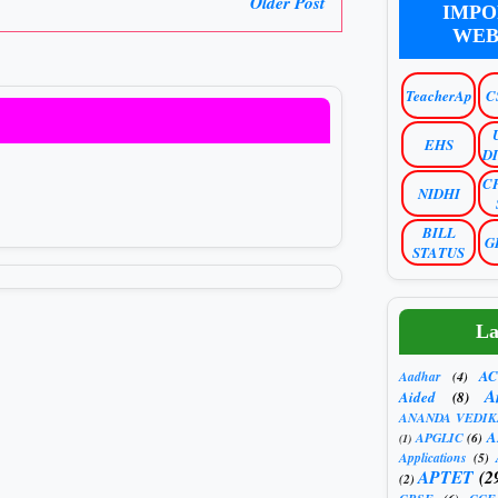
Older Post
IMPO
WEB
TeacherAp
C
EHS
D
C
NIDHI
BILL
G
STATUS
La
AC
Aadhar
(4)
A
Aided
(8)
ANANDA VEDIK
A
APGLIC
(6)
(1)
Applications
(5)
APTET
(2
(2)