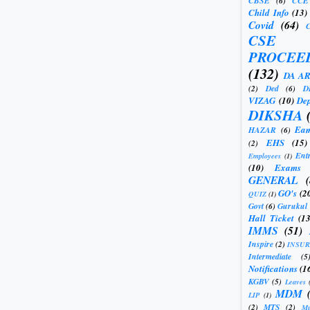
CBSE
(6)
CCE
Child Info
(13)
Covid
(64)
CSE
PROCEE
(132)
DA A
(2)
Ded
(6)
D
VIZAG
(10)
Dep
DIKSHA
Eam
HAZAR
(6)
EHS
(15)
(2)
Ent
Employees
(1)
(10)
Exams
GENERAL
GO's
(2
QUIZ
(1)
Govt
(6)
Gurukul
Hall Ticket
(13
IMMS
(51)
Inspire
(2)
INSU
Intermediate
(5
Notifications
(1
KGBV
(5)
Leaves
MDM
LIP
(1)
(2)
MTS
(2)
Mu