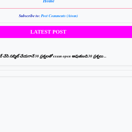
Home
Subscribe to:
Post Comments (Atom)
LATEST POST
ేసి సబ్మిట్ చేయగానే 30 ప్రశ్నలతో exam open అవుతుంది.30 ప్రశ్నలు ...