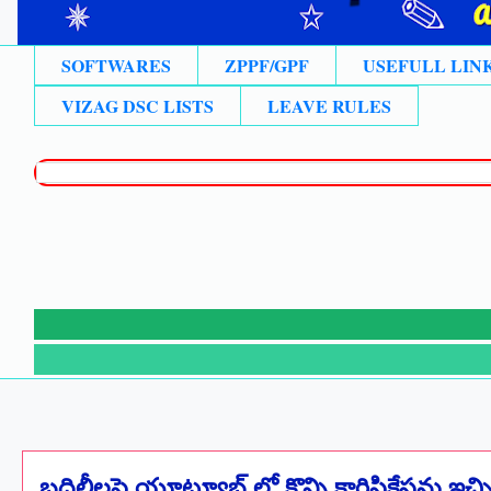
SOFTWARES
ZPPF/GPF
USEFULL LIN
VIZAG DSC LISTS
LEAVE RULES
బదిలీలపై యూట్యూబ్ లో కొన్ని క్లారిఫికేషన్లు ఇచ్