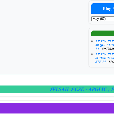
Blog 
AP TET PA
30 QUESTIO
14
- 8/6/202
AP TET PA
SCIENCE 3
STE 14
- 8/6
⚡FLSAH ⚡ CSE
; APGLIC
; E-HA