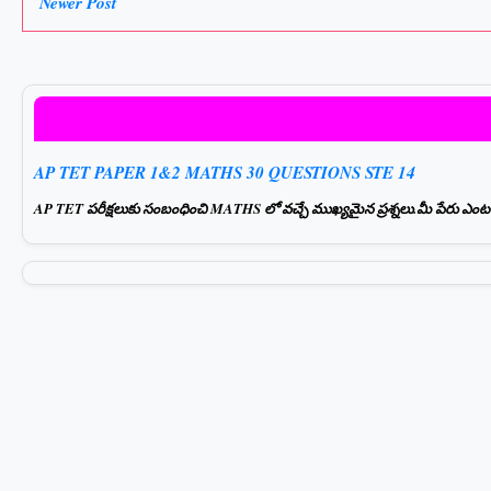
Newer Post
AP TET PAPER 1&2 MATHS 30 QUESTIONS STE 14
AP TET పరీక్షలుకు సంబంధించి MATHS లో వచ్చే ముఖ్యమైన ప్రశ్నలు.మీ పేరు ఎంటర్ చ