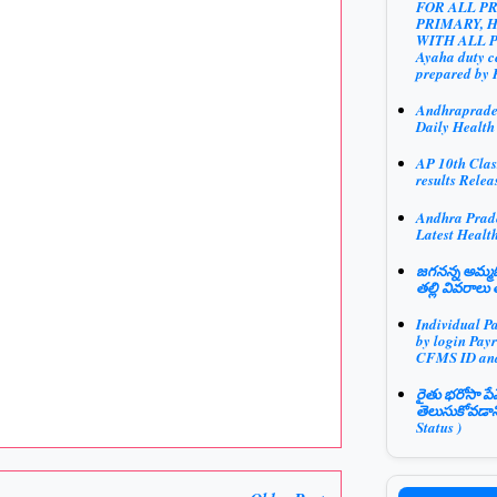
FOR ALL P
PRIMARY, 
WITH ALL 
Ayaha duty ce
prepared by 
Andhraprad
Daily Health
AP 10th Clas
results Relea
Andhra Prad
Latest Health
జగనన్న అమ్మఓ
తల్లి వివరాలు 
Individual P
by login Payr
CFMS ID an
రైతు భరోసా పే
తెలుసుకోవడాన
Status )