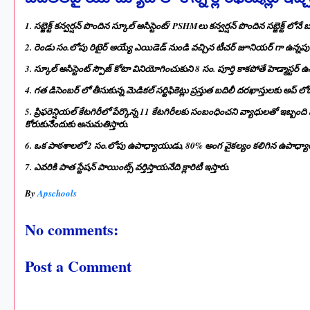
1. సబ్జెక్ట్ కన్వర్షన్ పొందిన స్కూల్ అసిస్టెంట్/ PSHMలు కన్వర్షన్ పొందిన సబ్జెక్ట్ లో
2. రెండు సం.లోపు రిటైర్ అయ్యే ఎయిడెడ్ నుండి వచ్చిన టీచర్ జూనియర్ గా ఉన్న
3. స్కూల్ అసిస్టెంట్ స్పౌజ్ కోటా వినియోగించుకుని 8 సం. పూర్తి కాకపోతే హెడ్మాస్టర్
4. గత డిసెంబర్ లో తీసుకున్న మెడికల్ సర్టిఫికెట్లు ప్రస్తుత బదిలీ దరఖాస్తులకు అప్ ల
5. ప్రిఫరెన్షియల్ కేటగిరీలో పేర్కొన్న 11 కేటగిరీలకు సంబంధించని వ్యాధులతో ఇబ్బంది
కోరుకునేిందుకు అనుమతిస్తారు.
6. ఒక పాఠశాలలో 2 సం.లోపు ఉపాధ్యాయుడు, 80% అంగ వైకల్యం కలిగిన ఉపాధ్యాయ
7. ఎవరికి పాత స్టేషన్ పాయింట్స్ వర్తిస్తాయనేది క్లారిటీ ఇస్తారు.
By
Apschools
No comments:
Post a Comment