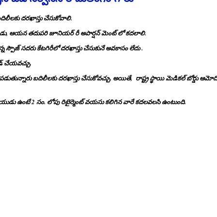
నే బదిలీలకు దరఖాస్తు చేసుకోవాలి.
పుడు, ఆయన తదుపరి జూనియర్ రీ అపార్షన్ మెంట్ లో కదలాలి.
 ఉన్న స్పౌజ్ సదరు కేటగిరీలో దరఖాస్తు చేసుకునే అవకాసం లేదు .
ోడ్ చేయవచ్చు.
 పడుతున్నారు బదిలీలకు దరఖాస్తు చేసుకోవచ్చు. అయితే, రాష్ట్ర స్థాయి మెడికల్ బోర్డు ఆమోదిం
ుడు ఉంటే 2 సం. లోపు రిటైర్మెంట్ వయసు కలిగిన వారే కదలవలసి ఉంటుంది.