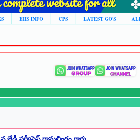
KS
EHS INFO
CPS
LATEST GO'S
AL
చిన జేడీ సర్వీసెస్ రామలింగం గారు