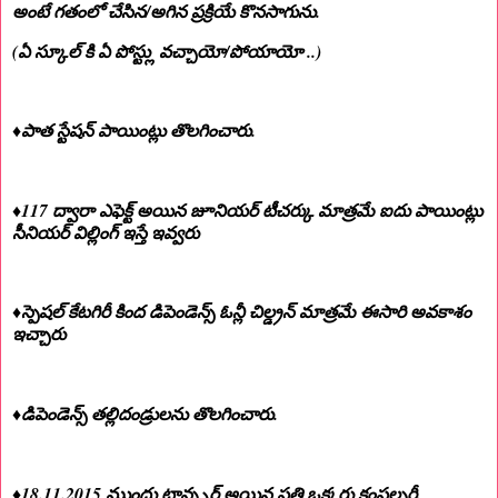
అంటే గతంలో చేసిన/అగిన ప్రక్రియే కొనసాగును.
(ఏ స్కూల్ కి ఏ పోస్ట్లు వచ్చాయో/పోయాయో ..)
♦️పాత స్టేషన్ పాయింట్లు తొలగించారు.
♦️117 ద్వారా ఎఫెక్ట్ అయిన జూనియర్ టీచర్కు మాత్రమే ఐదు పాయింట్లు
సీనియర్ విల్లింగ్ ఇస్తే ఇవ్వరు
♦️స్పెషల్ కేటగిరీ కింద డిపెండెన్స్ ఓన్లీ చిల్డ్రన్ మాత్రమే ఈసారి అవకాశం
ఇచ్చారు
♦️డిపెండెన్స్ తల్లిదండ్రులను తొలగించారు.
♦️18.11.2015 ముందు ట్రాన్స్ఫర్ అయిన ప్రతి ఒక్కరు కంపల్సరీ.