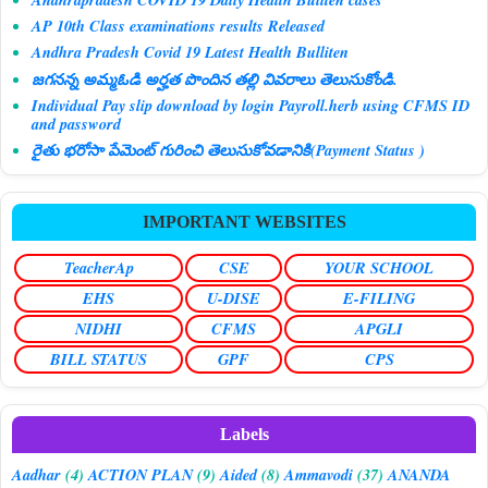
AP 10th Class examinations results Released
Andhra Pradesh Covid 19 Latest Health Bulliten
జగనన్న అమ్మఓడి అర్హత పొందిన తల్లి వివరాలు తెలుసుకోండి.
Individual Pay slip download by login Payroll.herb using CFMS ID
and password
రైతు భరోసా పేమెంట్ గురించి తెలుసుకోవడానికి(Payment Status )
IMPORTANT WEBSITES
TeacherAp
CSE
YOUR SCHOOL
EHS
U-DISE
E-FILING
NIDHI
CFMS
APGLI
BILL STATUS
GPF
CPS
Labels
Aadhar
(4)
ACTION PLAN
(9)
Aided
(8)
Ammavodi
(37)
ANANDA