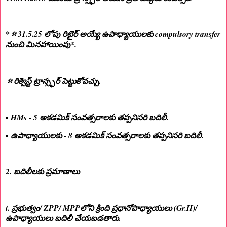
*🔅31.5.25 లోపు రిటైర్ అయ్యే ఉపాధ్యాయులకు compulsory transfer
నుంచి మినహాయింపు*.
🔅రిక్వెస్ట్ ట్రాన్స్ఫర్ పెట్టుకోవచ్చు.
▪️ HMs - 5 అకడమిక్ సంవత్సరాలకు తప్పనిసరి బదిలీ.
▪️ ఉపాధ్యాయులకు - 8 అకడమిక్ సంవత్సరాలకు తప్పనిసరి బదిలీ.
2. బదిలీలకు ప్రమాణాలు
i. ప్రభుత్వం/ ZPP/ MPPలోని క్రింది ప్రధానోపాధ్యాయులు (Gr.II)/
ఉపాధ్యాయులు బదిలీ చేయబడతారు.