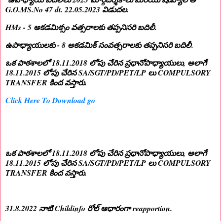
G.O.MS.No 47 dt. 22.05.2023 విడుదల.
HMs - 5 అకడమిక్సం వత్సరాలకు తప్పనిసరి బదిలీ.
ఉపాధ్యాయులకు - 8 అకడమిక్ సంవత్సరాలకు తప్పనిసరి బదిలీ.
ఒక పాఠశాలలో 18.11.2018 లోపు చేరిన ప్రధానోపాధ్యాయులు, అలాగే
18.11.2015 లోపు చేరిన SA/SGT/PD/PET/LP లు COMPULSORY
TRANSFER కింద వస్తారు.
Click Here To Download go
ఒక పాఠశాలలో 18.11.2018 లోపు చేరిన ప్రధానోపాధ్యాయులు, అలాగే
18.11.2015 లోపు చేరిన SA/SGT/PD/PET/LP లు COMPULSORY
TRANSFER కింద వస్తారు.
31.8.2022 నాటి Childinfo రోల్ ఆధారంగా reapportion.