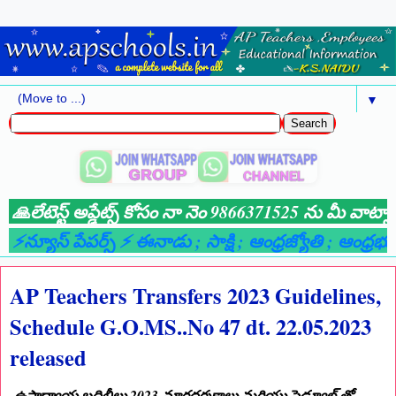
▼
లేటెస్ట్ అప్డేట్స్ కోసం నా నెం 9866371525 ను మీ వాట్సాప్ 
్యూస్ పేపర్స్ ⚡ ఈనాడు
; సాక్షి
; ఆంధ్రజ్యోతి
; ఆంధ్రభూమి
;
AP Teachers Transfers 2023 Guidelines,
Schedule G.O.MS..No 47 dt. 22.05.2023
released
ఉపాధ్యాయ బదిలీలు 2023 మార్గదర్శకాలు మరియు షెడ్యూల్ తో