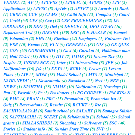
VEDIKA
(2)
AP
(1)
APCFSS
(1)
APGLIC
(6)
APOSS
(14)
APP
(2)
Applications
(5)
APPSC
(8)
ApTels
(2)
APTET
(29)
Awards
(1)
Bank
(1)
CBSE
(6)
CCE
(5)
CFMS
(15)
Child Info
(13)
Complex
(1)
Court
(1)
Covid
(64)
CPS
(6)
Cse
(12)
CSE PROCEEDINGS
(132)
DA
ARREARS
(19)
DDO
(2)
Ded
(6)
DEECET
(6)
DEO VIZAG
(10)
Department Test
(21)
DIKSHA
(159)
DSC
(4)
E-HAZAR
(6)
Eamcet
(9)
Education
(2)
EHS
(15)
Election
(24)
Employees
(1)
Entrance Test
(2)
ESR
(10)
Exams
(12)
FLN
(9)
GENERAL
(81)
GIS
(4)
GK QUIZ
(1)
GO's
(20)
GORUMUDDA
(2)
Govt
(6)
Gurukul
(5)
Habitation plan
(1)
Hall Ticket
(13)
HRA
(1)
IIIT
(7)
IMMS
(51)
Income Tax
(23)
Inspire
(2)
INSURANCE
(1)
Inter
(12)
Intermediate
(5)
JEE
(4)
Job
Notifications
(16)
Jvk
(12)
KEYS
(1)
KGBV
(5)
Leaves
(1)
Lesson
Plans
(5)
LIP
(1)
MDM
(38)
Model School
(2)
MTS
(2)
Municipal
(1)
NADU-NEDU
(22)
Navaratnalu
(4)
Navodaya
(11)
Neet
(1)
NEP
(1)
NEWS
(1)
NISHTHA
(38)
NMMS
(10)
Notification
(1)
Novodaya
(1)
Pan
(3)
Payroll
(2)
Pc
(2)
Pensioners
(3)
PG COURSE
(1)
PM KISAN
(4)
PMC
(4)
PRAN
(1)
PRC
(25)
Promotion
(3)
Promotion list
(2)
Quiz
(5)
Reservations
(2)
Results
(16)
RGUKT
(1)
Rte
(1)
SACHIVALAYAM
(6)
Sainik school
(6)
SALARY
(19)
Samagra Siksha
(5)
SAPTHAGIRI
(1)
SCERT
(24)
Scholarship
(3)
School
(29)
School
grants
(1)
SHALASHIDDI
(2)
Shopping
(1)
Softwares
(5)
SSC
(40)
Stories
(2)
Student info
(20)
Sunday Story Time
(8)
SVP
(3)
TEACHERS
(4)
Technology
(1)
Tis
(9)
TMF
(1)
TRANSFERS
(21)
U