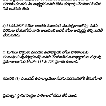
పరిగణించబడరు. సి) అభ్యర్థన బదిలీ కోసం దరఖాస్తు చేయడానికి కనీస
సేవ అవసరం లేదు.
d) 31.05.2025న లేదా అంతకు ముందు (2 సంవత్సరాలలోపు) పదవీ
విరమణ చేయబోయే వారు అటువంటి బదిలీ కోసం అభ్యర్థిస్తే తప్ప బదిలీ
చేయబడరు.
ii. మిగులు పోస్టులు మరియు ఉపాధ్యాయ లోటు పాఠశాలలకు
సంబంధించి పునర్విభజనపై బదిలీ చేయబడిన ఉపాధ్యాయుల గుర్తింపు
ప్రమాణాలు G.O.Ms.No.117 & 128 ప్రకారం ఉండాలి.
గమనిక: (1) ఎయిడెడ్ ఉపాధ్యాయుల సేవను పరిగణనలోకి తీసుకోవాలి
ప్రభుత్వ / స్థానిక సంస్థల పాఠశాలలో చేరిన తేదీ నుండి.