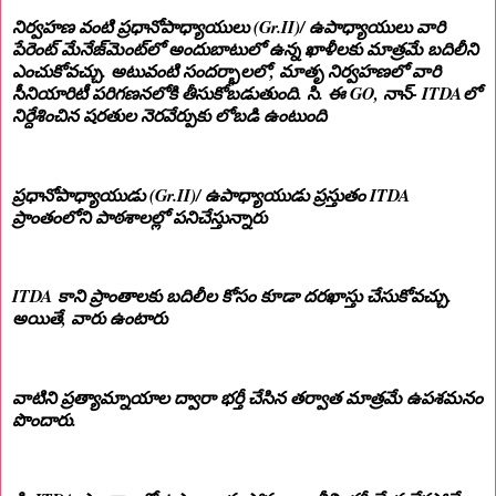
నిర్వహణ వంటి ప్రధానోపాధ్యాయులు (Gr.II)/ ఉపాధ్యాయులు వారి
పేరెంట్ మేనేజ్‌మెంట్‌లో అందుబాటులో ఉన్న ఖాళీలకు మాత్రమే బదిలీని
ఎంచుకోవచ్చు. అటువంటి సందర్భాలలో, మాతృ నిర్వహణలో వారి
సీనియారిటీ పరిగణనలోకి తీసుకోబడుతుంది. సి. ఈ GO, నాన్- ITDAలో
నిర్దేశించిన షరతుల నెరవేర్పుకు లోబడి ఉంటుంది
ప్రధానోపాధ్యాయుడు (Gr.II)/ ఉపాధ్యాయుడు ప్రస్తుతం ITDA
ప్రాంతంలోని పాఠశాలల్లో పనిచేస్తున్నారు
ITDA కాని ప్రాంతాలకు బదిలీల కోసం కూడా దరఖాస్తు చేసుకోవచ్చు.
అయితే, వారు ఉంటారు
వాటిని ప్రత్యామ్నాయాల ద్వారా భర్తీ చేసిన తర్వాత మాత్రమే ఉపశమనం
పొందారు.