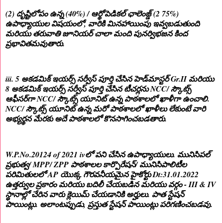
(2) దృష్టిలోపం ఉన్న (40%) / ఆర్థోపెడికల్ ఛాలెంజ్డ్ (2 75%)
ఉపాధ్యాయుల విషయంలో, వారికి మినహాయింపు ఇవ్వబడుతుంది
మరియు తరువాతి జూనియర్ చాలా మంది పునర్విభజన కింద
ప్రభావితమవుతారు.
iii. 5 అకడమిక్ ఇయర్స్ సర్వీస్ పూర్తి చేసిన హెడ్‌మాస్టర్ Gr.II మరియు
8 అకడమిక్ ఇయర్స్ సర్వీస్ పూర్తి చేసిన టీచర్లను NCC/ స్కౌట్స్
ఆఫీసర్‌గా NCC/ స్కౌట్స్ యూనిట్ ఉన్న పాఠశాలలో ఖాళీగా ఉంచాలి.
NCC/ స్కౌట్స్ యూనిట్ ఉన్న మరో పాఠశాలలో ఖాళీలు లేకుంటే వారి
అభ్యర్థన మేరకు అదే పాఠశాలలో కొనసాగించబడతారు.
W.P.No.20124 of 2021 ivలో పని చేసిన ఉపాధ్యాయులు. మునిసిపల్
ప్రభుత్వ/ MPP/ ZPP పాఠశాలల కార్పొరేషన్/ మునిసిపాలిటీల
పరిమితులలో AP యొక్క గౌరవనీయమైన హైకోర్టు Dt:31.01.2022
ఉత్తర్వుల ప్రకారం మరియు బదిలీ చేయబడిన మరియు వర్గం - III & IV
స్థానాల్లో చేరిన వారు క్లెయిమ్ చేయడానికి అర్హులు. పాత స్టేషన్
పాయింట్లు. అలాంటప్పుడు, ప్రస్తుత స్టేషన్ పాయింట్లు పరిగణించబడవు.