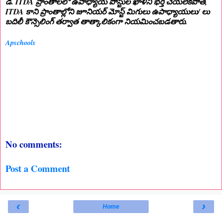
డి. ITDA ప్రాంతాలలో ఉపాధ్యాయ పోస్టుల ఖాళీని భర్తీ చేయలేకపోతే,
ITDA కాని ప్రాంతాల్లోని జూనియర్ మోస్ట్ మిగులు ఉపాధ్యాయులు/ లు
బదిలీ కౌన్సెలింగ్ తర్వాత తాత్కాలికంగా నియమించబడతారు.
Apschools
No comments:
Post a Comment
‹
›
Home