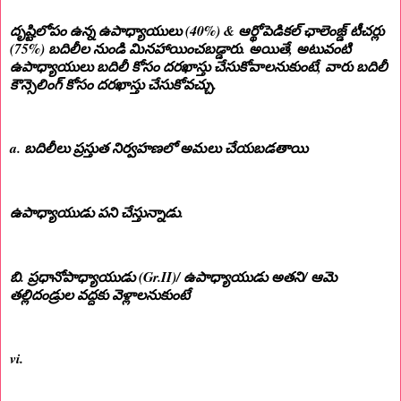
దృష్టిలోపం ఉన్న ఉపాధ్యాయులు (40%) & ఆర్థోపెడికల్ ఛాలెంజ్డ్ టీచర్లు
(75%) బదిలీల నుండి మినహాయించబడ్డారు. అయితే, అటువంటి
ఉపాధ్యాయులు బదిలీ కోసం దరఖాస్తు చేసుకోవాలనుకుంటే, వారు బదిలీ
కౌన్సెలింగ్ కోసం దరఖాస్తు చేసుకోవచ్చు.
a. బదిలీలు ప్రస్తుత నిర్వహణలో అమలు చేయబడతాయి
ఉపాధ్యాయుడు పని చేస్తున్నాడు.
బి. ప్రధానోపాధ్యాయుడు (Gr.II)/ ఉపాధ్యాయుడు అతని/ ఆమె
తల్లిదండ్రుల వద్దకు వెళ్లాలనుకుంటే
vi.