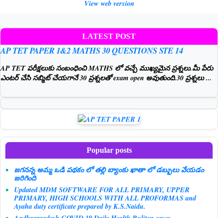
View web version
LATEST POST
AP TET PAPER 1&2 MATHS 30 QUESTIONS STE 14
AP TET పరీక్షలుకు సంబంధించి MATHS లో వచ్చే ముఖ్యమైన ప్రశ్నలు.మీ పేరు
ఎంటర్ చేసి సబ్మిట్ చేయగానే 30 ప్రశ్నలతో exam open అవుతుంది.30 ప్రశ్నలు ...
Popular posts
జగనన్న అమ్మ ఒడి పథకం లో తల్లి బ్యాంకు ఖాతా లో డబ్బులు వేయడం
జరిగింది
Updated MDM SOFTWARE FOR ALL PRIMARY, UPPER
PRIMARY, HIGH SCHOOLS WITH ALL PROFORMAS and
Ayaha duty certificate prepared by K.S.Naidu.
Andhrapradesh COVID 19 Daily Health Buliten cases