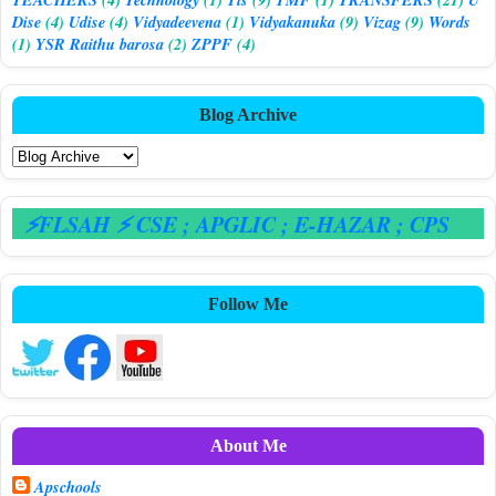
Dise
(4)
Udise
(4)
Vidyadeevena
(1)
Vidyakanuka
(9)
Vizag
(9)
Words
(1)
YSR Raithu barosa
(2)
ZPPF
(4)
Blog Archive
FLSAH ⚡ CSE
; APGLIC
; E-HAZAR
; CPS
Follow Me
About Me
Apschools