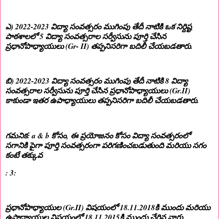
ఎ) 2022-2023 విద్యా సంవత్సరం ముగింపు తేదీ నాటికి ఒక నిర్దిష్ట
పాఠశాలలో 5 విద్యా సంవత్సరాల సర్వీసును పూర్తి చేసిన
ప్రధానోపాధ్యాయులు (Gr- II) తప్పనిసరిగా బదిలీ చేయబడతారు.
బి) 2022-2023 విద్యా సంవత్సరం ముగింపు తేదీ నాటికి 8 విద్యా
సంవత్సరాల సర్వీసును పూర్తి చేసిన ప్రధానోపాధ్యాయులు (Gr.II)
కాకుండా ఇతర ఉపాధ్యాయులు తప్పనిసరిగా బదిలీ చేయబడతారు.
గమనిక: a & b కోసం, ఈ ప్రయోజనం కోసం విద్యా సంవత్సరంలో
సగానికి పైగా పూర్తి సంవత్సరంగా పరిగణించబడుతుంది మరియు సగం
కంటే తక్కువ
: 3:
ప్రధానోపాధ్యాయుల (Gr.II) విషయంలో 18.11.2018కి ముందు మరియు
ఉపాధ్యాయుల విషయంలో 18.11.2015కి ముందు చేరిన వారు