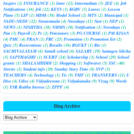
Inspire
(2)
INSURANCE
(1)
Inter
(12)
Intermediate
(5)
JEE
(4)
Job
Notifications
(16)
Jvk
(12)
KEYS
(1)
KGBV
(5)
Leaves
(1)
Lesson
Plans
(5)
LIP
(1)
MDM
(38)
Model School
(2)
MTS
(2)
Municipal
(1)
NADU-NEDU
(22)
Navaratnalu
(4)
Navodaya
(11)
Neet
(1)
NEP
(1)
NEWS
(1)
NISHTHA
(38)
NMMS
(10)
Notification
(1)
Novodaya
(1)
Pan
(3)
Payroll
(2)
Pc
(2)
Pensioners
(3)
PG COURSE
(1)
PM KISAN
(4)
PMC
(4)
PRAN
(1)
PRC
(25)
Promotion
(3)
Promotion list
(2)
Quiz
(5)
Reservations
(2)
Results
(16)
RGUKT
(1)
Rte
(1)
SACHIVALAYAM
(6)
Sainik school
(6)
SALARY
(19)
Samagra Siksha
(5)
SAPTHAGIRI
(1)
SCERT
(24)
Scholarship
(3)
School
(29)
School
grants
(1)
SHALASHIDDI
(2)
Shopping
(1)
Softwares
(5)
SSC
(40)
Stories
(2)
Student info
(20)
Sunday Story Time
(8)
SVP
(3)
TEACHERS
(4)
Technology
(1)
Tis
(9)
TMF
(1)
TRANSFERS
(21)
U
Dise
(4)
Udise
(4)
Vidyadeevena
(1)
Vidyakanuka
(9)
Vizag
(9)
Words
(1)
YSR Raithu barosa
(2)
ZPPF
(4)
Blog Archive