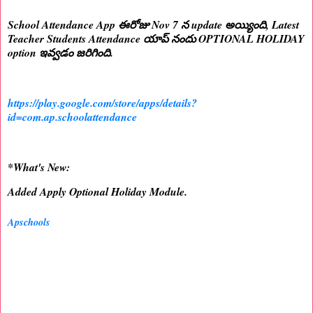
School Attendance App ఈరోజు Nov 7 న update అయ్యింది, Latest
Teacher Students Attendance యాప్ నందు OPTIONAL HOLIDAY
option ఇవ్వడం జరిగింది.
https://play.google.com/store/apps/details?
id=com.ap.schoolattendance
*What's New:
Added Apply Optional Holiday Module.
Apschools