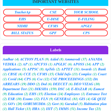
IMPORTANT WEBSITES
TeacherAp
CSE
YOUR SCHOOL
EHS
U-DISE
E-FILING
NIDHI
CFMS
APGLI
BILL STATUS
GPF
CPS
Labels
Aadhar
(4)
ACTION PLAN
(9)
Aided
(8)
Ammavodi
(37)
ANANDA
VEDIKA
(2)
AP
(1)
APCFSS
(1)
APGLIC
(6)
APOSS
(14)
APP
(2)
Applications
(5)
APPSC
(8)
ApTels
(2)
APTET
(31)
Awards
(1)
Bank
(1)
CBSE
(6)
CCE
(5)
CFMS
(15)
Child Info
(13)
Complex
(1)
Court
(1)
Covid
(64)
CPS
(6)
Cse
(12)
CSE PROCEEDINGS
(132)
DA
ARREARS
(19)
DDO
(2)
Ded
(6)
DEECET
(6)
DEO VIZAG
(10)
Department Test
(21)
DIKSHA
(159)
DSC
(4)
E-HAZAR
(6)
Eamcet
(9)
Education
(2)
EHS
(15)
Election
(24)
Employees
(1)
Entrance Test
(2)
ESR
(10)
Exams
(12)
FLN
(9)
GENERAL
(81)
GIS
(4)
GK QUIZ
(1)
GO's
(20)
GORUMUDDA
(2)
Govt
(6)
Gurukul
(5)
Habitation plan
(1)
Hall Ticket
(13)
HRA
(1)
IIIT
(7)
IMMS
(51)
Income Tax
(23)