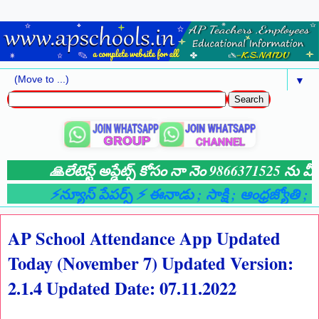
▼
🙏లేటెస్ట్ అప్డేట్స్ కోసం నా నెం 9866371525 ను మీ 
⚡న్యూస్ పేపర్స్ ⚡ ఈనాడు
; సాక్షి
; ఆంధ్రజ్యోతి
; ఆం
AP School Attendance App Updated
Today (November 7) Updated Version:
2.1.4 Updated Date: 07.11.2022