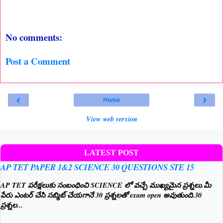
No comments:
Post a Comment
‹
›
Home
View web version
LATEST POST
AP TET PAPER 1&2 SCIENCE 30 QUESTIONS STE 15
AP TET పరీక్షలుకు సంబంధించి SCIENCE లో వచ్చే ముఖ్యమైన ప్రశ్నలు.మీ
పేరు ఎంటర్ చేసి సబ్మిట్ చేయగానే 30 ప్రశ్నలతో exam open అవుతుంది.30
ప్రశ్నల...