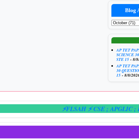
Blog 
AP TET PA
SCIENCE 3
STE 15
- 8/8
AP TET PA
30 QUESTIO
15
- 8/8/202
⚡FLSAH ⚡ CSE
; APGLIC
; E-HA