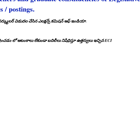
s / postings.
స్తూ సర్క్యులర్ విడుదల చేసిన ఎలక్షన్స్ కమిషన్ ఆఫ్ ఇండియా.
ర్తించడం లో ఆటంకాలు లేకుండా బదిలీలు నిషేధిస్తూ ఉత్తర్వులు ఇచ్చిన ECI