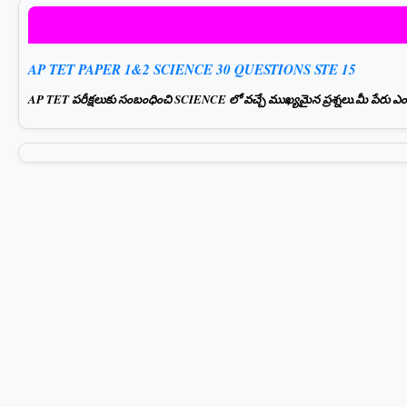
AP TET PAPER 1&2 SCIENCE 30 QUESTIONS STE 15
AP TET పరీక్షలుకు సంబంధించి SCIENCE లో వచ్చే ముఖ్యమైన ప్రశ్నలు.మీ పేరు ఎంటర్