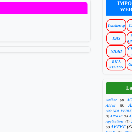
IMPO
WEB
TeacherAp
C
EHS
D
C
NIDHI
BILL
G
STATUS
La
AC
Aadhar
(4)
A
Aided
(8)
ANANDA VEDIK
A
APGLIC
(6)
(1)
Applications
(5)
APTET
(3
(2)