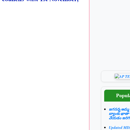
Popul
జగనన్న అమ్మ 
బ్యాంకు ఖాతా
వేయడం జరిగి
Updated M