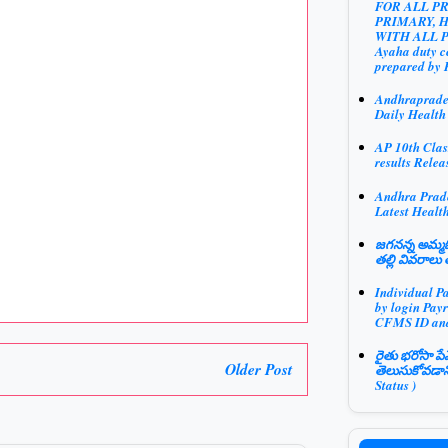
FOR ALL P
PRIMARY, 
WITH ALL 
Ayaha duty ce
prepared by 
Andhraprad
Daily Health
AP 10th Clas
results Relea
Andhra Prad
Latest Health
జగనన్న అమ్మఓ
తల్లి వివరాలు 
Individual P
by login Payr
CFMS ID an
రైతు భరోసా పే
Older Post
తెలుసుకోవడాన
Status )