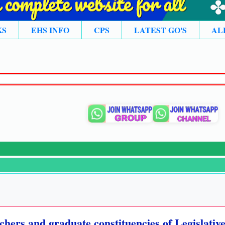
KS
EHS INFO
CPS
LATEST GO'S
AL
achers and graduate constituencies of Legislativ