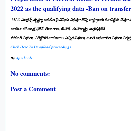
2022 as the qualifying data -Ban on transfer
MLC ఎలక్షన్స్ దృష్ట్యా బదిలీల పై నిషేదం విధిస్తూ కొన్ని రాష్ట్రాలకు దిశానిర్దేశం చే
జాబితా లో ఆంధ్ర ప్రదేశ్, తెలంగాణ, బీహార్, మహారాష్ట్ర, ఉత్తరప్రదేశ్.
పోలింగ్ విధులు, ఎలెక్టోరల్ జాబితాలు. ఎన్నిక విధులు, బూత్ అధికారుల విధులు నిర్వ
Click Here To Download proceedings
By
Apschools
No comments:
Post a Comment