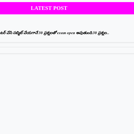
LATEST POST
 చేసి సబ్మిట్ చేయగానే 30 ప్రశ్నలతో exam open అవుతుంది.30 ప్రశ్నల...