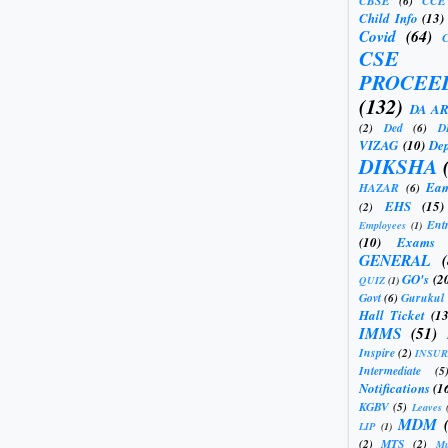
CBSE
(6)
CCE
Child Info
(13)
Covid
(64)
CSE
PROCEE
(132)
DA A
(2)
Ded
(6)
D
VIZAG
(10)
Dep
DIKSHA
Eam
HAZAR
(6)
EHS
(15)
(2)
Ent
Employees
(1)
(10)
Exams
GENERAL
GO's
(2
QUIZ
(1)
Govt
(6)
Gurukul
Hall Ticket
(13
IMMS
(51)
Inspire
(2)
INSU
Intermediate
(5
Notifications
(1
KGBV
(5)
Leaves
MDM
LIP
(1)
(2)
MTS
(2)
Mu