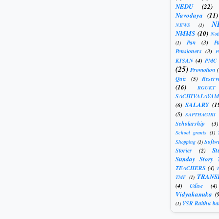
NEDU
(22)
Navodaya
(11)
N
NEWS
(1)
NMMS
(10)
Not
Pan
(3)
Pa
(1)
Pensioners
(3)
KISAN
(4)
PMC
(25)
Promotion
Quiz
(5)
Reserv
(16)
RGUKT
SACHIVALAYAM
SALARY
(1
(6)
(5)
SAPTHAGIRI
Scholarship
(3)
School grants
(1)
Softw
Shopping
(1)
St
Stories
(2)
Sunday Story 
TEACHERS
(4)
T
TRANS
TMF
(1)
(4)
Udise
(4)
Vidyakanuka
(
YSR Raithu ba
(1)