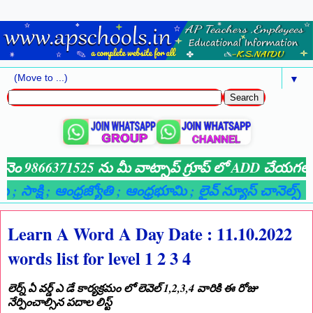
▼
నా నెం 9866371525 ను మీ వాట్సాప్ గ్రూప్ లో ADD చేయగలరు 🙏
; సాక్షి
; ఆంధ్రజ్యోతి
; ఆంధ్రభూమి
; లైవ్ న్యూస్ చానెల్స్
Learn A Word A Day Date : 11.10.2022
words list for level 1 2 3 4
లెర్న్ ఏ వర్డ్ ఎ డే కార్యక్రమం లో లెవెల్ 1,2,3,4 వారికి ఈ రోజు
నేర్పించాల్సిన పదాల లిస్ట్