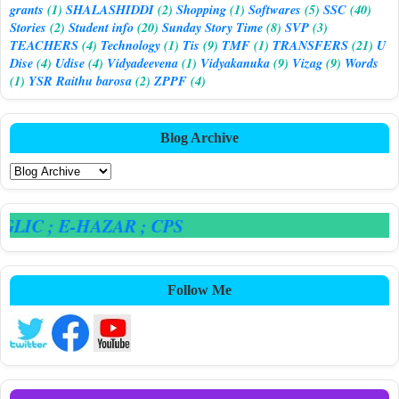
grants
(1)
SHALASHIDDI
(2)
Shopping
(1)
Softwares
(5)
SSC
(40)
Stories
(2)
Student info
(20)
Sunday Story Time
(8)
SVP
(3)
TEACHERS
(4)
Technology
(1)
Tis
(9)
TMF
(1)
TRANSFERS
(21)
U
Dise
(4)
Udise
(4)
Vidyadeevena
(1)
Vidyakanuka
(9)
Vizag
(9)
Words
(1)
YSR Raithu barosa
(2)
ZPPF
(4)
Blog Archive
GLIC
; E-HAZAR
; CPS
Follow Me