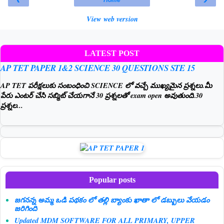
Home
View web version
LATEST POST
AP TET PAPER 1&2 SCIENCE 30 QUESTIONS STE 15
AP TET పరీక్షలుకు సంబంధించి SCIENCE లో వచ్చే ముఖ్యమైన ప్రశ్నలు.మీ
పేరు ఎంటర్ చేసి సబ్మిట్ చేయగానే 30 ప్రశ్నలతో exam open అవుతుంది.30
ప్రశ్నల...
Popular posts
జగనన్న అమ్మ ఒడి పథకం లో తల్లి బ్యాంకు ఖాతా లో డబ్బులు వేయడం
జరిగింది
Updated MDM SOFTWARE FOR ALL PRIMARY, UPPER