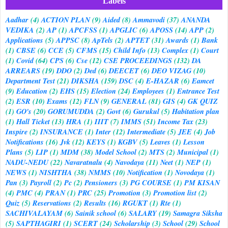
Labels
Aadhar
(4)
ACTION PLAN
(9)
Aided
(8)
Ammavodi
(37)
ANANDA
VEDIKA
(2)
AP
(1)
APCFSS
(1)
APGLIC
(6)
APOSS
(14)
APP
(2)
Applications
(5)
APPSC
(8)
ApTels
(2)
APTET
(31)
Awards
(1)
Bank
(1)
CBSE
(6)
CCE
(5)
CFMS
(15)
Child Info
(13)
Complex
(1)
Court
(1)
Covid
(64)
CPS
(6)
Cse
(12)
CSE PROCEEDINGS
(132)
DA
ARREARS
(19)
DDO
(2)
Ded
(6)
DEECET
(6)
DEO VIZAG
(10)
Department Test
(21)
DIKSHA
(159)
DSC
(4)
E-HAZAR
(6)
Eamcet
(9)
Education
(2)
EHS
(15)
Election
(24)
Employees
(1)
Entrance Test
(2)
ESR
(10)
Exams
(12)
FLN
(9)
GENERAL
(81)
GIS
(4)
GK QUIZ
(1)
GO's
(20)
GORUMUDDA
(2)
Govt
(6)
Gurukul
(5)
Habitation plan
(1)
Hall Ticket
(13)
HRA
(1)
IIIT
(7)
IMMS
(51)
Income Tax
(23)
Inspire
(2)
INSURANCE
(1)
Inter
(12)
Intermediate
(5)
JEE
(4)
Job
Notifications
(16)
Jvk
(12)
KEYS
(1)
KGBV
(5)
Leaves
(1)
Lesson
Plans
(5)
LIP
(1)
MDM
(38)
Model School
(2)
MTS
(2)
Municipal
(1)
NADU-NEDU
(22)
Navaratnalu
(4)
Navodaya
(11)
Neet
(1)
NEP
(1)
NEWS
(1)
NISHTHA
(38)
NMMS
(10)
Notification
(1)
Novodaya
(1)
Pan
(3)
Payroll
(2)
Pc
(2)
Pensioners
(3)
PG COURSE
(1)
PM KISAN
(4)
PMC
(4)
PRAN
(1)
PRC
(25)
Promotion
(3)
Promotion list
(2)
Quiz
(5)
Reservations
(2)
Results
(16)
RGUKT
(1)
Rte
(1)
SACHIVALAYAM
(6)
Sainik school
(6)
SALARY
(19)
Samagra Siksha
(5)
SAPTHAGIRI
(1)
SCERT
(24)
Scholarship
(3)
School
(29)
School