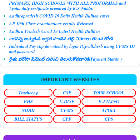
PRIMARY, HIGH SCHOOLS WITH ALL PROFORMAS and
Ayaha duty certificate prepared by K.S.Naidu.
Andhrapradesh COVID 19 Daily Health Buliten cases
AP 10th Class examinations results Released
Andhra Pradesh Covid 19 Latest Health Bulliten
జగనన్న అమ్మఓడి అర్హత పొందిన తల్లి వివరాలు తెలుసుకోండి.
Individual Pay slip download by login Payroll.herb using CFMS ID
and password
రైతు భరోసా పేమెంట్ గురించి తెలుసుకోవడానికి(Payment Status )
IMPORTANT WEBSITES
TeacherAp
CSE
YOUR SCHOOL
EHS
U-DISE
E-FILING
NIDHI
CFMS
APGLI
BILL STATUS
GPF
CPS