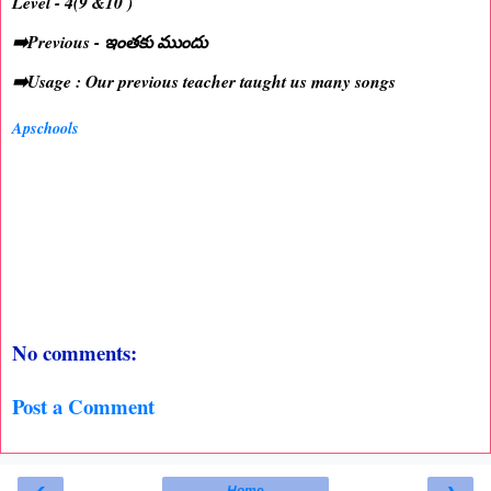
Level - 4(9 &10 )
➡️Previous - ఇంతకు ముందు
➡️Usage : Our previous teacher taught us many songs
Apschools
No comments:
Post a Comment
‹
›