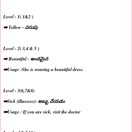
Level : 1( 1&2 )
➡️ Yellow - పసుపు
Level : 2( 3,4 & 5 )
➡️ Beautiful - అందమైన
➡️Usage :She is wearing a beautiful dress.
Level - 3(6,7&8)
➡️Sick (illnesses)- జబ్బు చేయడం
➡️Usage : If you are sick, visit the doctor