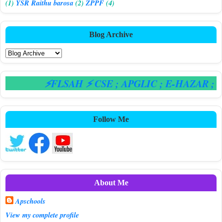
(1)
YSR Raithu barosa
(2)
ZPPF
(4)
Blog Archive
⚡FLSAH ⚡ CSE
; APGLIC
; E-HAZAR
; CP
Follow Me
About Me
Apschools
View my complete profile