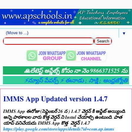
▼
🙏లేటెస్ట్ అప్డేట్స్ కోసం నా నెం 9866371525 ను మ
⚡న్యూస్ పేపర్స్ ⚡ ఈనాడు
; సాక్షి
; ఆంధ్రజ్యోతి
; 
IMMS App Updated version 1.4.7
IMMS App ఈరోజు (సెప్టెంబర్ 26 న ) 1.4.7 వెర్షన్ కి అప్డేట్ అయ్యింది.
అన్ని పాఠశాలల వారు కొత్త వెర్షన్ ని Instal చేయాల్సి ఉంటుంది. పాత
యాప్ పనిచేయదు. IMMS App కొత్త వెర్షన్ 1.4.7
https://play.google.com/store/apps/details?id=com.ap.imms