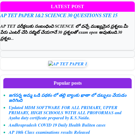
LATEST POST
AP TET PAPER 1&2 SCIENCE 30 QUESTIONS STE 15
AP TET పరీక్షలుకు సంబంధించి SCIENCE లో వచ్చే ముఖ్యమైన ప్రశ్నలు.మీ
పేరు ఎంటర్ చేసి సబ్మిట్ చేయగానే 30 ప్రశ్నలతో exam open అవుతుంది.30
ప్రశ్నల...
Popular posts
జగనన్న అమ్మ ఒడి పథకం లో తల్లి బ్యాంకు ఖాతా లో డబ్బులు వేయడం
జరిగింది
Updated MDM SOFTWARE FOR ALL PRIMARY, UPPER
PRIMARY, HIGH SCHOOLS WITH ALL PROFORMAS and
Ayaha duty certificate prepared by K.S.Naidu.
Andhrapradesh COVID 19 Daily Health Buliten cases
AP 10th Class examinations results Released