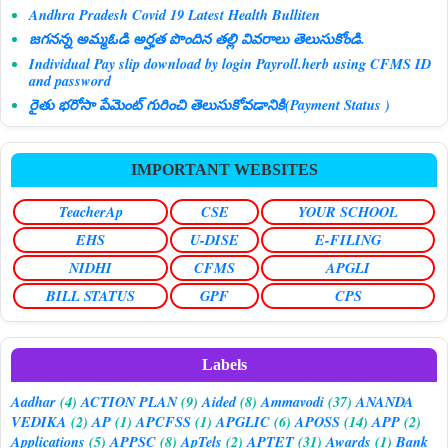
Andhra Pradesh Covid 19 Latest Health Bulliten
జగనన్న అమ్మఓడి అర్హత పొందిన తల్లి వివరాలు తెలుసుకోండి.
Individual Pay slip download by login Payroll.herb using CFMS ID
and password
రైతు భరోసా పేమెంట్ గురించి తెలుసుకోవడానికి(Payment Status )
IMPORTANT WEBSITES
TeacherAp
CSE
YOUR SCHOOL
EHS
U-DISE
E-FILING
NIDHI
CFMS
APGLI
BILL STATUS
GPF
CPS
Labels
Aadhar
(4)
ACTION PLAN
(9)
Aided
(8)
Ammavodi
(37)
ANANDA
VEDIKA
(2)
AP
(1)
APCFSS
(1)
APGLIC
(6)
APOSS
(14)
APP
(2)
Applications
(5)
APPSC
(8)
ApTels
(2)
APTET
(31)
Awards
(1)
Bank