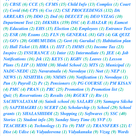
(1)
CBSE
(6)
CCE
(5)
CFMS
(15)
Child Info
(13)
Complex
(1)
Court
(1)
Covid
(64)
CPS
(6)
Cse
(12)
CSE PROCEEDINGS
(132)
DA
ARREARS
(19)
DDO
(2)
Ded
(6)
DEECET
(6)
DEO VIZAG
(10)
Department Test
(21)
DIKSHA
(159)
DSC
(4)
E-HAZAR
(6)
Eamcet
(9)
Education
(2)
EHS
(15)
Election
(24)
Employees
(1)
Entrance Test
(2)
ESR
(10)
Exams
(12)
FLN
(9)
GENERAL
(81)
GIS
(4)
GK QUIZ
(1)
GO's
(20)
GORUMUDDA
(2)
Govt
(6)
Gurukul
(5)
Habitation plan
(1)
Hall Ticket
(13)
HRA
(1)
IIIT
(7)
IMMS
(51)
Income Tax
(23)
Inspire
(2)
INSURANCE
(1)
Inter
(12)
Intermediate
(5)
JEE
(4)
Job
Notifications
(16)
Jvk
(12)
KEYS
(1)
KGBV
(5)
Leaves
(1)
Lesson
Plans
(5)
LIP
(1)
MDM
(38)
Model School
(2)
MTS
(2)
Municipal
(1)
NADU-NEDU
(22)
Navaratnalu
(4)
Navodaya
(11)
Neet
(1)
NEP
(1)
NEWS
(1)
NISHTHA
(38)
NMMS
(10)
Notification
(1)
Novodaya
(1)
Pan
(3)
Payroll
(2)
Pc
(2)
Pensioners
(3)
PG COURSE
(1)
PM KISAN
(4)
PMC
(4)
PRAN
(1)
PRC
(25)
Promotion
(3)
Promotion list
(2)
Quiz
(5)
Reservations
(2)
Results
(16)
RGUKT
(1)
Rte
(1)
SACHIVALAYAM
(6)
Sainik school
(6)
SALARY
(19)
Samagra Siksha
(5)
SAPTHAGIRI
(1)
SCERT
(24)
Scholarship
(3)
School
(29)
School
grants
(1)
SHALASHIDDI
(2)
Shopping
(1)
Softwares
(5)
SSC
(40)
Stories
(2)
Student info
(20)
Sunday Story Time
(8)
SVP
(3)
TEACHERS
(4)
Technology
(1)
Tis
(9)
TMF
(1)
TRANSFERS
(21)
U
Dise
(4)
Udise
(4)
Vidyadeevena
(1)
Vidyakanuka
(9)
Vizag
(9)
Words