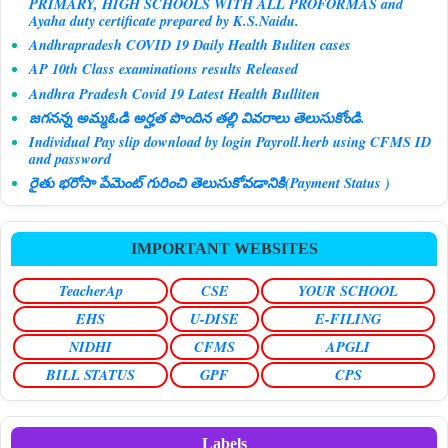
PRIMARY, HIGH SCHOOLS WITH ALL PROFORMAS and
Ayaha duty certificate prepared by K.S.Naidu.
Andhrapradesh COVID 19 Daily Health Buliten cases
AP 10th Class examinations results Released
Andhra Pradesh Covid 19 Latest Health Bulliten
జగనన్న అమ్మఓడి అర్హత పొందిన తల్లి వివరాలు తెలుసుకోండి.
Individual Pay slip download by login Payroll.herb using CFMS ID
and password
రైతు భరోసా పేమెంట్ గురించి తెలుసుకోవడానికి(Payment Status )
IMPORTANT WEBSITES
TeacherAp
CSE
YOUR SCHOOL
EHS
U-DISE
E-FILING
NIDHI
CFMS
APGLI
BILL STATUS
GPF
CPS
Labels