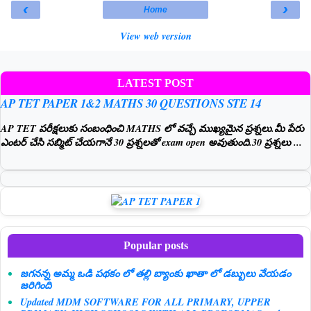
‹
›
Home
View web version
LATEST POST
AP TET PAPER 1&2 MATHS 30 QUESTIONS STE 14
AP TET పరీక్షలుకు సంబంధించి MATHS లో వచ్చే ముఖ్యమైన ప్రశ్నలు.మీ పేరు
ఎంటర్ చేసి సబ్మిట్ చేయగానే 30 ప్రశ్నలతో exam open అవుతుంది.30 ప్రశ్నలు ...
Popular posts
జగనన్న అమ్మ ఒడి పథకం లో తల్లి బ్యాంకు ఖాతా లో డబ్బులు వేయడం
జరిగింది
Updated MDM SOFTWARE FOR ALL PRIMARY, UPPER