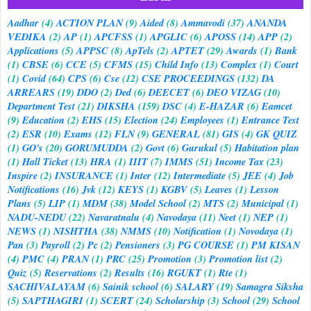
Aadhar
(4)
ACTION PLAN
(9)
Aided
(8)
Ammavodi
(37)
ANANDA
VEDIKA
(2)
AP
(1)
APCFSS
(1)
APGLIC
(6)
APOSS
(14)
APP
(2)
Applications
(5)
APPSC
(8)
ApTels
(2)
APTET
(29)
Awards
(1)
Bank
(1)
CBSE
(6)
CCE
(5)
CFMS
(15)
Child Info
(13)
Complex
(1)
Court
(1)
Covid
(64)
CPS
(6)
Cse
(12)
CSE PROCEEDINGS
(132)
DA
ARREARS
(19)
DDO
(2)
Ded
(6)
DEECET
(6)
DEO VIZAG
(10)
Department Test
(21)
DIKSHA
(159)
DSC
(4)
E-HAZAR
(6)
Eamcet
(9)
Education
(2)
EHS
(15)
Election
(24)
Employees
(1)
Entrance Test
(2)
ESR
(10)
Exams
(12)
FLN
(9)
GENERAL
(81)
GIS
(4)
GK QUIZ
(1)
GO's
(20)
GORUMUDDA
(2)
Govt
(6)
Gurukul
(5)
Habitation plan
(1)
Hall Ticket
(13)
HRA
(1)
IIIT
(7)
IMMS
(51)
Income Tax
(23)
Inspire
(2)
INSURANCE
(1)
Inter
(12)
Intermediate
(5)
JEE
(4)
Job
Notifications
(16)
Jvk
(12)
KEYS
(1)
KGBV
(5)
Leaves
(1)
Lesson
Plans
(5)
LIP
(1)
MDM
(38)
Model School
(2)
MTS
(2)
Municipal
(1)
NADU-NEDU
(22)
Navaratnalu
(4)
Navodaya
(11)
Neet
(1)
NEP
(1)
NEWS
(1)
NISHTHA
(38)
NMMS
(10)
Notification
(1)
Novodaya
(1)
Pan
(3)
Payroll
(2)
Pc
(2)
Pensioners
(3)
PG COURSE
(1)
PM KISAN
(4)
PMC
(4)
PRAN
(1)
PRC
(25)
Promotion
(3)
Promotion list
(2)
Quiz
(5)
Reservations
(2)
Results
(16)
RGUKT
(1)
Rte
(1)
SACHIVALAYAM
(6)
Sainik school
(6)
SALARY
(19)
Samagra Siksha
(5)
SAPTHAGIRI
(1)
SCERT
(24)
Scholarship
(3)
School
(29)
School