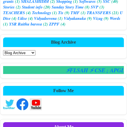
grants
(1)
SHALASHIDDI
(2)
Shopping
(1)
Softwares
(5)
SSC
(40)
Stories
(2)
Student info
(20)
Sunday Story Time
(8)
SVP
(3)
TEACHERS
(4)
Technology
(1)
Tis
(9)
TMF
(1)
TRANSFERS
(21)
U
Dise
(4)
Udise
(4)
Vidyadeevena
(1)
Vidyakanuka
(9)
Vizag
(9)
Words
(1)
YSR Raithu barosa
(2)
ZPPF
(4)
Blog Archive
⚡FLSAH ⚡ CSE
; APGLI
Follow Me
About Me