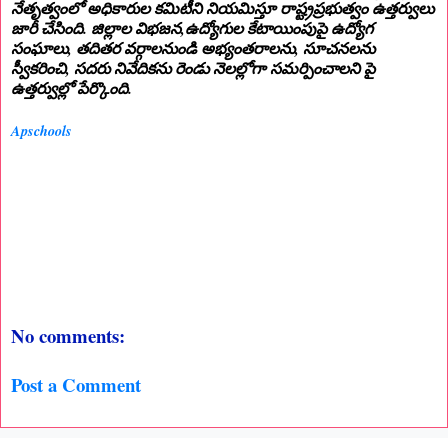
నేతృత్వంలో అధికారుల కమిటీని నియమిస్తూ రాష్ట్రప్రభుత్వం ఉత్తర్వులు
జారీ చేసింది. జిల్లాల విభజన,ఉద్యోగుల కేటాయింపుపై ఉద్యోగ
సంఘాలు, తదితర వర్గాలనుండి అభ్యంతరాలను, సూచనలను
స్వీకరించి, సదరు నివేదికను రెండు నెలల్లోగా సమర్పించాలని పై
ఉత్తర్వుల్లో పేర్కొంది.
Apschools
No comments:
Post a Comment