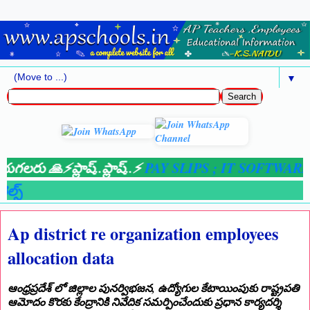
▼
గలరు 🙏⚡ప్లాష్..ప్లాష్..⚡
PAY SLIPS ;
IT SOFTWARE 2
్స్
Ap district re organization employees
allocation data
ఆంధ్రప్రదేశ్ లో జిల్లాల పునర్విభజన, ఉద్యోగుల కేటాయింపుకు రాష్ట్రపతి
ఆమోదం కొరకు కేంద్రానికి నివేదిక సమర్పించేందుకు ప్రధాన కార్యదర్శి