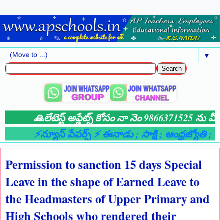
▼
🙏లేటెస్ట్ అప్డేట్స్ కోసం నా నెం 9866371525 ను మీ 
⚡న్యూస్ పేపర్స్ ⚡ ఈనాడు
; సాక్షి
; ఆంధ్రజ్యోతి
; ఆం
Permission to sanction 15 days Special
Leave in the shape of Earned Leave to
the Headmasters of Upper Primary and
High Schools who rendered their