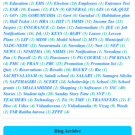
(9)
Education
(2)
EHS
(15)
Election
(24)
Employees
(1)
Entrance Test
(2)
ESR
(10)
Exams
(12)
FLN
(9)
GENERAL
(81)
GIS
(4)
GK QUIZ
(1)
GO's
(20)
GORUMUDDA
(2)
Govt
(6)
Gurukul
(5)
Habitation plan
(1)
Hall Ticket
(13)
HRA
(1)
IIIT
(7)
IMMS
(51)
Income Tax
(23)
Inspire
(2)
INSURANCE
(1)
Inter
(12)
Intermediate
(5)
JEE
(4)
Job
Notifications
(16)
Jvk
(12)
KEYS
(1)
KGBV
(5)
Leaves
(1)
Lesson
Plans
(5)
LIP
(1)
MDM
(38)
Model School
(2)
MTS
(2)
Municipal
(1)
NADU-NEDU
(22)
Navaratnalu
(4)
Navodaya
(11)
Neet
(1)
NEP
(1)
NEWS
(1)
NISHTHA
(38)
NMMS
(10)
Notification
(1)
Novodaya
(1)
Pan
(3)
Payroll
(2)
Pc
(2)
Pensioners
(3)
PG COURSE
(1)
PM KISAN
(4)
PMC
(4)
PRAN
(1)
PRC
(25)
Promotion
(3)
Promotion list
(2)
Quiz
(5)
Reservations
(2)
Results
(16)
RGUKT
(1)
Rte
(1)
SACHIVALAYAM
(6)
Sainik school
(6)
SALARY
(19)
Samagra Siksha
(5)
SAPTHAGIRI
(1)
SCERT
(24)
Scholarship
(3)
School
(29)
School
grants
(1)
SHALASHIDDI
(2)
Shopping
(1)
Softwares
(5)
SSC
(40)
Stories
(2)
Student info
(20)
Sunday Story Time
(8)
SVP
(3)
TEACHERS
(4)
Technology
(1)
Tis
(9)
TMF
(1)
TRANSFERS
(21)
U
Dise
(4)
Udise
(4)
Vidyadeevena
(1)
Vidyakanuka
(9)
Vizag
(9)
Words
(1)
YSR Raithu barosa
(2)
ZPPF
(4)
Blog Archive