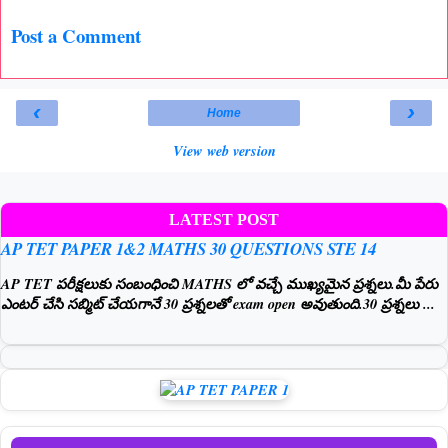
Post a Comment
‹
›
Home
View web version
LATEST POST
AP TET PAPER 1&2 MATHS 30 QUESTIONS STE 14
AP TET పరీక్షలుకు సంబంధించి MATHS లో వచ్చే ముఖ్యమైన ప్రశ్నలు.మీ పేరు
ఎంటర్ చేసి సబ్మిట్ చేయగానే 30 ప్రశ్నలతో exam open అవుతుంది.30 ప్రశ్నలు ...