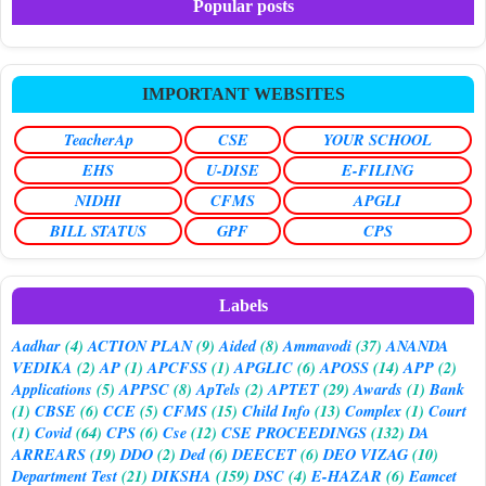
Popular posts
IMPORTANT WEBSITES
TeacherAp
CSE
YOUR SCHOOL
EHS
U-DISE
E-FILING
NIDHI
CFMS
APGLI
BILL STATUS
GPF
CPS
Labels
Aadhar
(4)
ACTION PLAN
(9)
Aided
(8)
Ammavodi
(37)
ANANDA
VEDIKA
(2)
AP
(1)
APCFSS
(1)
APGLIC
(6)
APOSS
(14)
APP
(2)
Applications
(5)
APPSC
(8)
ApTels
(2)
APTET
(29)
Awards
(1)
Bank
(1)
CBSE
(6)
CCE
(5)
CFMS
(15)
Child Info
(13)
Complex
(1)
Court
(1)
Covid
(64)
CPS
(6)
Cse
(12)
CSE PROCEEDINGS
(132)
DA
ARREARS
(19)
DDO
(2)
Ded
(6)
DEECET
(6)
DEO VIZAG
(10)
Department Test
(21)
DIKSHA
(159)
DSC
(4)
E-HAZAR
(6)
Eamcet