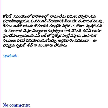
కోవిడ్ సమయంలో పాఠశాలల్లో నాడు-నేడు విధులు నిర్వహించిన
ప్రధానోపాధ్యాయులకు సరెండర్ చేయడానికి వీలు లేని సంపాదిత సెలవు.,
కేవలం ఉపయోగించు కోవడానికి మాత్రమే వీలైన 15 రోజుల స్పెషల్ లీవ్
ను మంజూరు చేస్తూ విద్యాశాఖ ఉత్తర్వులు జారీ చేసింది. దీనిని ఆయా
ప్రధానోపాధ్యాయులకు ఎస్ ఆర్ లో ప్రత్యేక ఎంట్రీ వేస్తారు. సంపాదిత
సెలవులు వలెనే వినియోగించుకోవచ్చు. ఆర్థికభారం పడకుండా... ఈ
విధమైన స్పెషల్ లీవ్ గా మంజూరు చేసినారు.
Apschools
No comments: