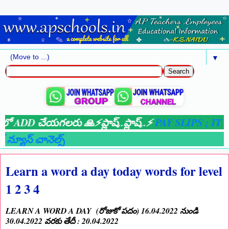
▼
 లో ADD చేయగలరు 🙏⚡ప్లాష్..ప్లాష్..⚡
PAY SLIPS ;
IT SO
న్యూస్ చానెల్స్
Learn a word a day today words for level
1 2 3 4
LEARN A WORD A DAY (రోజుకో పదం) 16.04.2022 నుండి
30.04.2022 వరకు తేదీ : 20.04.2022