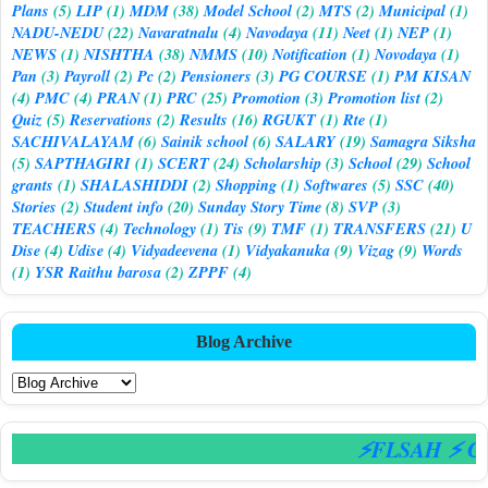
Plans
(5)
LIP
(1)
MDM
(38)
Model School
(2)
MTS
(2)
Municipal
(1)
NADU-NEDU
(22)
Navaratnalu
(4)
Navodaya
(11)
Neet
(1)
NEP
(1)
NEWS
(1)
NISHTHA
(38)
NMMS
(10)
Notification
(1)
Novodaya
(1)
Pan
(3)
Payroll
(2)
Pc
(2)
Pensioners
(3)
PG COURSE
(1)
PM KISAN
(4)
PMC
(4)
PRAN
(1)
PRC
(25)
Promotion
(3)
Promotion list
(2)
Quiz
(5)
Reservations
(2)
Results
(16)
RGUKT
(1)
Rte
(1)
SACHIVALAYAM
(6)
Sainik school
(6)
SALARY
(19)
Samagra Siksha
(5)
SAPTHAGIRI
(1)
SCERT
(24)
Scholarship
(3)
School
(29)
School
grants
(1)
SHALASHIDDI
(2)
Shopping
(1)
Softwares
(5)
SSC
(40)
Stories
(2)
Student info
(20)
Sunday Story Time
(8)
SVP
(3)
TEACHERS
(4)
Technology
(1)
Tis
(9)
TMF
(1)
TRANSFERS
(21)
U
Dise
(4)
Udise
(4)
Vidyadeevena
(1)
Vidyakanuka
(9)
Vizag
(9)
Words
(1)
YSR Raithu barosa
(2)
ZPPF
(4)
Blog Archive
⚡FLSAH ⚡ CS