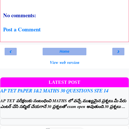
No comments:
Post a Comment
‹
›
Home
View web version
LATEST POST
AP TET PAPER 1&2 MATHS 30 QUESTIONS STE 14
AP TET పరీక్షలుకు సంబంధించి MATHS లో వచ్చే ముఖ్యమైన ప్రశ్నలు.మీ పేరు
ఎంటర్ చేసి సబ్మిట్ చేయగానే 30 ప్రశ్నలతో exam open అవుతుంది.30 ప్రశ్నలు ...