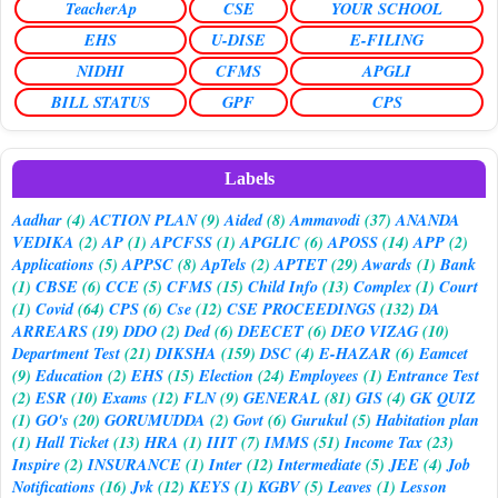
TeacherAp
CSE
YOUR SCHOOL
EHS
U-DISE
E-FILING
NIDHI
CFMS
APGLI
BILL STATUS
GPF
CPS
Labels
Aadhar
(4)
ACTION PLAN
(9)
Aided
(8)
Ammavodi
(37)
ANANDA
VEDIKA
(2)
AP
(1)
APCFSS
(1)
APGLIC
(6)
APOSS
(14)
APP
(2)
Applications
(5)
APPSC
(8)
ApTels
(2)
APTET
(29)
Awards
(1)
Bank
(1)
CBSE
(6)
CCE
(5)
CFMS
(15)
Child Info
(13)
Complex
(1)
Court
(1)
Covid
(64)
CPS
(6)
Cse
(12)
CSE PROCEEDINGS
(132)
DA
ARREARS
(19)
DDO
(2)
Ded
(6)
DEECET
(6)
DEO VIZAG
(10)
Department Test
(21)
DIKSHA
(159)
DSC
(4)
E-HAZAR
(6)
Eamcet
(9)
Education
(2)
EHS
(15)
Election
(24)
Employees
(1)
Entrance Test
(2)
ESR
(10)
Exams
(12)
FLN
(9)
GENERAL
(81)
GIS
(4)
GK QUIZ
(1)
GO's
(20)
GORUMUDDA
(2)
Govt
(6)
Gurukul
(5)
Habitation plan
(1)
Hall Ticket
(13)
HRA
(1)
IIIT
(7)
IMMS
(51)
Income Tax
(23)
Inspire
(2)
INSURANCE
(1)
Inter
(12)
Intermediate
(5)
JEE
(4)
Job
Notifications
(16)
Jvk
(12)
KEYS
(1)
KGBV
(5)
Leaves
(1)
Lesson