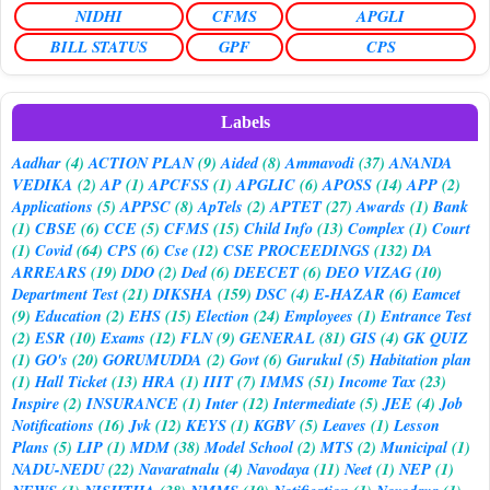
NIDHI
CFMS
APGLI
BILL STATUS
GPF
CPS
Labels
Aadhar
(4)
ACTION PLAN
(9)
Aided
(8)
Ammavodi
(37)
ANANDA
VEDIKA
(2)
AP
(1)
APCFSS
(1)
APGLIC
(6)
APOSS
(14)
APP
(2)
Applications
(5)
APPSC
(8)
ApTels
(2)
APTET
(27)
Awards
(1)
Bank
(1)
CBSE
(6)
CCE
(5)
CFMS
(15)
Child Info
(13)
Complex
(1)
Court
(1)
Covid
(64)
CPS
(6)
Cse
(12)
CSE PROCEEDINGS
(132)
DA
ARREARS
(19)
DDO
(2)
Ded
(6)
DEECET
(6)
DEO VIZAG
(10)
Department Test
(21)
DIKSHA
(159)
DSC
(4)
E-HAZAR
(6)
Eamcet
(9)
Education
(2)
EHS
(15)
Election
(24)
Employees
(1)
Entrance Test
(2)
ESR
(10)
Exams
(12)
FLN
(9)
GENERAL
(81)
GIS
(4)
GK QUIZ
(1)
GO's
(20)
GORUMUDDA
(2)
Govt
(6)
Gurukul
(5)
Habitation plan
(1)
Hall Ticket
(13)
HRA
(1)
IIIT
(7)
IMMS
(51)
Income Tax
(23)
Inspire
(2)
INSURANCE
(1)
Inter
(12)
Intermediate
(5)
JEE
(4)
Job
Notifications
(16)
Jvk
(12)
KEYS
(1)
KGBV
(5)
Leaves
(1)
Lesson
Plans
(5)
LIP
(1)
MDM
(38)
Model School
(2)
MTS
(2)
Municipal
(1)
NADU-NEDU
(22)
Navaratnalu
(4)
Navodaya
(11)
Neet
(1)
NEP
(1)