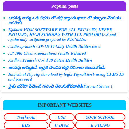
Popular posts
జగనన్న అమ్మ ఒడి పథకం లో తల్లి బ్యాంకు ఖాతా లో డబ్బులు వేయడం
జరిగింది
Updated MDM SOFTWARE FOR ALL PRIMARY, UPPER
PRIMARY, HIGH SCHOOLS WITH ALL PROFORMAS and
Ayaha duty certificate prepared by K.S.Naidu.
Andhrapradesh COVID 19 Daily Health Buliten cases
AP 10th Class examinations results Released
Andhra Pradesh Covid 19 Latest Health Bulliten
జగనన్న అమ్మఓడి అర్హత పొందిన తల్లి వివరాలు తెలుసుకోండి.
Individual Pay slip download by login Payroll.herb using CFMS ID
and password
రైతు భరోసా పేమెంట్ గురించి తెలుసుకోవడానికి(Payment Status )
IMPORTANT WEBSITES
TeacherAp
CSE
YOUR SCHOOL
EHS
U-DISE
E-FILING