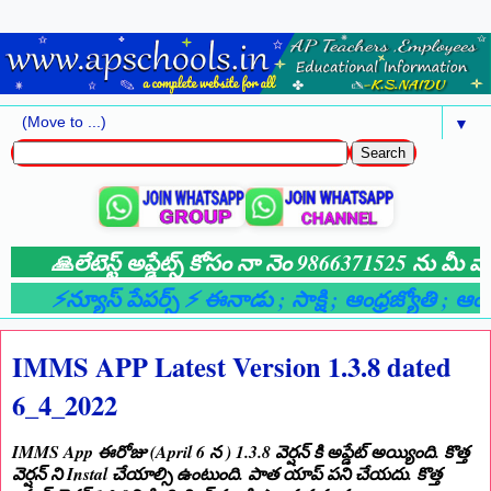
▼
🙏లేటెస్ట్ అప్డేట్స్ కోసం నా నెం 9866371525 ను మీ వాట
⚡న్యూస్ పేపర్స్ ⚡ ఈనాడు
; సాక్షి
; ఆంధ్రజ్యోతి
; ఆంధ్
IMMS APP Latest Version 1.3.8 dated
6_4_2022
IMMS App ఈరోజు (April 6 న ) 1.3.8 వెర్షన్ కి అప్డేట్ అయ్యింది. కొత్త
వెర్షన్ ని Instal చేయాల్సి ఉంటుంది. పాత యాప్ పని చేయదు. కొత్త