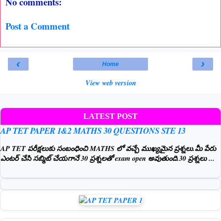
No comments:
Post a Comment
‹
›
Home
View web version
LATEST POST
AP TET PAPER 1&2 MATHS 30 QUESTIONS STE 13
AP TET పరీక్షలుకు సంబంధించి MATHS లో వచ్చే ముఖ్యమైన ప్రశ్నలు.మీ పేరు
ఎంటర్ చేసి సబ్మిట్ చేయగానే 30 ప్రశ్నలతో exam open అవుతుంది.30 ప్రశ్నలు ...