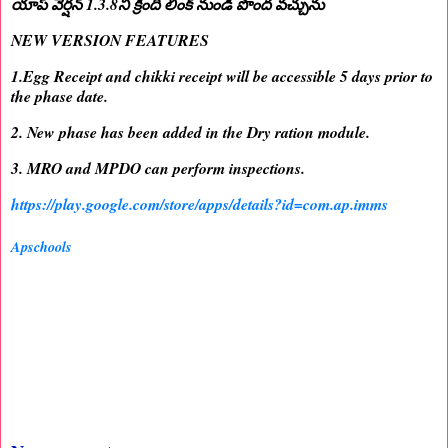
యాప్ వెర్షన్ 1.3.8ని క్రింది లింక్ నుండి పొంద వచ్చును
NEW VERSION FEATURES
1.Egg Receipt and chikki receipt will be accessible 5 days prior to
the phase date.
2. New phase has been added in the Dry ration module.
3. MRO and MPDO can perform inspections.
https://play.google.com/store/apps/details?id=com.ap.imms
Apschools