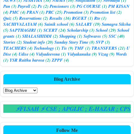
NEWS
(1)
NISHTHA
(38)
NMMS
(10)
Notification
(1)
Novodaya
(1)
Pan
(3)
Payroll
(2)
Pc
(2)
Pensioners
(3)
PG COURSE
(1)
PM KISAN
(4)
PMC
(4)
PRAN
(1)
PRC
(25)
Promotion
(3)
Promotion list
(2)
Quiz
(5)
Reservations
(2)
Results
(16)
RGUKT
(1)
Rte
(1)
SACHIVALAYAM
(6)
Sainik school
(6)
SALARY
(19)
Samagra Siksha
(5)
SAPTHAGIRI
(1)
SCERT
(24)
Scholarship
(3)
School
(29)
School
grants
(1)
SHALASHIDDI
(2)
Shopping
(1)
Softwares
(5)
SSC
(40)
Stories
(2)
Student info
(20)
Sunday Story Time
(8)
SVP
(3)
TEACHERS
(4)
Technology
(1)
Tis
(9)
TMF
(1)
TRANSFERS
(21)
U
Dise
(4)
Udise
(4)
Vidyadeevena
(1)
Vidyakanuka
(9)
Vizag
(9)
Words
(1)
YSR Raithu barosa
(2)
ZPPF
(4)
Blog Archive
⚡FLSAH ⚡ CSE
; APGLIC
; E-HAZAR
; CPS
Follow Me