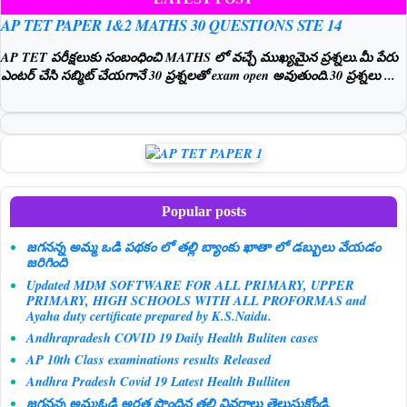
AP TET PAPER 1&2 MATHS 30 QUESTIONS STE 14
AP TET పరీక్షలుకు సంబంధించి MATHS లో వచ్చే ముఖ్యమైన ప్రశ్నలు.మీ పేరు
ఎంటర్ చేసి సబ్మిట్ చేయగానే 30 ప్రశ్నలతో exam open అవుతుంది.30 ప్రశ్నలు ...
Popular posts
జగనన్న అమ్మ ఒడి పథకం లో తల్లి బ్యాంకు ఖాతా లో డబ్బులు వేయడం
జరిగింది
Updated MDM SOFTWARE FOR ALL PRIMARY, UPPER
PRIMARY, HIGH SCHOOLS WITH ALL PROFORMAS and
Ayaha duty certificate prepared by K.S.Naidu.
Andhrapradesh COVID 19 Daily Health Buliten cases
AP 10th Class examinations results Released
Andhra Pradesh Covid 19 Latest Health Bulliten
జగనన్న అమ్మఓడి అర్హత పొందిన తల్లి వివరాలు తెలుసుకోండి.