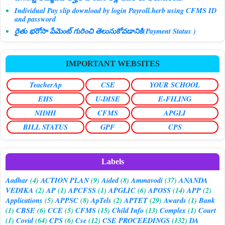
Individual Pay slip download by login Payroll.herb using CFMS ID
and password
రైతు భరోసా పేమెంట్ గురించి తెలుసుకోవడానికి(Payment Status )
IMPORTANT WEBSITES
TeacherAp
CSE
YOUR SCHOOL
EHS
U-DISE
E-FILING
NIDHI
CFMS
APGLI
BILL STATUS
GPF
CPS
Labels
Aadhar
(4)
ACTION PLAN
(9)
Aided
(8)
Ammavodi
(37)
ANANDA
VEDIKA
(2)
AP
(1)
APCFSS
(1)
APGLIC
(6)
APOSS
(14)
APP
(2)
Applications
(5)
APPSC
(8)
ApTels
(2)
APTET
(29)
Awards
(1)
Bank
(1)
CBSE
(6)
CCE
(5)
CFMS
(15)
Child Info
(13)
Complex
(1)
Court
(1)
Covid
(64)
CPS
(6)
Cse
(12)
CSE PROCEEDINGS
(132)
DA