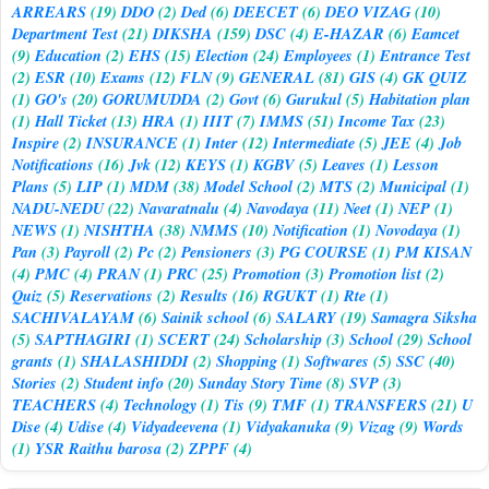
ARREARS
(19)
DDO
(2)
Ded
(6)
DEECET
(6)
DEO VIZAG
(10)
Department Test
(21)
DIKSHA
(159)
DSC
(4)
E-HAZAR
(6)
Eamcet
(9)
Education
(2)
EHS
(15)
Election
(24)
Employees
(1)
Entrance Test
(2)
ESR
(10)
Exams
(12)
FLN
(9)
GENERAL
(81)
GIS
(4)
GK QUIZ
(1)
GO's
(20)
GORUMUDDA
(2)
Govt
(6)
Gurukul
(5)
Habitation plan
(1)
Hall Ticket
(13)
HRA
(1)
IIIT
(7)
IMMS
(51)
Income Tax
(23)
Inspire
(2)
INSURANCE
(1)
Inter
(12)
Intermediate
(5)
JEE
(4)
Job
Notifications
(16)
Jvk
(12)
KEYS
(1)
KGBV
(5)
Leaves
(1)
Lesson
Plans
(5)
LIP
(1)
MDM
(38)
Model School
(2)
MTS
(2)
Municipal
(1)
NADU-NEDU
(22)
Navaratnalu
(4)
Navodaya
(11)
Neet
(1)
NEP
(1)
NEWS
(1)
NISHTHA
(38)
NMMS
(10)
Notification
(1)
Novodaya
(1)
Pan
(3)
Payroll
(2)
Pc
(2)
Pensioners
(3)
PG COURSE
(1)
PM KISAN
(4)
PMC
(4)
PRAN
(1)
PRC
(25)
Promotion
(3)
Promotion list
(2)
Quiz
(5)
Reservations
(2)
Results
(16)
RGUKT
(1)
Rte
(1)
SACHIVALAYAM
(6)
Sainik school
(6)
SALARY
(19)
Samagra Siksha
(5)
SAPTHAGIRI
(1)
SCERT
(24)
Scholarship
(3)
School
(29)
School
grants
(1)
SHALASHIDDI
(2)
Shopping
(1)
Softwares
(5)
SSC
(40)
Stories
(2)
Student info
(20)
Sunday Story Time
(8)
SVP
(3)
TEACHERS
(4)
Technology
(1)
Tis
(9)
TMF
(1)
TRANSFERS
(21)
U
Dise
(4)
Udise
(4)
Vidyadeevena
(1)
Vidyakanuka
(9)
Vizag
(9)
Words
(1)
YSR Raithu barosa
(2)
ZPPF
(4)