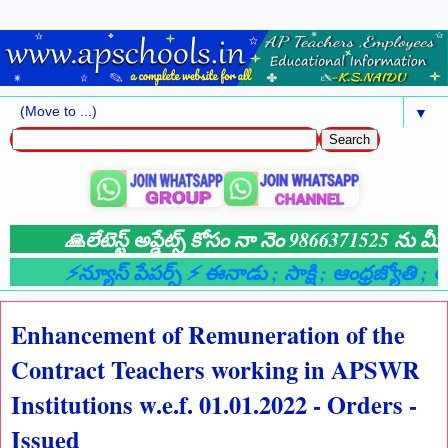
▼
🙏లేటెస్ట్ అప్డేట్స్ కోసం నా నెం 9866371525 ను మీ వ
⚡న్యూస్ పేపర్స్ ⚡ ఈనాడు
; సాక్షి
; ఆంధ్రజ్యోతి
; ఆంధ
Enhancement of Remuneration of the
Contract Teachers working in APSWR
Institutions w.e.f. 01.01.2022 - Orders -
Issued