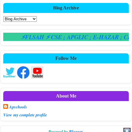
Blog Archive
⚡FLSAH ⚡ CSE
; APGLIC
; E-HAZAR
; CPS
Follow Me
About Me
Apschools
View my complete profile
Powered by
Blogger
.