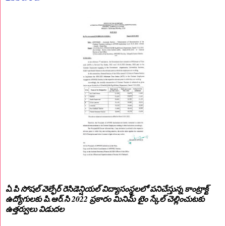
ఏ.పి సోషల్ వెల్ఫేర్ రెసిడెన్షియల్ విద్యాసంస్థలలో పనిచేస్తున్న కాంట్రాక్ట్
ఉద్యోగులకు పి.ఆర్.సి 2022 ప్రకారం మినిమ్ టైం స్కేల్ చెల్లించుటకు
ఉత్తర్వులు విడుదల