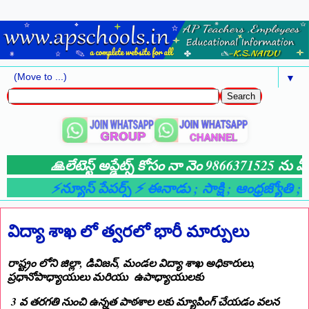
▼
🙏లేటెస్ట్ అప్డేట్స్ కోసం నా నెం 9866371525 ను మీ
⚡న్యూస్ పేపర్స్ ⚡ ఈనాడు
; సాక్షి
; ఆంధ్రజ్యోతి
; ఆ
విద్యా శాఖ లో త్వరలో భారీ మార్పులు
రాష్ట్రం లోని జిల్లా, డివిజన్, మండల విద్యా శాఖ అధికారులు,
ప్రధానోపాధ్యాయులు మరియు ఉపాధ్యాయులకు
3 వ తరగతి నుంచి ఉన్నత పాఠశాల లకు మ్యాపింగ్ చేయడం వలన