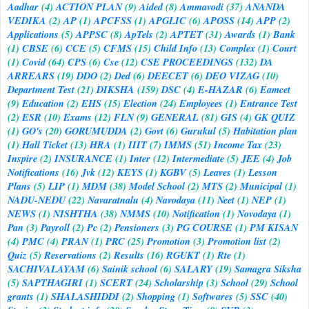
Aadhar
(4)
ACTION PLAN
(9)
Aided
(8)
Ammavodi
(37)
ANANDA
VEDIKA
(2)
AP
(1)
APCFSS
(1)
APGLIC
(6)
APOSS
(14)
APP
(2)
Applications
(5)
APPSC
(8)
ApTels
(2)
APTET
(31)
Awards
(1)
Bank
(1)
CBSE
(6)
CCE
(5)
CFMS
(15)
Child Info
(13)
Complex
(1)
Court
(1)
Covid
(64)
CPS
(6)
Cse
(12)
CSE PROCEEDINGS
(132)
DA
ARREARS
(19)
DDO
(2)
Ded
(6)
DEECET
(6)
DEO VIZAG
(10)
Department Test
(21)
DIKSHA
(159)
DSC
(4)
E-HAZAR
(6)
Eamcet
(9)
Education
(2)
EHS
(15)
Election
(24)
Employees
(1)
Entrance Test
(2)
ESR
(10)
Exams
(12)
FLN
(9)
GENERAL
(81)
GIS
(4)
GK QUIZ
(1)
GO's
(20)
GORUMUDDA
(2)
Govt
(6)
Gurukul
(5)
Habitation plan
(1)
Hall Ticket
(13)
HRA
(1)
IIIT
(7)
IMMS
(51)
Income Tax
(23)
Inspire
(2)
INSURANCE
(1)
Inter
(12)
Intermediate
(5)
JEE
(4)
Job
Notifications
(16)
Jvk
(12)
KEYS
(1)
KGBV
(5)
Leaves
(1)
Lesson
Plans
(5)
LIP
(1)
MDM
(38)
Model School
(2)
MTS
(2)
Municipal
(1)
NADU-NEDU
(22)
Navaratnalu
(4)
Navodaya
(11)
Neet
(1)
NEP
(1)
NEWS
(1)
NISHTHA
(38)
NMMS
(10)
Notification
(1)
Novodaya
(1)
Pan
(3)
Payroll
(2)
Pc
(2)
Pensioners
(3)
PG COURSE
(1)
PM KISAN
(4)
PMC
(4)
PRAN
(1)
PRC
(25)
Promotion
(3)
Promotion list
(2)
Quiz
(5)
Reservations
(2)
Results
(16)
RGUKT
(1)
Rte
(1)
SACHIVALAYAM
(6)
Sainik school
(6)
SALARY
(19)
Samagra Siksha
(5)
SAPTHAGIRI
(1)
SCERT
(24)
Scholarship
(3)
School
(29)
School
grants
(1)
SHALASHIDDI
(2)
Shopping
(1)
Softwares
(5)
SSC
(40)