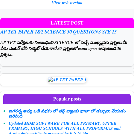
View web version
LATEST POST
AP TET PAPER 1&2 SCIENCE 30 QUESTIONS STE 15
AP TET పరీక్షలుకు సంబంధించి SCIENCE లో వచ్చే ముఖ్యమైన ప్రశ్నలు.మీ
పేరు ఎంటర్ చేసి సబ్మిట్ చేయగానే 30 ప్రశ్నలతో exam open అవుతుంది.30
ప్రశ్నల...
Popular posts
జగనన్న అమ్మ ఒడి పథకం లో తల్లి బ్యాంకు ఖాతా లో డబ్బులు వేయడం
జరిగింది
Updated MDM SOFTWARE FOR ALL PRIMARY, UPPER
PRIMARY, HIGH SCHOOLS WITH ALL PROFORMAS and
Ayaha duty certificate prepared by K.S.Naidu.