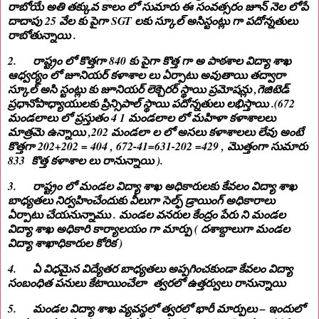
రాబోయే అతి తక్కువ కాలం లో సుమారు ఈ సంవత్సరం జూన్ నెల లోపే
దాదాపు 25 వేల కు పైగా SGT లకు స్కూల్ అసిస్టంట్లు గా పదోన్నతులు
రాబోతున్నాయి .
2. రాష్ట్రం లో కొత్తగా 840 కు పైగా కొత్త గా అ పాఠశాల విద్యా శాఖ
ఆధ్వర్యం లో జూనియర్ కళాశాల లు ఏర్పాటు అవుతాయి తద్వారా
స్కూల్ అసి స్టంట్లు కు జూనియర్ లెక్చెరర్ స్థాయి ప్రమోషన్లు ,గెజిటెడ్
ప్రధానోపాధ్యాయులకు ప్రిన్సిపాల్ స్థాయి పదోన్నతులు లభిస్తాయి .(672
మండలాలు లో ప్రస్తుతం 4 1 మండలాల లో మహిళా కళాశాలలు
మాత్రమె ఉన్నాయి ,202 మండలా ల లో అసలు కళాశాలలు లేవు అంటే
కొత్తగా 202+202 = 404 , 672-41=631-202 =429 , మొత్తంగా సుమారు
833 కొత్త కళాశాల లు రానున్నాయి ).
3. రాష్ట్రం లో మండల విద్యా శాఖ అధికారులకు కేవలం విద్యా శాఖ
బాధ్యతలు నిర్వహించేందుకు వీలుగా సెల్ఫ్ డ్రాయింగ్ అధికారాలు
ఏర్పాటు చేయనున్నాము . మండల వనరుల కేంద్రం పేరు ని మండల
విద్యా శాఖ అధికారి కార్యాలయం గా మార్పు ( దశాబ్దాలుగా మండల
విద్యా శాఖాధికారుల కోరిక )
4. ఏ విధమైన విద్యేతర బాధ్యతలు అప్పగించకుండా కేవలం విద్యా
సంబంధిత పనులు కేటాయించేలా త్వరలో ఉత్తర్వులు రానున్నాయి
5. మండల విద్యా శాఖ వ్యవస్థలో త్వరలో భారీ మార్పులు – ఇందులో