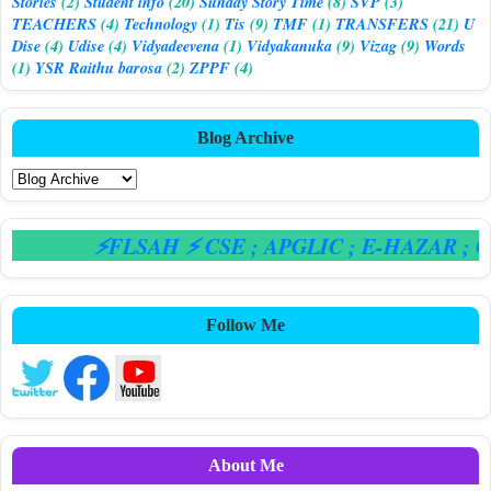
Stories
(2)
Student info
(20)
Sunday Story Time
(8)
SVP
(3)
TEACHERS
(4)
Technology
(1)
Tis
(9)
TMF
(1)
TRANSFERS
(21)
U
Dise
(4)
Udise
(4)
Vidyadeevena
(1)
Vidyakanuka
(9)
Vizag
(9)
Words
(1)
YSR Raithu barosa
(2)
ZPPF
(4)
Blog Archive
⚡FLSAH ⚡ CSE
; APGLIC
; E-HAZAR
; CP
Follow Me
About Me