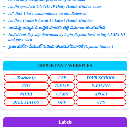
Andhrapradesh COVID 19 Daily Health Buliten cases
AP 10th Class examinations results Released
Andhra Pradesh Covid 19 Latest Health Bulliten
జగనన్న అమ్మఓడి అర్హత పొందిన తల్లి వివరాలు తెలుసుకోండి.
Individual Pay slip download by login Payroll.herb using CFMS ID
and password
రైతు భరోసా పేమెంట్ గురించి తెలుసుకోవడానికి(Payment Status )
IMPORTANT WEBSITES
TeacherAp
CSE
YOUR SCHOOL
EHS
U-DISE
E-FILING
NIDHI
CFMS
APGLI
BILL STATUS
GPF
CPS
Labels