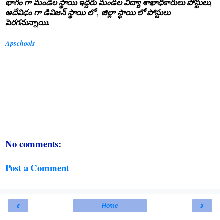
భాగం గా మండల స్థాయి ఇద్దరు మండల విద్యా శాఖాధికారులు పోస్టులు,
అదేవిధం గా డివిజన్ స్థాయి లో , జిల్లా స్థాయి లో పోస్టులు
పెరగనున్నాయి.
Apschools
No comments:
Post a Comment
‹
›
Home