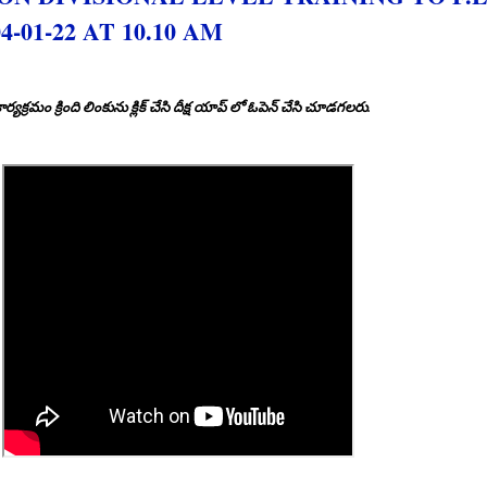
01-22 AT 10.10 AM
యక్రమం క్రింది లింకును క్లిక్ చేసి దీక్ష యాప్ లో ఓపెన్ చేసి చూడగలరు.