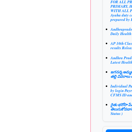
FOR ALL P
PRIMARY, 
WITH ALL 
Ayaha duty ce
prepared by 
Andhraprad
Daily Health
AP 10th Clas
results Relea
Andhra Prad
Latest Health
జగనన్న అమ్మఓ
తల్లి వివరాలు 
Individual P
by login Payr
CFMS ID an
రైతు భరోసా పే
తెలుసుకోవడాన
Status )