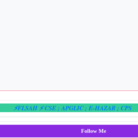
FLSAH ⚡ CSE
; APGLIC
; E-HAZAR
; CPS
Follow Me