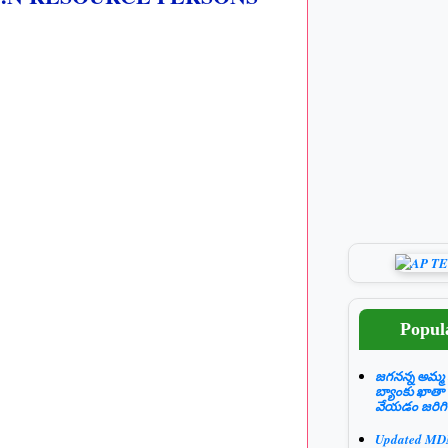
Popul
జగనన్న అమ్మ 
బ్యాంకు ఖాతా
వేయడం జరిగి
Updated M