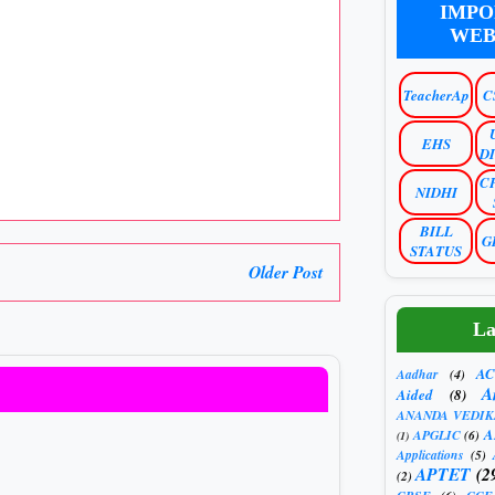
IMPO
WEB
TeacherAp
C
EHS
D
C
NIDHI
BILL
G
STATUS
Older Post
La
AC
Aadhar
(4)
A
Aided
(8)
ANANDA VEDIK
A
APGLIC
(6)
(1)
Applications
(5)
APTET
(2
(2)