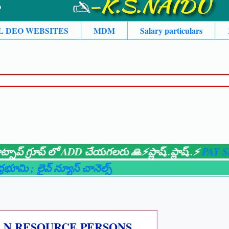
L DEO WEBSITES
MDM
Salary particulars
 గ్రూప్ లో ADD చేయగలరు 🙏⚡ప్లాష్..ప్లాష్..⚡
PAY SLIPS ;
ి
; లైవ్ న్యూస్ చానెల్స్
L.N RESOURCE PERSONS