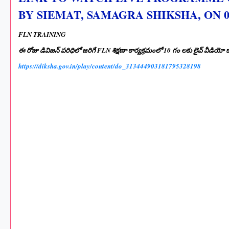
BY SIEMAT, SAMAGRA SHIKSHA, ON 04-
FLN TRAINING
ఈ రోజు డివిజన్ పరిధిలో జరిగే FLN శిక్షణా కార్యక్రమంలో 10 గం లకు లైవ్ వీడియో కార్
https://diksha.gov.in/play/content/do_313444903181795328198