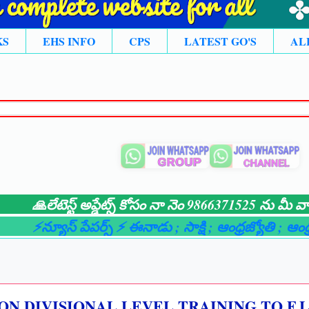
KS
EHS INFO
CPS
LATEST GO'S
AL
లేటెస్ట్ అప్డేట్స్ కోసం నా నెం 9866371525 ను మీ వాట్సాప్
న్యూస్ పేపర్స్ ⚡ ఈనాడు
; సాక్షి
; ఆంధ్రజ్యోతి
; ఆంధ్రభూమ
N DIVISIONAL LEVEL TRAINING TO F.