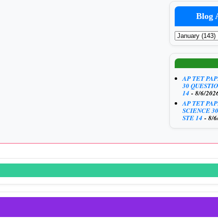
Blog 
AP TET PA
30 QUESTIO
14
- 8/6/202
AP TET PA
SCIENCE 3
STE 14
- 8/6