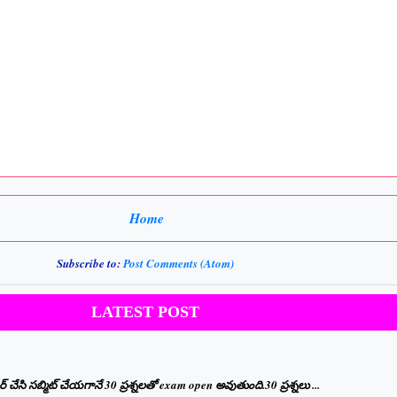
Home
Subscribe to:
Post Comments (Atom)
LATEST POST
ేసి సబ్మిట్ చేయగానే 30 ప్రశ్నలతో exam open అవుతుంది.30 ప్రశ్నలు ...