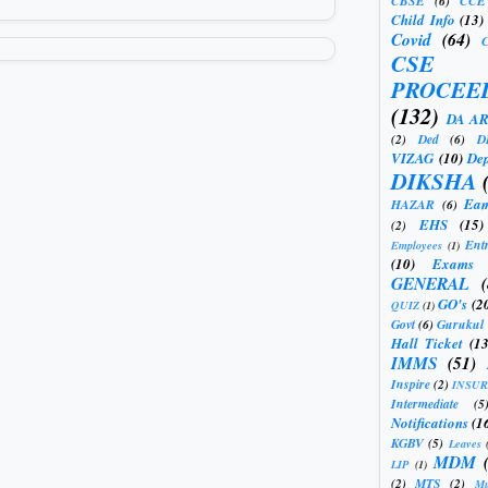
CBSE
(6)
CCE
Child Info
(13)
Covid
(64)
CSE
PROCEE
(132)
DA A
(2)
Ded
(6)
D
VIZAG
(10)
Dep
DIKSHA
Eam
HAZAR
(6)
EHS
(15)
(2)
Ent
Employees
(1)
(10)
Exams
GENERAL
GO's
(2
QUIZ
(1)
Govt
(6)
Gurukul
Hall Ticket
(13
IMMS
(51)
Inspire
(2)
INSU
Intermediate
(5
Notifications
(1
KGBV
(5)
Leaves
MDM
LIP
(1)
(2)
MTS
(2)
Mu