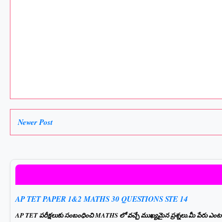
Newer Post
AP TET PAPER 1&2 MATHS 30 QUESTIONS STE 14
AP TET పరీక్షలుకు సంబంధించి MATHS లో వచ్చే ముఖ్యమైన ప్రశ్నలు.మీ పేరు ఎంటర్ చ