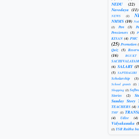
NEDU
(22)
Navodaya
(11)
N
NEWS
(1)
NMMS
(10)
Not
Pan
(3)
Pa
(1)
Pensioners
(3)
KISAN
(4)
PMC
(25)
Promotion
Quiz
(5)
Reserv
(16)
RGUKT
SACHIVALAYAM
SALARY
(1
(6)
(5)
SAPTHAGIRI
Scholarship
(3)
School grants
(1)
Softw
Shopping
(1)
St
Stories
(2)
Sunday Story 
TEACHERS
(4)
T
TRANS
TMF
(1)
(4)
Udise
(4)
Vidyakanuka
(
YSR Raithu ba
(1)