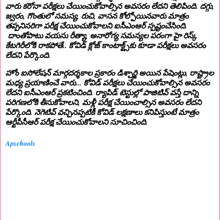
వారు కరోనా పరీక్షలు చేయించుకోవాల్సిన అవసరం లేదని తెలిపింది. దగ్గు,
జ్వరం, గొంతులో సమస్య, రుచి, వాసన కోల్పోయినవారు మాత్రం
తప్పనిసరిగా పరీక్ష చేయించుకోవాలని ఐసీఎంఆర్‌ స్పష్టంచేసింది.
దాంతోపాటు వయసు రీత్యా, అనారోగ్య సమస్యల పరంగా హై రిస్క్‌
కేటగిరీలోకి రాకపోతే.. కోవిడ్ క్లోజ్ కాంటాక్ట్స్‌కు కూడా పరీక్షలు అవసరం
లేదని పేర్కొంది.
హోం ఐసోలేషన్ మార్గదర్శకాల ప్రకారం డిశ్చార్జి అయిన పేషెంట్లు, రాష్ట్రాల
మధ్య ప్రయాణించే వారు... కోవిడ్ పరీక్షలు చేయించుకోవాల్సిన అవసరం
లేదని ఐసీఎంఆర్‌ ప్రకటించింది. ర్యాపిడ్‌ టెస్టుల్లో పాజిటివ్ వస్తే దాన్ని
పరిగణలోకి తీసుకోవాలని, మళ్లీ పరీక్ష చేయించాల్సిన అవసరం లేదని
పేర్కొంది. నెగెటివ్ వచ్చినప్పటికీ కోవిడ్ లక్షణాలు కనిపిస్తుంటే మాత్రం
ఆర్టీపీసీఆర్ పరీక్ష చేయించుకోవాలని సూచించింది.
Apschools