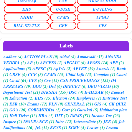
TeacherAp
CSE
YOUR SCHOOL
EHS
U-DISE
E-FILING
NIDHI
CFMS
APGLI
BILL STATUS
GPF
CPS
Labels
Aadhar
(4)
ACTION PLAN
(9)
Aided
(8)
Ammavodi
(37)
ANANDA
VEDIKA
(2)
AP
(1)
APCFSS
(1)
APGLIC
(6)
APOSS
(14)
APP
(2)
Applications
(5)
APPSC
(8)
ApTels
(2)
APTET
(29)
Awards
(1)
Bank
(1)
CBSE
(6)
CCE
(5)
CFMS
(15)
Child Info
(13)
Complex
(1)
Court
(1)
Covid
(64)
CPS
(6)
Cse
(12)
CSE PROCEEDINGS
(132)
DA
ARREARS
(19)
DDO
(2)
Ded
(6)
DEECET
(6)
DEO VIZAG
(10)
Department Test
(21)
DIKSHA
(159)
DSC
(4)
E-HAZAR
(6)
Eamcet
(9)
Education
(2)
EHS
(15)
Election
(24)
Employees
(1)
Entrance Test
(2)
ESR
(10)
Exams
(12)
FLN
(9)
GENERAL
(81)
GIS
(4)
GK QUIZ
(1)
GO's
(20)
GORUMUDDA
(2)
Govt
(6)
Gurukul
(5)
Habitation plan
(1)
Hall Ticket
(13)
HRA
(1)
IIIT
(7)
IMMS
(51)
Income Tax
(23)
Inspire
(2)
INSURANCE
(1)
Inter
(12)
Intermediate
(5)
JEE
(4)
Job
Notifications
(16)
Jvk
(12)
KEYS
(1)
KGBV
(5)
Leaves
(1)
Lesson