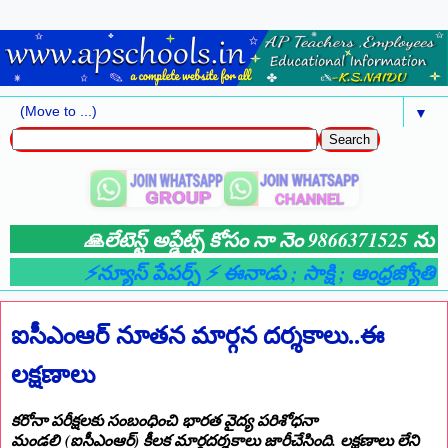
▼
🙏లేటెస్ట్ అప్డేట్స్ కోసం నా నెం 9866371525 ను మ
⚡న్యూస్ పేపర్స్ ⚡ ఈనాడు
; సాక్షి
; ఆంధ్రజ్యోతి
; 
ఐసీఎంఆర్ నూతన మార్గన దర్శకాలు..ఈ
లక్షణాలు
కరోనా పరీక్షలకు సంబంధించి భారత వైద్య పరిశోధనా
మండలి (ఐసీఎంఆర్‌) కీలక మార్గదర్శకాలు జారీచేసింది. లక్షణాలు లేని