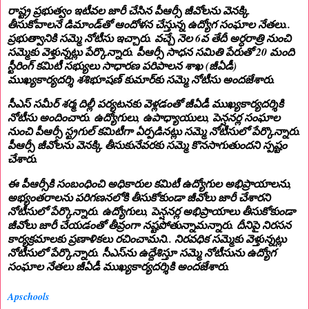
రాష్ట్ర ప్రభుత్వం ఇటీవల జారీ చేసిన పీఆర్సీ జీవోలను వెనక్కి
తీసుకోవాలనే డిమాండ్‌తో ఆందోళన చేస్తున్న ఉద్యోగ సంఘాల నేతలు..
ప్రభుత్వానికి సమ్మె నోటీసు ఇచ్చారు. వచ్చే నెల 6వ తేదీ అర్ధరాత్రి నుంచి
సమ్మెకు వెళ్తున్నట్లు పేర్కొన్నారు. పీఆర్సీ సాధన సమితి పేరుతో 20 మంది
స్టీరింగ్‌ కమిటీ సభ్యులు సాధారణ పరిపాలన శాఖ (జీఏడీ)
ముఖ్యకార్యదర్శి శశిభూషణ్‌ కుమార్‌కు సమ్మె నోటీసు అందజేశారు.
సీఎస్‌ సమీర్‌ శర్మ దిల్లీ పర్యటనకు వెళ్లడంతో జీఏడీ ముఖ్యకార్యదర్శికి
నోటీసు అందించారు. ఉద్యోగులు, ఉపాధ్యాయులు, పెన్షనర్ల సంఘాల
నుంచి పీఆర్సీ స్ట్రగుల్‌ కమిటీగా ఏర్పడినట్లు సమ్మె నోటీసులో పేర్కొన్నారు.
పీఆర్సీ జీవోలను వెనక్కి తీసుకునేవరకు సమ్మె కొనసాగుతుందని స్పష్టం
చేశారు.
ఈ పీఆర్సీకి సంబంధించి అధికారుల కమిటీ ఉద్యోగుల అభిప్రాయాలను,
అభ్యంతరాలను పరిగణనలోకి తీసుకోకుండా జీవోలు జారీ చేశారని
నోటీసులో పేర్కొన్నారు. ఉద్యోగులు, పెన్షనర్ల అభిప్రాయాలు తీసుకోకుండా
జీవోలు జారీ చేయడంతో తీవ్రంగా నష్టపోతున్నామన్నారు. దీనిపై నిరసన
కార్యక్రమాలకు ప్రణాళికలు రచించామని.. నిరవధిక సమ్మెకు వెళ్తున్నట్లు
నోటీసులో పేర్కొన్నారు. సీఎస్‌ను ఉద్దేశిస్తూ సమ్మె నోటీసును ఉద్యోగ
సంఘాల నేతలు జీఏడీ ముఖ్యకార్యదర్శికి అందజేశారు.
Apschools