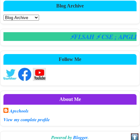
Blog Archive
⚡FLSAH ⚡ CSE
; APGLIC
Follow Me
About Me
Apschools
View my complete profile
Powered by
Blogger
.