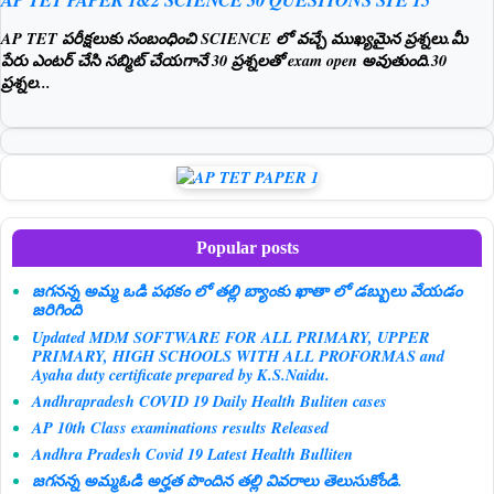
AP TET పరీక్షలుకు సంబంధించి SCIENCE లో వచ్చే ముఖ్యమైన ప్రశ్నలు.మీ
పేరు ఎంటర్ చేసి సబ్మిట్ చేయగానే 30 ప్రశ్నలతో exam open అవుతుంది.30
ప్రశ్నల...
Popular posts
జగనన్న అమ్మ ఒడి పథకం లో తల్లి బ్యాంకు ఖాతా లో డబ్బులు వేయడం
జరిగింది
Updated MDM SOFTWARE FOR ALL PRIMARY, UPPER
PRIMARY, HIGH SCHOOLS WITH ALL PROFORMAS and
Ayaha duty certificate prepared by K.S.Naidu.
Andhrapradesh COVID 19 Daily Health Buliten cases
AP 10th Class examinations results Released
Andhra Pradesh Covid 19 Latest Health Bulliten
జగనన్న అమ్మఓడి అర్హత పొందిన తల్లి వివరాలు తెలుసుకోండి.