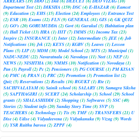
ARREARS
(19)
DDO
(2)
Ded
(6)
DEECET
(6)
DEO VIZAG
(10)
Department Test
(21)
DIKSHA
(159)
DSC
(4)
E-HAZAR
(6)
Eamcet
(9)
Education
(2)
EHS
(15)
Election
(24)
Employees
(1)
Entrance Test
(2)
ESR
(10)
Exams
(12)
FLN
(9)
GENERAL
(81)
GIS
(4)
GK QUIZ
(1)
GO's
(20)
GORUMUDDA
(2)
Govt
(6)
Gurukul
(5)
Habitation plan
(1)
Hall Ticket
(13)
HRA
(1)
IIIT
(7)
IMMS
(51)
Income Tax
(23)
Inspire
(2)
INSURANCE
(1)
Inter
(12)
Intermediate
(5)
JEE
(4)
Job
Notifications
(16)
Jvk
(12)
KEYS
(1)
KGBV
(5)
Leaves
(1)
Lesson
Plans
(5)
LIP
(1)
MDM
(38)
Model School
(2)
MTS
(2)
Municipal
(1)
NADU-NEDU
(22)
Navaratnalu
(4)
Navodaya
(11)
Neet
(1)
NEP
(1)
NEWS
(1)
NISHTHA
(38)
NMMS
(10)
Notification
(1)
Novodaya
(1)
Pan
(3)
Payroll
(2)
Pc
(2)
Pensioners
(3)
PG COURSE
(1)
PM KISAN
(4)
PMC
(4)
PRAN
(1)
PRC
(25)
Promotion
(3)
Promotion list
(2)
Quiz
(5)
Reservations
(2)
Results
(16)
RGUKT
(1)
Rte
(1)
SACHIVALAYAM
(6)
Sainik school
(6)
SALARY
(19)
Samagra Siksha
(5)
SAPTHAGIRI
(1)
SCERT
(24)
Scholarship
(3)
School
(29)
School
grants
(1)
SHALASHIDDI
(2)
Shopping
(1)
Softwares
(5)
SSC
(40)
Stories
(2)
Student info
(20)
Sunday Story Time
(8)
SVP
(3)
TEACHERS
(4)
Technology
(1)
Tis
(9)
TMF
(1)
TRANSFERS
(21)
U
Dise
(4)
Udise
(4)
Vidyadeevena
(1)
Vidyakanuka
(9)
Vizag
(9)
Words
(1)
YSR Raithu barosa
(2)
ZPPF
(4)