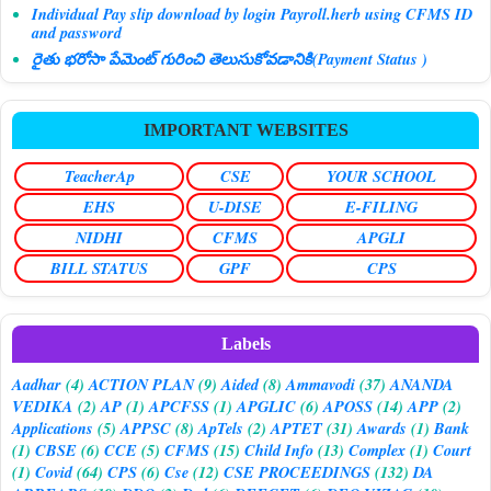
Individual Pay slip download by login Payroll.herb using CFMS ID
and password
రైతు భరోసా పేమెంట్ గురించి తెలుసుకోవడానికి(Payment Status )
IMPORTANT WEBSITES
TeacherAp
CSE
YOUR SCHOOL
EHS
U-DISE
E-FILING
NIDHI
CFMS
APGLI
BILL STATUS
GPF
CPS
Labels
Aadhar
(4)
ACTION PLAN
(9)
Aided
(8)
Ammavodi
(37)
ANANDA
VEDIKA
(2)
AP
(1)
APCFSS
(1)
APGLIC
(6)
APOSS
(14)
APP
(2)
Applications
(5)
APPSC
(8)
ApTels
(2)
APTET
(31)
Awards
(1)
Bank
(1)
CBSE
(6)
CCE
(5)
CFMS
(15)
Child Info
(13)
Complex
(1)
Court
(1)
Covid
(64)
CPS
(6)
Cse
(12)
CSE PROCEEDINGS
(132)
DA