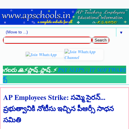
▼
లరు 🙏⚡ప్లాష్..ప్లాష్..⚡
PAY SLIPS ;
IT SOFTWARE 20
⚡
AP Employees Strike: సమ్మె సైరన్...
ప్రభుత్వానికి నోటీసు ఇచ్చిన పీఆర్సీ సాధన
సమితి