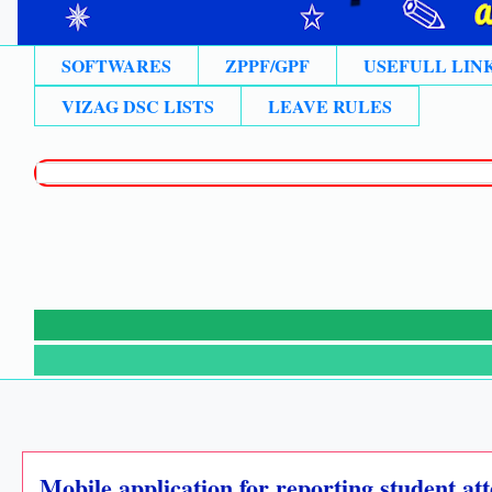
SOFTWARES
ZPPF/GPF
USEFULL LIN
VIZAG DSC LISTS
LEAVE RULES
Mobile application for reporting student a