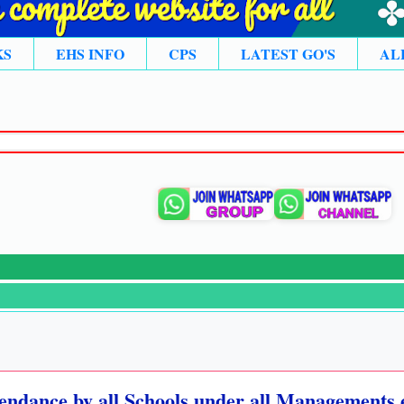
KS
EHS INFO
CPS
LATEST GO'S
AL
ttendance by all Schools under all Managements 