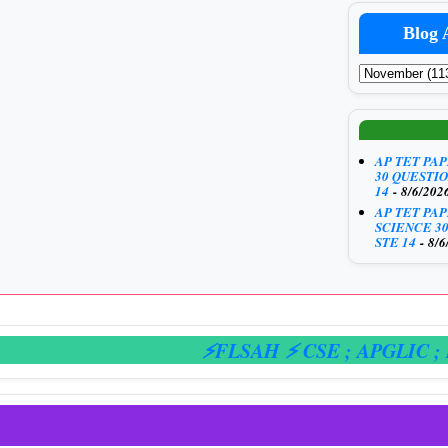
Blog 
AP TET PA
30 QUESTIO
14
- 8/6/202
AP TET PA
SCIENCE 3
STE 14
- 8/6
⚡FLSAH ⚡ CSE
; APGLIC
; E-H