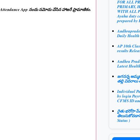
FOR ALL P
PRIMARY, 
ts Attendance App నందు నమోదు చేసిన హాజరే ప్రామాణికం.
WITH ALL 
Ayaha duty ce
prepared by 
Andhraprad
Daily Health
AP 10th Clas
results Relea
Andhra Prad
Latest Health
జగనన్న అమ్మఓ
తల్లి వివరాలు 
Individual P
by login Payr
CFMS ID an
రైతు భరోసా పే
తెలుసుకోవడాన
Status )