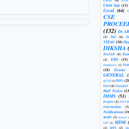
CBSE
(6)
CCE
Child Info
(13)
Covid
(64)
CSE
PROCEE
(132)
DA A
(2)
Ded
(6)
D
VIZAG
(10)
Dep
DIKSHA
Eam
HAZAR
(6)
EHS
(15)
(2)
Ent
Employees
(1)
(10)
Exams
GENERAL
GO's
(2
QUIZ
(1)
Govt
(6)
Gurukul
Hall Ticket
(13
IMMS
(51)
Inspire
(2)
INSU
Intermediate
(5
Notifications
(1
KGBV
(5)
Leaves
MDM
LIP
(1)
(2)
MTS
(2)
Mu