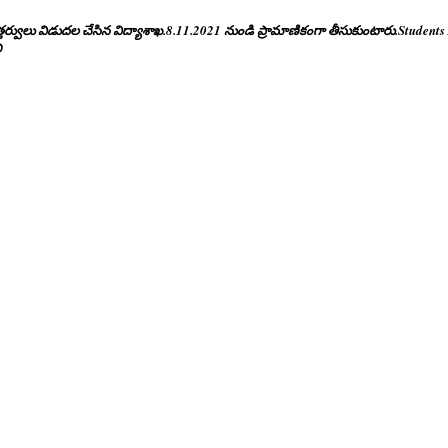
త్తర్వులు విడుదల చేసిన విద్యాశాఖ.8.11.2021 నుండి ప్రామాణికంగా తీసుకుంటారు.Studen
ి