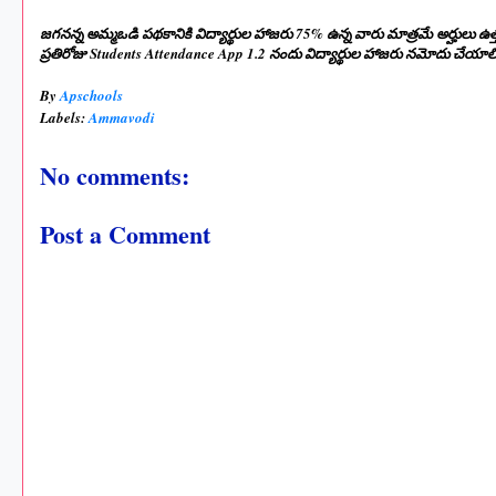
జగనన్న అమ్మఒడి పథకానికి విద్యార్థుల హాజరు 75% ఉన్న వారు మాత్రమే అర్హులు ఉ
ప్రతిరోజు Students Attendance App 1.2 నందు విద్యార్థుల హాజరు నమోదు చేయాల
By
Apschools
Labels:
Ammavodi
No comments:
Post a Comment