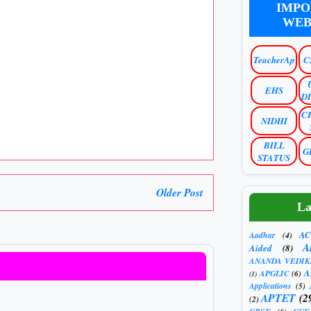
IMPO
WEB
TeacherAp
C
EHS
D
C
NIDHI
BILL
G
STATUS
Older Post
La
AC
Aadhar
(4)
A
Aided
(8)
ANANDA VEDIK
A
APGLIC
(6)
(1)
Applications
(5)
APTET
(2
(2)