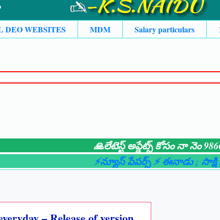
L DEO WEBSITES
MDM
Salary particulars
🙏లేటెస్ట్ అప్డేట్స్ కోసం నా నెం 98663
⚡న్యూస్ పేపర్స్ ⚡ ఈనాడు
; సాక్షి
; ఆంధ్
everyday – Release of version