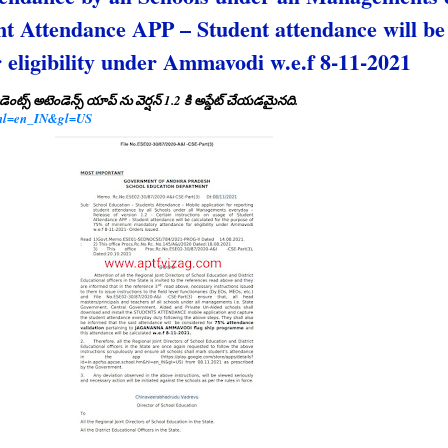
ent Attendance APP – Student attendance will be 
ligibility under Ammavodi w.e.f 8-11-2021
్ అటెండెన్స్ యాప్ ను వెర్షన్ 1.2 కి అప్డేట్ చేయడమైనది.
m&hl=en_IN&gl=US