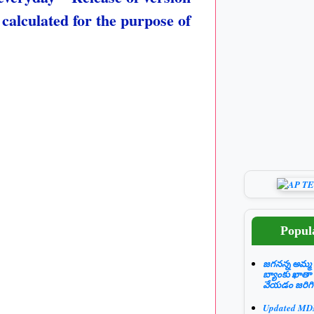
calculated for the purpose of
Popul
జగనన్న అమ్మ 
బ్యాంకు ఖాతా
వేయడం జరిగి
Updated M