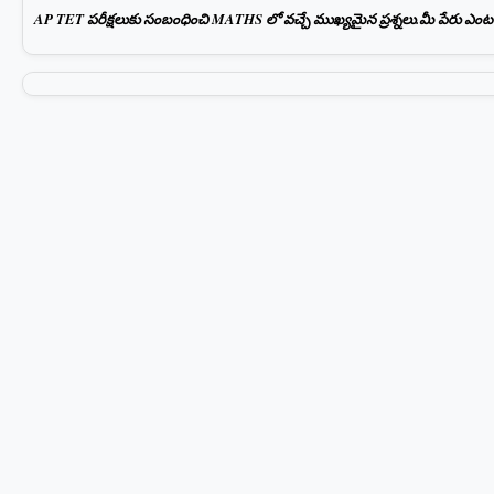
AP TET పరీక్షలుకు సంబంధించి MATHS లో వచ్చే ముఖ్యమైన ప్రశ్నలు.మీ పేరు ఎంటర్ చ