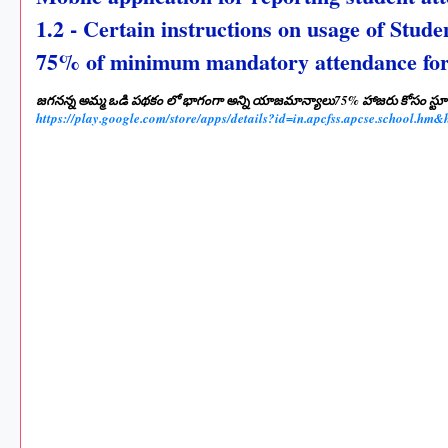
1.2 - Certain instructions on usage of Stud
75% of minimum mandatory attendance for e
జగనన్న అమ్మ ఒడి పథకం లో భాగంగా అన్ని యాజమాన్యాలు75% హాజరు కోసం స్టూడెంట్స
https://play.google.com/store/apps/details?id=in.apcfss.apcse.school.h