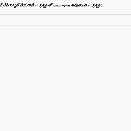
ేసి సబ్మిట్ చేయగానే 30 ప్రశ్నలతో exam open అవుతుంది.30 ప్రశ్నలు ...