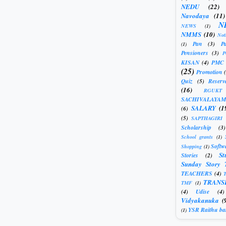
NEDU
(22)
Navodaya
(11)
N
NEWS
(1)
NMMS
(10)
Not
Pan
(3)
Pa
(1)
Pensioners
(3)
KISAN
(4)
PMC
(25)
Promotion
Quiz
(5)
Reserv
(16)
RGUKT
SACHIVALAYAM
SALARY
(1
(6)
(5)
SAPTHAGIRI
Scholarship
(3)
School grants
(1)
Softw
Shopping
(1)
St
Stories
(2)
Sunday Story 
TEACHERS
(4)
T
TRANS
TMF
(1)
(4)
Udise
(4)
Vidyakanuka
(
YSR Raithu ba
(1)