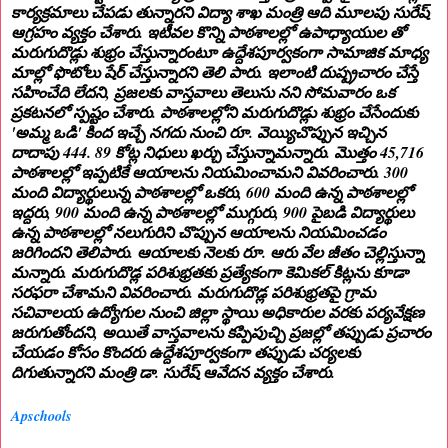
కార్యక్రమాలు చేపడు తున్నారని విద్యా శాఖ మంత్రి ఆది మూలపు సురేష్
ఆగ్రహం వ్యక్తం చేశారు. ఇటీవల కొన్ని పాఠశాలల్లో ఉపాధ్యాయుల తో
మరుగుదొడ్లు శుభ్రం చేస్తున్నారంటూ ఉద్దేశపూర్వకంగా సామాజిక మాధ్య
మాల్లో ఫొటోలు షేర్ చేస్తున్నారని తెలి పారు. ఇలాంటి దుష్ప్రచారం చేస్తే
సహించేది లేదని, ప్రజలకు వాస్తవాలు తెలుసు నని సోమవారం ఒక
ప్రకటనలో స్పష్టం చేశారు. పాఠశాలల్లోని మరుగుదొడ్లు శుభ్రం చేసేందుకు
'అమ్మ ఒడి' కింద ఇచ్చే నగదు నుంచి రూ. వెయ్యిచొప్పున ఇచ్చిన
దాదాపు 444. 89 కోట్ల నిధులు ఖర్చు చేస్తున్నామన్నారు. మొత్తం 45,716
పాఠశాలల్లో ఇప్పటికే ఆయాలను నియమించామని వివరించారు. 300
మంది విద్యార్థులున్న పాఠశాలల్లో ఒకరు, 600 మంది ఉన్న పాఠశాలల్లో
ఇద్దరు, 900 మంది ఉన్న పాఠశాలల్లో ముగ్గురు, 900 పైబడి విద్యార్థులు
ఉన్న పాఠశాలల్లో నలుగురిని చొప్పున ఆయాలను నియమించడం
జరిగిందని తెలిపారు. ఆయాలకు నెలకు రూ. ఆరు వేల జీతం చెల్లిస్తున్నా
మన్నారు. మరుగుదొడ్ల పరిశుభ్రతకు ప్రత్యేకంగా కెమికల్ కిట్లను కూడా
సరఫరా చేశామని వివరించారు. మరుగుదొడ్ల పరిశుభ్రతపై గ్రామ
సచివాలయ ఉద్యోగుల నుంచి జిల్లా స్థాయి అధికారుల వరకు పర్యవేక్షణ
జరుగుతోందని, అయితే వాస్తవాలను కప్పిపుచ్చి ప్రజల్లో తప్పుడు ప్రచారం
చేయడం కోసం కొందరు ఉద్దేశపూర్వకంగా తప్పుడు చర్యలకు
దిగుతున్నారని మంత్రి డా. సురేష్ ఆవేదన వ్యక్తం చేశారు.
Apschools