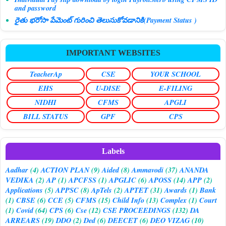
and password
రైతు భరోసా పేమెంట్ గురించి తెలుసుకోవడానికి(Payment Status )
IMPORTANT WEBSITES
TeacherAp
CSE
YOUR SCHOOL
EHS
U-DISE
E-FILING
NIDHI
CFMS
APGLI
BILL STATUS
GPF
CPS
Labels
Aadhar
(4)
ACTION PLAN
(9)
Aided
(8)
Ammavodi
(37)
ANANDA
VEDIKA
(2)
AP
(1)
APCFSS
(1)
APGLIC
(6)
APOSS
(14)
APP
(2)
Applications
(5)
APPSC
(8)
ApTels
(2)
APTET
(31)
Awards
(1)
Bank
(1)
CBSE
(6)
CCE
(5)
CFMS
(15)
Child Info
(13)
Complex
(1)
Court
(1)
Covid
(64)
CPS
(6)
Cse
(12)
CSE PROCEEDINGS
(132)
DA
ARREARS
(19)
DDO
(2)
Ded
(6)
DEECET
(6)
DEO VIZAG
(10)