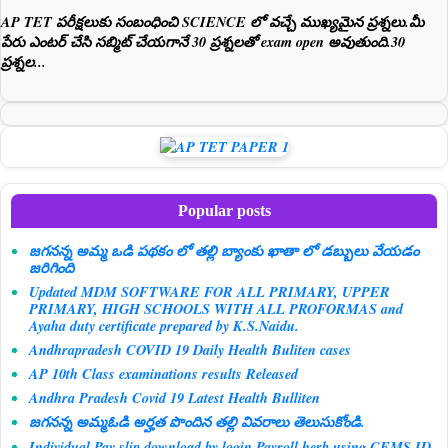
AP TET పరీక్షలుకు సంబంధించి SCIENCE లో వచ్చే ముఖ్యమైన ప్రశ్నలు.మీ
పేరు ఎంటర్ చేసి సబ్మిట్ చేయగానే 30 ప్రశ్నలతో exam open అవుతుంది.30
ప్రశ్నల...
Popular posts
జగనన్న అమ్మ ఒడి పథకం లో తల్లి బ్యాంకు ఖాతా లో డబ్బులు వేయడం
జరిగింది
Updated MDM SOFTWARE FOR ALL PRIMARY, UPPER
PRIMARY, HIGH SCHOOLS WITH ALL PROFORMAS and
Ayaha duty certificate prepared by K.S.Naidu.
Andhrapradesh COVID 19 Daily Health Buliten cases
AP 10th Class examinations results Released
Andhra Pradesh Covid 19 Latest Health Bulliten
జగనన్న అమ్మఓడి అర్హత పొందిన తల్లి వివరాలు తెలుసుకోండి.
Individual Pay slip download by login Payroll.herb using CFMS ID