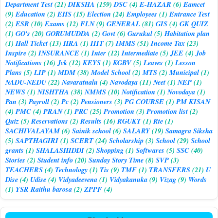
Department Test
(21)
DIKSHA
(159)
DSC
(4)
E-HAZAR
(6)
Eamcet
(9)
Education
(2)
EHS
(15)
Election
(24)
Employees
(1)
Entrance Test
(2)
ESR
(10)
Exams
(12)
FLN
(9)
GENERAL
(81)
GIS
(4)
GK QUIZ
(1)
GO's
(20)
GORUMUDDA
(2)
Govt
(6)
Gurukul
(5)
Habitation plan
(1)
Hall Ticket
(13)
HRA
(1)
IIIT
(7)
IMMS
(51)
Income Tax
(23)
Inspire
(2)
INSURANCE
(1)
Inter
(12)
Intermediate
(5)
JEE
(4)
Job
Notifications
(16)
Jvk
(12)
KEYS
(1)
KGBV
(5)
Leaves
(1)
Lesson
Plans
(5)
LIP
(1)
MDM
(38)
Model School
(2)
MTS
(2)
Municipal
(1)
NADU-NEDU
(22)
Navaratnalu
(4)
Navodaya
(11)
Neet
(1)
NEP
(1)
NEWS
(1)
NISHTHA
(38)
NMMS
(10)
Notification
(1)
Novodaya
(1)
Pan
(3)
Payroll
(2)
Pc
(2)
Pensioners
(3)
PG COURSE
(1)
PM KISAN
(4)
PMC
(4)
PRAN
(1)
PRC
(25)
Promotion
(3)
Promotion list
(2)
Quiz
(5)
Reservations
(2)
Results
(16)
RGUKT
(1)
Rte
(1)
SACHIVALAYAM
(6)
Sainik school
(6)
SALARY
(19)
Samagra Siksha
(5)
SAPTHAGIRI
(1)
SCERT
(24)
Scholarship
(3)
School
(29)
School
grants
(1)
SHALASHIDDI
(2)
Shopping
(1)
Softwares
(5)
SSC
(40)
Stories
(2)
Student info
(20)
Sunday Story Time
(8)
SVP
(3)
TEACHERS
(4)
Technology
(1)
Tis
(9)
TMF
(1)
TRANSFERS
(21)
U
Dise
(4)
Udise
(4)
Vidyadeevena
(1)
Vidyakanuka
(9)
Vizag
(9)
Words
(1)
YSR Raithu barosa
(2)
ZPPF
(4)