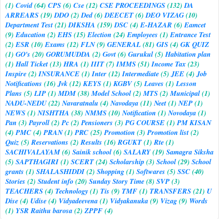
(1)
Covid
(64)
CPS
(6)
Cse
(12)
CSE PROCEEDINGS
(132)
DA
ARREARS
(19)
DDO
(2)
Ded
(6)
DEECET
(6)
DEO VIZAG
(10)
Department Test
(21)
DIKSHA
(159)
DSC
(4)
E-HAZAR
(6)
Eamcet
(9)
Education
(2)
EHS
(15)
Election
(24)
Employees
(1)
Entrance Test
(2)
ESR
(10)
Exams
(12)
FLN
(9)
GENERAL
(81)
GIS
(4)
GK QUIZ
(1)
GO's
(20)
GORUMUDDA
(2)
Govt
(6)
Gurukul
(5)
Habitation plan
(1)
Hall Ticket
(13)
HRA
(1)
IIIT
(7)
IMMS
(51)
Income Tax
(23)
Inspire
(2)
INSURANCE
(1)
Inter
(12)
Intermediate
(5)
JEE
(4)
Job
Notifications
(16)
Jvk
(12)
KEYS
(1)
KGBV
(5)
Leaves
(1)
Lesson
Plans
(5)
LIP
(1)
MDM
(38)
Model School
(2)
MTS
(2)
Municipal
(1)
NADU-NEDU
(22)
Navaratnalu
(4)
Navodaya
(11)
Neet
(1)
NEP
(1)
NEWS
(1)
NISHTHA
(38)
NMMS
(10)
Notification
(1)
Novodaya
(1)
Pan
(3)
Payroll
(2)
Pc
(2)
Pensioners
(3)
PG COURSE
(1)
PM KISAN
(4)
PMC
(4)
PRAN
(1)
PRC
(25)
Promotion
(3)
Promotion list
(2)
Quiz
(5)
Reservations
(2)
Results
(16)
RGUKT
(1)
Rte
(1)
SACHIVALAYAM
(6)
Sainik school
(6)
SALARY
(19)
Samagra Siksha
(5)
SAPTHAGIRI
(1)
SCERT
(24)
Scholarship
(3)
School
(29)
School
grants
(1)
SHALASHIDDI
(2)
Shopping
(1)
Softwares
(5)
SSC
(40)
Stories
(2)
Student info
(20)
Sunday Story Time
(8)
SVP
(3)
TEACHERS
(4)
Technology
(1)
Tis
(9)
TMF
(1)
TRANSFERS
(21)
U
Dise
(4)
Udise
(4)
Vidyadeevena
(1)
Vidyakanuka
(9)
Vizag
(9)
Words
(1)
YSR Raithu barosa
(2)
ZPPF
(4)