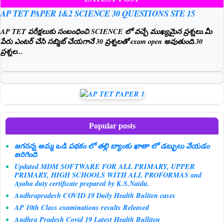
AP TET PAPER 1&2 SCIENCE 30 QUESTIONS STE 15
AP TET పరీక్షలుకు సంబంధించి SCIENCE లో వచ్చే ముఖ్యమైన ప్రశ్నలు.మీ
పేరు ఎంటర్ చేసి సబ్మిట్ చేయగానే 30 ప్రశ్నలతో exam open అవుతుంది.30
ప్రశ్నల...
Popular posts
జగనన్న అమ్మ ఒడి పథకం లో తల్లి బ్యాంకు ఖాతా లో డబ్బులు వేయడం
జరిగింది
Updated MDM SOFTWARE FOR ALL PRIMARY, UPPER
PRIMARY, HIGH SCHOOLS WITH ALL PROFORMAS and
Ayaha duty certificate prepared by K.S.Naidu.
Andhrapradesh COVID 19 Daily Health Buliten cases
AP 10th Class examinations results Released
Andhra Pradesh Covid 19 Latest Health Bulliten