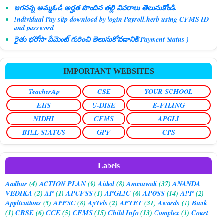
జగనన్న అమ్మఓడి అర్హత పొందిన తల్లి వివరాలు తెలుసుకోండి.
Individual Pay slip download by login Payroll.herb using CFMS ID
and password
రైతు భరోసా పేమెంట్ గురించి తెలుసుకోవడానికి(Payment Status )
IMPORTANT WEBSITES
TeacherAp
CSE
YOUR SCHOOL
EHS
U-DISE
E-FILING
NIDHI
CFMS
APGLI
BILL STATUS
GPF
CPS
Labels
Aadhar
(4)
ACTION PLAN
(9)
Aided
(8)
Ammavodi
(37)
ANANDA
VEDIKA
(2)
AP
(1)
APCFSS
(1)
APGLIC
(6)
APOSS
(14)
APP
(2)
Applications
(5)
APPSC
(8)
ApTels
(2)
APTET
(31)
Awards
(1)
Bank
(1)
CBSE
(6)
CCE
(5)
CFMS
(15)
Child Info
(13)
Complex
(1)
Court