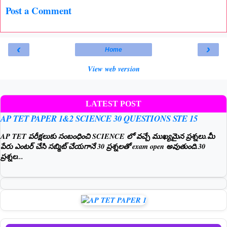
Post a Comment
‹
›
Home
View web version
LATEST POST
AP TET PAPER 1&2 SCIENCE 30 QUESTIONS STE 15
AP TET పరీక్షలుకు సంబంధించి SCIENCE లో వచ్చే ముఖ్యమైన ప్రశ్నలు.మీ
పేరు ఎంటర్ చేసి సబ్మిట్ చేయగానే 30 ప్రశ్నలతో exam open అవుతుంది.30
ప్రశ్నల...