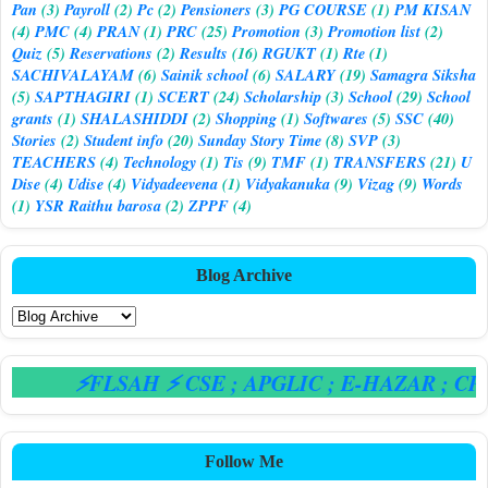
Pan
(3)
Payroll
(2)
Pc
(2)
Pensioners
(3)
PG COURSE
(1)
PM KISAN
(4)
PMC
(4)
PRAN
(1)
PRC
(25)
Promotion
(3)
Promotion list
(2)
Quiz
(5)
Reservations
(2)
Results
(16)
RGUKT
(1)
Rte
(1)
SACHIVALAYAM
(6)
Sainik school
(6)
SALARY
(19)
Samagra Siksha
(5)
SAPTHAGIRI
(1)
SCERT
(24)
Scholarship
(3)
School
(29)
School
grants
(1)
SHALASHIDDI
(2)
Shopping
(1)
Softwares
(5)
SSC
(40)
Stories
(2)
Student info
(20)
Sunday Story Time
(8)
SVP
(3)
TEACHERS
(4)
Technology
(1)
Tis
(9)
TMF
(1)
TRANSFERS
(21)
U
Dise
(4)
Udise
(4)
Vidyadeevena
(1)
Vidyakanuka
(9)
Vizag
(9)
Words
(1)
YSR Raithu barosa
(2)
ZPPF
(4)
Blog Archive
⚡FLSAH ⚡ CSE
; APGLIC
; E-HAZAR
; CPS
Follow Me