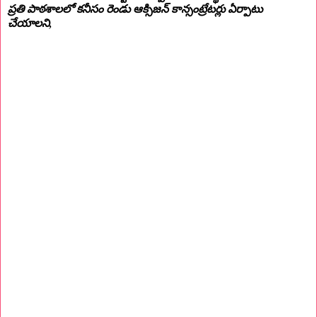
ప్రతి పాఠశాలలో కనీసం రెండు ఆక్సిజన్‌ కాన్సంట్రేటర్లు ఏర్పాటు
చేయాలని,