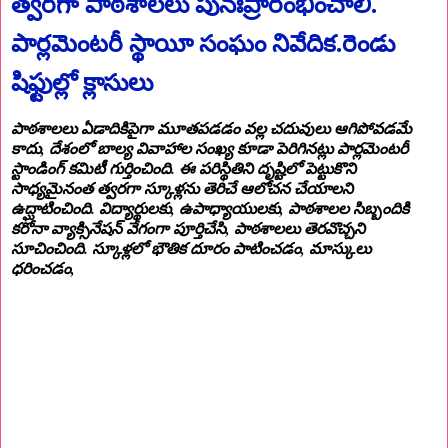
త్వరగా పాఠశాలలు పునఃప్రారంభించాలి.
పార్లమెంటరీ స్థాయీ సంఘం నివేదిక.రెండు
షిఫ్టుల్లో క్లాసులు
పాఠశాలలు ఏడాదికిపైగా మూతపడడం వల్ల చదువులు ఆగిపోవడమే
కాదు, దేశంలో బాల్య వివాహాల సంఖ్య కూడా పెరిగినట్లు పార్లమెంటరీ
స్టాండింగ్‌ కమిటీ గుర్తించింది. ఈ పరిస్థితిని దృష్టిలో పెట్టుకొని
సాధ్యమైనంత త్వరగా స్కూళ్లను తెరిచే ఆలోచన చేయాలని
ఉద్ఘాటించింది. విద్యార్థులకు, ఉపాధ్యాయులకు, పాఠశాలల సిబ్బందికి
కరోనా వ్యాక్సినేషన్‌ వేగంగా పూర్తిచేసి, పాఠశాలలు తెరవొచ్చని
సూచించింది. స్కూళ్లలో భౌతిక దూరం పాటించడం, మాస్కులు
ధరించడం,