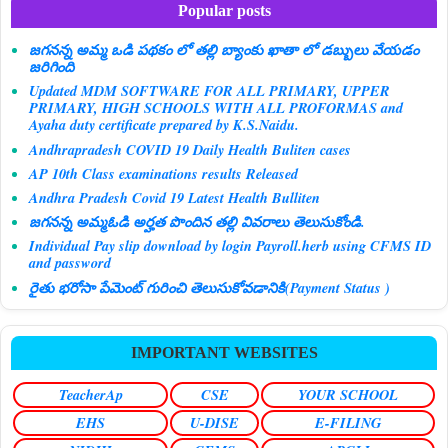
Popular posts
జగనన్న అమ్మ ఒడి పథకం లో తల్లి బ్యాంకు ఖాతా లో డబ్బులు వేయడం
జరిగింది
Updated MDM SOFTWARE FOR ALL PRIMARY, UPPER
PRIMARY, HIGH SCHOOLS WITH ALL PROFORMAS and
Ayaha duty certificate prepared by K.S.Naidu.
Andhrapradesh COVID 19 Daily Health Buliten cases
AP 10th Class examinations results Released
Andhra Pradesh Covid 19 Latest Health Bulliten
జగనన్న అమ్మఓడి అర్హత పొందిన తల్లి వివరాలు తెలుసుకోండి.
Individual Pay slip download by login Payroll.herb using CFMS ID
and password
రైతు భరోసా పేమెంట్ గురించి తెలుసుకోవడానికి(Payment Status )
IMPORTANT WEBSITES
TeacherAp
CSE
YOUR SCHOOL
EHS
U-DISE
E-FILING