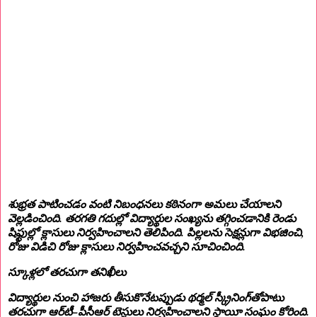
శుభ్రత పాటించడం వంటి నిబంధనలు కఠినంగా అమలు చేయాలని
వెల్లడించింది. తరగతి గదుల్లో విద్యార్థుల సంఖ్యను తగ్గించడానికి రెండు
షిఫ్టుల్లో క్లాసులు నిర్వహించాలని తెలిపింది. పిల్లలను సెక్షన్లుగా విభజించి,
రోజు విడిచి రోజు క్లాసులు నిర్వహించవచ్చని సూచించింది.
స్కూళ్లలో తరచుగా తనిఖీలు
విద్యార్థుల నుంచి హాజరు తీసుకొనేటప్పుడు థర్మల్‌ స్క్రీనింగ్‌తోపాటు
తరచుగా ఆర్‌టీ–పీసీఆర్‌ టెస్టులు నిర్వహించాలని స్థాయీ సంఘం కోరింది.