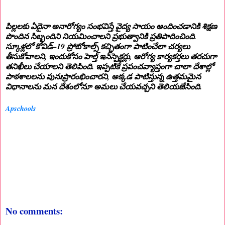
పిల్లలకు ఏదైనా అనారోగ్యం సంభవిస్తే వైద్య సాయం అందించడానికి శిక్షణ
పొందిన సిబ్బందిని నియమించాలని ప్రభుత్వానికి ప్రతిపాదించింది.
స్కూళ్లలో కోవిడ్‌–19 ప్రోటోకాల్స్‌ కచ్చితంగా పాటించేలా చర్యలు
తీసుకోవాలని, ఇందుకోసం హెల్త్‌ ఇన్‌స్పెక్టర్లు, ఆరోగ్య కార్యకర్తలు తరచుగా
తనిఖీలు చేయాలని తెలిపింది. ఇప్పటికే ప్రపంచవ్యాప్తంగా చాలా దేశాల్లో
పాఠశాలలను పునఃప్రారంభించారని, అక్కడ పాటిస్తున్న ఉత్తమమైన
విధానాలను మన దేశంలోనూ అమలు చేయవచ్చని తెలియజేసింది.
Apschools
No comments: