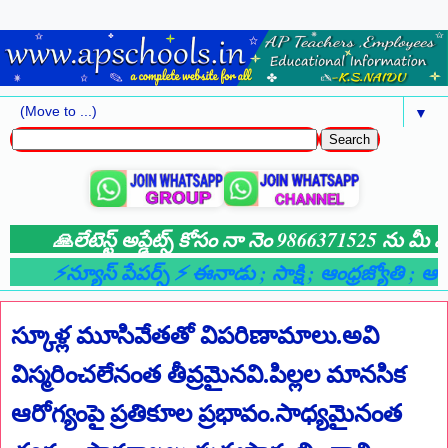
▼
🙏లేటెస్ట్ అప్డేట్స్ కోసం నా నెం 9866371525 ను మీ వాట
⚡న్యూస్ పేపర్స్ ⚡ ఈనాడు
; సాక్షి
; ఆంధ్రజ్యోతి
; ఆంధ్
స్కూళ్ల మూసివేతతో విపరిణామాలు.అవి
విస్మరించలేనంత తీవ్రమైనవి.పిల్లల మానసిక
ఆరోగ్యంపై ప్రతికూల ప్రభావం.సాధ్యమైనంత