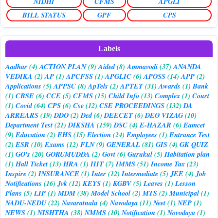
NIDHI
CFMS
APGLI
BILL STATUS
GPF
CPS
Labels
Aadhar
(4)
ACTION PLAN
(9)
Aided
(8)
Ammavodi
(37)
ANANDA
VEDIKA
(2)
AP
(1)
APCFSS
(1)
APGLIC
(6)
APOSS
(14)
APP
(2)
Applications
(5)
APPSC
(8)
ApTels
(2)
APTET
(31)
Awards
(1)
Bank
(1)
CBSE
(6)
CCE
(5)
CFMS
(15)
Child Info
(13)
Complex
(1)
Court
(1)
Covid
(64)
CPS
(6)
Cse
(12)
CSE PROCEEDINGS
(132)
DA
ARREARS
(19)
DDO
(2)
Ded
(6)
DEECET
(6)
DEO VIZAG
(10)
Department Test
(21)
DIKSHA
(159)
DSC
(4)
E-HAZAR
(6)
Eamcet
(9)
Education
(2)
EHS
(15)
Election
(24)
Employees
(1)
Entrance Test
(2)
ESR
(10)
Exams
(12)
FLN
(9)
GENERAL
(81)
GIS
(4)
GK QUIZ
(1)
GO's
(20)
GORUMUDDA
(2)
Govt
(6)
Gurukul
(5)
Habitation plan
(1)
Hall Ticket
(13)
HRA
(1)
IIIT
(7)
IMMS
(51)
Income Tax
(23)
Inspire
(2)
INSURANCE
(1)
Inter
(12)
Intermediate
(5)
JEE
(4)
Job
Notifications
(16)
Jvk
(12)
KEYS
(1)
KGBV
(5)
Leaves
(1)
Lesson
Plans
(5)
LIP
(1)
MDM
(38)
Model School
(2)
MTS
(2)
Municipal
(1)
NADU-NEDU
(22)
Navaratnalu
(4)
Navodaya
(11)
Neet
(1)
NEP
(1)
NEWS
(1)
NISHTHA
(38)
NMMS
(10)
Notification
(1)
Novodaya
(1)