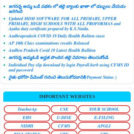
జగనన్న అమ్మ ఒడి పథకం లో తల్లి బ్యాంకు ఖాతా లో డబ్బులు వేయడం
జరిగింది
Updated MDM SOFTWARE FOR ALL PRIMARY, UPPER
PRIMARY, HIGH SCHOOLS WITH ALL PROFORMAS and
Ayaha duty certificate prepared by K.S.Naidu.
Andhrapradesh COVID 19 Daily Health Buliten cases
AP 10th Class examinations results Released
Andhra Pradesh Covid 19 Latest Health Bulliten
జగనన్న అమ్మఓడి అర్హత పొందిన తల్లి వివరాలు తెలుసుకోండి.
Individual Pay slip download by login Payroll.herb using CFMS ID
and password
రైతు భరోసా పేమెంట్ గురించి తెలుసుకోవడానికి(Payment Status )
IMPORTANT WEBSITES
TeacherAp
CSE
YOUR SCHOOL
EHS
U-DISE
E-FILING
NIDHI
CFMS
APGLI