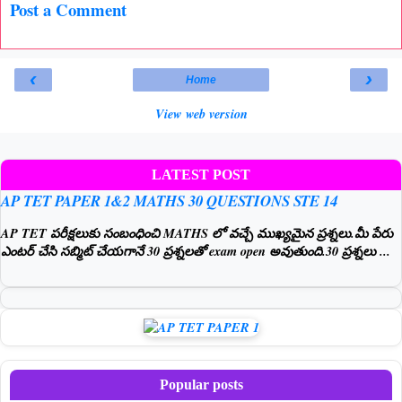
Post a Comment
‹
›
Home
View web version
LATEST POST
AP TET PAPER 1&2 MATHS 30 QUESTIONS STE 14
AP TET పరీక్షలుకు సంబంధించి MATHS లో వచ్చే ముఖ్యమైన ప్రశ్నలు.మీ పేరు
ఎంటర్ చేసి సబ్మిట్ చేయగానే 30 ప్రశ్నలతో exam open అవుతుంది.30 ప్రశ్నలు ...
Popular posts