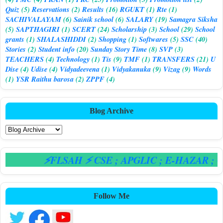
Quiz
(5)
Reservations
(2)
Results
(16)
RGUKT
(1)
Rte
(1)
SACHIVALAYAM
(6)
Sainik school
(6)
SALARY
(19)
Samagra Siksha
(5)
SAPTHAGIRI
(1)
SCERT
(24)
Scholarship
(3)
School
(29)
School
grants
(1)
SHALASHIDDI
(2)
Shopping
(1)
Softwares
(5)
SSC
(40)
Stories
(2)
Student info
(20)
Sunday Story Time
(8)
SVP
(3)
TEACHERS
(4)
Technology
(1)
Tis
(9)
TMF
(1)
TRANSFERS
(21)
U
Dise
(4)
Udise
(4)
Vidyadeevena
(1)
Vidyakanuka
(9)
Vizag
(9)
Words
(1)
YSR Raithu barosa
(2)
ZPPF
(4)
Blog Archive
⚡FLSAH ⚡ CSE
; APGLIC
; E-HAZAR
; CP
Follow Me