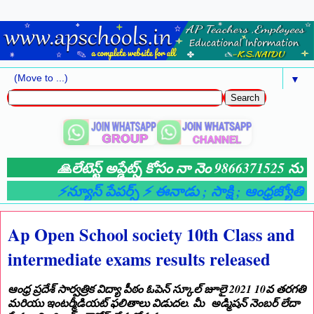
▼
🙏లేటెస్ట్ అప్డేట్స్ కోసం నా నెం 9866371525 ను మ
⚡న్యూస్ పేపర్స్ ⚡ ఈనాడు
; సాక్షి
; ఆంధ్రజ్యోతి
; 
Ap Open School society 10th Class and
intermediate exams results released
ఆంధ్ర ప్రదేశ్ సార్వత్రిక విద్యా పీఠం ఓపెన్ స్కూల్ జూలై 2021 10వ తరగతి
మరియు ఇంటర్మీడియట్ ఫలితాలు విడుదల. మీ అడ్మిషన్ నెంబర్ లేదా