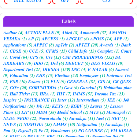
BILL STATUS
GPF
CPS
Labels
Aadhar
(4)
ACTION PLAN
(9)
Aided
(8)
Ammavodi
(37)
ANANDA
VEDIKA
(2)
AP
(1)
APCFSS
(1)
APGLIC
(6)
APOSS
(14)
APP
(2)
Applications
(5)
APPSC
(8)
ApTels
(2)
APTET
(29)
Awards
(1)
Bank
(1)
CBSE
(6)
CCE
(5)
CFMS
(15)
Child Info
(13)
Complex
(1)
Court
(1)
Covid
(64)
CPS
(6)
Cse
(12)
CSE PROCEEDINGS
(132)
DA
ARREARS
(19)
DDO
(2)
Ded
(6)
DEECET
(6)
DEO VIZAG
(10)
Department Test
(21)
DIKSHA
(159)
DSC
(4)
E-HAZAR
(6)
Eamcet
(9)
Education
(2)
EHS
(15)
Election
(24)
Employees
(1)
Entrance Test
(2)
ESR
(10)
Exams
(12)
FLN
(9)
GENERAL
(81)
GIS
(4)
GK QUIZ
(1)
GO's
(20)
GORUMUDDA
(2)
Govt
(6)
Gurukul
(5)
Habitation plan
(1)
Hall Ticket
(13)
HRA
(1)
IIIT
(7)
IMMS
(51)
Income Tax
(23)
Inspire
(2)
INSURANCE
(1)
Inter
(12)
Intermediate
(5)
JEE
(4)
Job
Notifications
(16)
Jvk
(12)
KEYS
(1)
KGBV
(5)
Leaves
(1)
Lesson
Plans
(5)
LIP
(1)
MDM
(38)
Model School
(2)
MTS
(2)
Municipal
(1)
NADU-NEDU
(22)
Navaratnalu
(4)
Navodaya
(11)
Neet
(1)
NEP
(1)
NEWS
(1)
NISHTHA
(38)
NMMS
(10)
Notification
(1)
Novodaya
(1)
Pan
(3)
Payroll
(2)
Pc
(2)
Pensioners
(3)
PG COURSE
(1)
PM KISAN
(4)
PMC
(4)
PRAN
(1)
PRC
(25)
Promotion
(3)
Promotion list
(2)