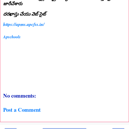
జారీచేశారు
దరఖాస్తు చేయు వెబ్ సైట్
https://apms.apcfss.in/
Apschools
No comments:
Post a Comment