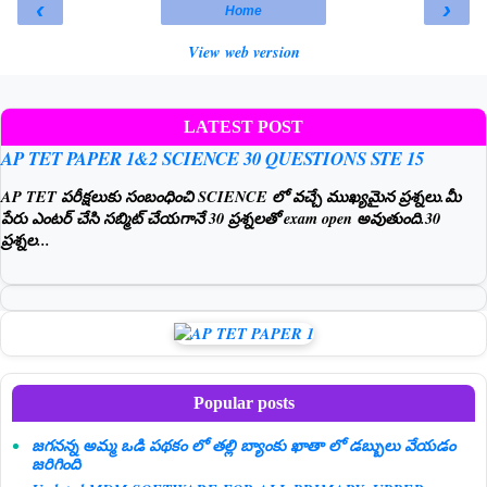
‹
›
Home
View web version
LATEST POST
AP TET PAPER 1&2 SCIENCE 30 QUESTIONS STE 15
AP TET పరీక్షలుకు సంబంధించి SCIENCE లో వచ్చే ముఖ్యమైన ప్రశ్నలు.మీ
పేరు ఎంటర్ చేసి సబ్మిట్ చేయగానే 30 ప్రశ్నలతో exam open అవుతుంది.30
ప్రశ్నల...
Popular posts
జగనన్న అమ్మ ఒడి పథకం లో తల్లి బ్యాంకు ఖాతా లో డబ్బులు వేయడం
జరిగింది