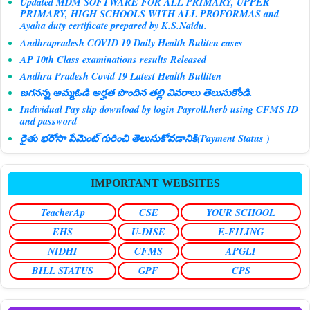
Updated MDM SOFTWARE FOR ALL PRIMARY, UPPER
PRIMARY, HIGH SCHOOLS WITH ALL PROFORMAS and
Ayaha duty certificate prepared by K.S.Naidu.
Andhrapradesh COVID 19 Daily Health Buliten cases
AP 10th Class examinations results Released
Andhra Pradesh Covid 19 Latest Health Bulliten
జగనన్న అమ్మఓడి అర్హత పొందిన తల్లి వివరాలు తెలుసుకోండి.
Individual Pay slip download by login Payroll.herb using CFMS ID
and password
రైతు భరోసా పేమెంట్ గురించి తెలుసుకోవడానికి(Payment Status )
IMPORTANT WEBSITES
TeacherAp
CSE
YOUR SCHOOL
EHS
U-DISE
E-FILING
NIDHI
CFMS
APGLI
BILL STATUS
GPF
CPS