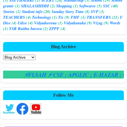
(5)
SAPTHAGIRI
(1)
SCERT
(24)
Scholarship
(3)
School
(29)
School
grants
(1)
SHALASHIDDI
(2)
Shopping
(1)
Softwares
(5)
SSC
(40)
Stories
(2)
Student info
(20)
Sunday Story Time
(8)
SVP
(3)
TEACHERS
(4)
Technology
(1)
Tis
(9)
TMF
(1)
TRANSFERS
(21)
U
Dise
(4)
Udise
(4)
Vidyadeevena
(1)
Vidyakanuka
(9)
Vizag
(9)
Words
(1)
YSR Raithu barosa
(2)
ZPPF
(4)
Blog Archive
⚡FLSAH ⚡ CSE
; APGLIC
; E-HAZAR
; CP
Follow Me