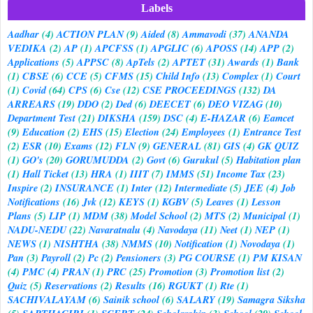
Labels
Aadhar
(4)
ACTION PLAN
(9)
Aided
(8)
Ammavodi
(37)
ANANDA
VEDIKA
(2)
AP
(1)
APCFSS
(1)
APGLIC
(6)
APOSS
(14)
APP
(2)
Applications
(5)
APPSC
(8)
ApTels
(2)
APTET
(31)
Awards
(1)
Bank
(1)
CBSE
(6)
CCE
(5)
CFMS
(15)
Child Info
(13)
Complex
(1)
Court
(1)
Covid
(64)
CPS
(6)
Cse
(12)
CSE PROCEEDINGS
(132)
DA
ARREARS
(19)
DDO
(2)
Ded
(6)
DEECET
(6)
DEO VIZAG
(10)
Department Test
(21)
DIKSHA
(159)
DSC
(4)
E-HAZAR
(6)
Eamcet
(9)
Education
(2)
EHS
(15)
Election
(24)
Employees
(1)
Entrance Test
(2)
ESR
(10)
Exams
(12)
FLN
(9)
GENERAL
(81)
GIS
(4)
GK QUIZ
(1)
GO's
(20)
GORUMUDDA
(2)
Govt
(6)
Gurukul
(5)
Habitation plan
(1)
Hall Ticket
(13)
HRA
(1)
IIIT
(7)
IMMS
(51)
Income Tax
(23)
Inspire
(2)
INSURANCE
(1)
Inter
(12)
Intermediate
(5)
JEE
(4)
Job
Notifications
(16)
Jvk
(12)
KEYS
(1)
KGBV
(5)
Leaves
(1)
Lesson
Plans
(5)
LIP
(1)
MDM
(38)
Model School
(2)
MTS
(2)
Municipal
(1)
NADU-NEDU
(22)
Navaratnalu
(4)
Navodaya
(11)
Neet
(1)
NEP
(1)
NEWS
(1)
NISHTHA
(38)
NMMS
(10)
Notification
(1)
Novodaya
(1)
Pan
(3)
Payroll
(2)
Pc
(2)
Pensioners
(3)
PG COURSE
(1)
PM KISAN
(4)
PMC
(4)
PRAN
(1)
PRC
(25)
Promotion
(3)
Promotion list
(2)
Quiz
(5)
Reservations
(2)
Results
(16)
RGUKT
(1)
Rte
(1)
SACHIVALAYAM
(6)
Sainik school
(6)
SALARY
(19)
Samagra Siksha