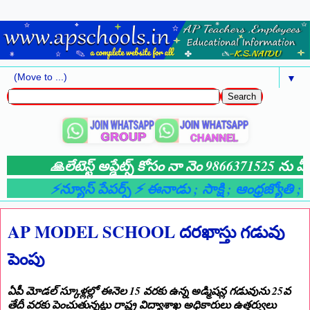
▼
🙏లేటెస్ట్ అప్డేట్స్ కోసం నా నెం 9866371525 ను మీ
⚡న్యూస్ పేపర్స్ ⚡ ఈనాడు
; సాక్షి
; ఆంధ్రజ్యోతి
; ఆ
AP MODEL SCHOOL దరఖాస్తు గడువు
పెంపు
ఏపీ మోడల్ స్కూళ్లల్లో ఈనెల 15 వరకు ఉన్న అడ్మిషన్ల గడువును 25వ
తేదీ వరకు పెంచుతున్నట్లు రాష్ట్ర విద్యాశాఖ అధికారులు ఉత్తర్వులు