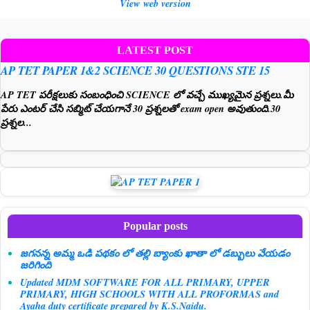
View web version
LATEST POST
AP TET PAPER 1&2 SCIENCE 30 QUESTIONS STE 15
AP TET పరీక్షలుకు సంబంధించి SCIENCE లో వచ్చే ముఖ్యమైన ప్రశ్నలు.మీ
పేరు ఎంటర్ చేసి సబ్మిట్ చేయగానే 30 ప్రశ్నలతో exam open అవుతుంది.30
ప్రశ్నల...
Popular posts
జగనన్న అమ్మ ఒడి పథకం లో తల్లి బ్యాంకు ఖాతా లో డబ్బులు వేయడం
జరిగింది
Updated MDM SOFTWARE FOR ALL PRIMARY, UPPER
PRIMARY, HIGH SCHOOLS WITH ALL PROFORMAS and
Ayaha duty certificate prepared by K.S.Naidu.