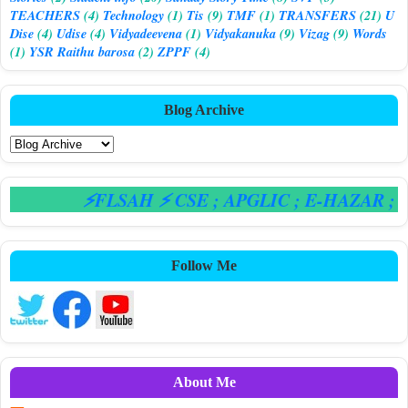
TEACHERS
(4)
Technology
(1)
Tis
(9)
TMF
(1)
TRANSFERS
(21)
U
Dise
(4)
Udise
(4)
Vidyadeevena
(1)
Vidyakanuka
(9)
Vizag
(9)
Words
(1)
YSR Raithu barosa
(2)
ZPPF
(4)
Blog Archive
⚡FLSAH ⚡ CSE
; APGLIC
; E-HAZAR
; C
Follow Me
About Me