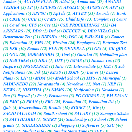
Aadhar
(4)
ACTION PLAN
(9)
Aided
(8)
Ammavodi
(37)
ANANDA
VEDIKA
(2)
AP
(1)
APCFSS
(1)
APGLIC
(6)
APOSS
(14)
APP
(2)
Applications
(5)
APPSC
(8)
ApTels
(2)
APTET
(31)
Awards
(1)
Bank
(1)
CBSE
(6)
CCE
(5)
CFMS
(15)
Child Info
(13)
Complex
(1)
Court
(1)
Covid
(64)
CPS
(6)
Cse
(12)
CSE PROCEEDINGS
(132)
DA
ARREARS
(19)
DDO
(2)
Ded
(6)
DEECET
(6)
DEO VIZAG
(10)
Department Test
(21)
DIKSHA
(159)
DSC
(4)
E-HAZAR
(6)
Eamcet
(9)
Education
(2)
EHS
(15)
Election
(24)
Employees
(1)
Entrance Test
(2)
ESR
(10)
Exams
(12)
FLN
(9)
GENERAL
(81)
GIS
(4)
GK QUIZ
(1)
GO's
(20)
GORUMUDDA
(2)
Govt
(6)
Gurukul
(5)
Habitation plan
(1)
Hall Ticket
(13)
HRA
(1)
IIIT
(7)
IMMS
(51)
Income Tax
(23)
Inspire
(2)
INSURANCE
(1)
Inter
(12)
Intermediate
(5)
JEE
(4)
Job
Notifications
(16)
Jvk
(12)
KEYS
(1)
KGBV
(5)
Leaves
(1)
Lesson
Plans
(5)
LIP
(1)
MDM
(38)
Model School
(2)
MTS
(2)
Municipal
(1)
NADU-NEDU
(22)
Navaratnalu
(4)
Navodaya
(11)
Neet
(1)
NEP
(1)
NEWS
(1)
NISHTHA
(38)
NMMS
(10)
Notification
(1)
Novodaya
(1)
Pan
(3)
Payroll
(2)
Pc
(2)
Pensioners
(3)
PG COURSE
(1)
PM KISAN
(4)
PMC
(4)
PRAN
(1)
PRC
(25)
Promotion
(3)
Promotion list
(2)
Quiz
(5)
Reservations
(2)
Results
(16)
RGUKT
(1)
Rte
(1)
SACHIVALAYAM
(6)
Sainik school
(6)
SALARY
(19)
Samagra Siksha
(5)
SAPTHAGIRI
(1)
SCERT
(24)
Scholarship
(3)
School
(29)
School
grants
(1)
SHALASHIDDI
(2)
Shopping
(1)
Softwares
(5)
SSC
(40)
Stories
(2)
Student info
(20)
Sunday Story Time
(8)
SVP
(3)