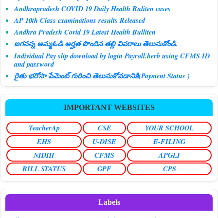
Andhrapradesh COVID 19 Daily Health Buliten cases
AP 10th Class examinations results Released
Andhra Pradesh Covid 19 Latest Health Bulliten
జగనన్న అమ్మఓడి అర్హత పొందిన తల్లి వివరాలు తెలుసుకోండి.
Individual Pay slip download by login Payroll.herb using CFMS ID
and password
రైతు భరోసా పేమెంట్ గురించి తెలుసుకోవడానికి(Payment Status )
IMPORTANT WEBSITES
TeacherAp
CSE
YOUR SCHOOL
EHS
U-DISE
E-FILING
NIDHI
CFMS
APGLI
BILL STATUS
GPF
CPS
Labels