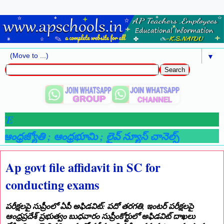
▼

ంధ్రజ్యోతి
; ఆంధ్రభూమి
; లైవ్ న్యూస్ చానెల్స్
Ap govt file affidavit in SC for
conducting exams
పరీక్షలపై సుప్రీంలో ఏపీ అఫిడవిట్: పదో తరగతి, ఇంటర్‌ పరీక్షలపై
ఆంధ్రప్రదేశ్‌ ప్రభుత్వం బుధవారం సుప్రీంకోర్టులో అఫిడవిట్‌ దాఖలు