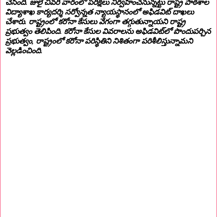
చేసింది. జులై చివరి వారంలో పరీక్షలు నిర్వహించనున్నట్టు రాష్ట్ర పాఠశాల
విద్యాశాఖ కార్యదర్శి సర్వోన్నత న్యాయస్థానంలో అఫిడవిట్ దాఖలు
చేశారు. రాష్ట్రంలో కరోనా కేసులు వేగంగా తగ్గుతున్నాయని రాష్ట్ర
ప్రభుత్వం తెలిపింది. కరోనా కేసుల వివరాలను అఫిడవిట్‌లో పొందుపర్చిన
ప్రభుత్వం, రాష్ట్రంలో కరోనా పరిస్థితిని నిశితంగా పరిశీలిస్తున్నామని
వెల్లడించింది.