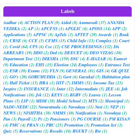
Labels
Aadhar
(4)
ACTION PLAN
(9)
Aided
(8)
Ammavodi
(37)
ANANDA
VEDIKA
(2)
AP
(1)
APCFSS
(1)
APGLIC
(6)
APOSS
(14)
APP
(2)
Applications
(5)
APPSC
(8)
ApTels
(2)
APTET
(29)
Awards
(1)
Bank
(1)
CBSE
(6)
CCE
(5)
CFMS
(15)
Child Info
(13)
Complex
(1)
Court
(1)
Covid
(64)
CPS
(6)
Cse
(12)
CSE PROCEEDINGS
(132)
DA
ARREARS
(19)
DDO
(2)
Ded
(6)
DEECET
(6)
DEO VIZAG
(10)
Department Test
(21)
DIKSHA
(159)
DSC
(4)
E-HAZAR
(6)
Eamcet
(9)
Education
(2)
EHS
(15)
Election
(24)
Employees
(1)
Entrance Test
(2)
ESR
(10)
Exams
(12)
FLN
(9)
GENERAL
(81)
GIS
(4)
GK QUIZ
(1)
GO's
(20)
GORUMUDDA
(2)
Govt
(6)
Gurukul
(5)
Habitation plan
(1)
Hall Ticket
(13)
HRA
(1)
IIIT
(7)
IMMS
(51)
Income Tax
(23)
Inspire
(2)
INSURANCE
(1)
Inter
(12)
Intermediate
(5)
JEE
(4)
Job
Notifications
(16)
Jvk
(12)
KEYS
(1)
KGBV
(5)
Leaves
(1)
Lesson
Plans
(5)
LIP
(1)
MDM
(38)
Model School
(2)
MTS
(2)
Municipal
(1)
NADU-NEDU
(22)
Navaratnalu
(4)
Navodaya
(11)
Neet
(1)
NEP
(1)
NEWS
(1)
NISHTHA
(38)
NMMS
(10)
Notification
(1)
Novodaya
(1)
Pan
(3)
Payroll
(2)
Pc
(2)
Pensioners
(3)
PG COURSE
(1)
PM KISAN
(4)
PMC
(4)
PRAN
(1)
PRC
(25)
Promotion
(3)
Promotion list
(2)
Quiz
(5)
Reservations
(2)
Results
(16)
RGUKT
(1)
Rte
(1)