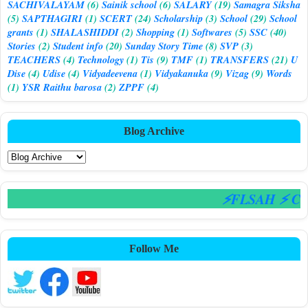
SACHIVALAYAM
(6)
Sainik school
(6)
SALARY
(19)
Samagra Siksha
(5)
SAPTHAGIRI
(1)
SCERT
(24)
Scholarship
(3)
School
(29)
School
grants
(1)
SHALASHIDDI
(2)
Shopping
(1)
Softwares
(5)
SSC
(40)
Stories
(2)
Student info
(20)
Sunday Story Time
(8)
SVP
(3)
TEACHERS
(4)
Technology
(1)
Tis
(9)
TMF
(1)
TRANSFERS
(21)
U
Dise
(4)
Udise
(4)
Vidyadeevena
(1)
Vidyakanuka
(9)
Vizag
(9)
Words
(1)
YSR Raithu barosa
(2)
ZPPF
(4)
Blog Archive
⚡FLSAH ⚡ CSE
Follow Me