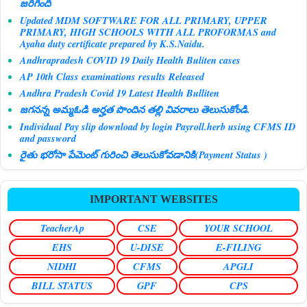
జరిగింది
Updated MDM SOFTWARE FOR ALL PRIMARY, UPPER
PRIMARY, HIGH SCHOOLS WITH ALL PROFORMAS and
Ayaha duty certificate prepared by K.S.Naidu.
Andhrapradesh COVID 19 Daily Health Buliten cases
AP 10th Class examinations results Released
Andhra Pradesh Covid 19 Latest Health Bulliten
జగనన్న అమ్మఓడి అర్హత పొందిన తల్లి వివరాలు తెలుసుకోండి.
Individual Pay slip download by login Payroll.herb using CFMS ID
and password
రైతు భరోసా పేమెంట్ గురించి తెలుసుకోవడానికి(Payment Status )
IMPORTANT WEBSITES
TeacherAp
CSE
YOUR SCHOOL
EHS
U-DISE
E-FILING
NIDHI
CFMS
APGLI
BILL STATUS
GPF
CPS