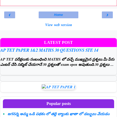
‹
›
Home
View web version
LATEST POST
AP TET PAPER 1&2 MATHS 30 QUESTIONS STE 14
AP TET పరీక్షలుకు సంబంధించి MATHS లో వచ్చే ముఖ్యమైన ప్రశ్నలు.మీ పేరు
ఎంటర్ చేసి సబ్మిట్ చేయగానే 30 ప్రశ్నలతో exam open అవుతుంది.30 ప్రశ్నలు ...
Popular posts
జగనన్న అమ్మ ఒడి పథకం లో తల్లి బ్యాంకు ఖాతా లో డబ్బులు వేయడం