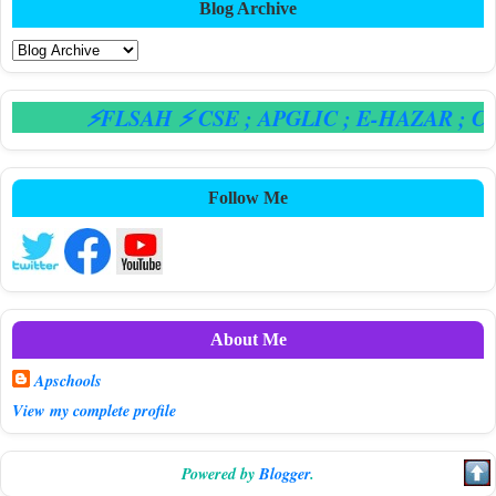
Blog Archive
⚡FLSAH ⚡ CSE
; APGLIC
; E-HAZAR
; CPS
Follow Me
About Me
Apschools
View my complete profile
Powered by
Blogger
.