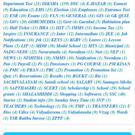
Department Test
(21)
DIKSHA
(159)
DSC
(4)
E-HAZAR
(6)
Eamcet
(9)
Education
(2)
EHS
(15)
Election
(24)
Employees
(1)
Entrance Test
(2)
ESR
(10)
Exams
(12)
FLN
(9)
GENERAL
(81)
GIS
(4)
GK QUIZ
(1)
GO's
(20)
GORUMUDDA
(2)
Govt
(6)
Gurukul
(5)
Habitation plan
(1)
Hall Ticket
(13)
HRA
(1)
IIIT
(7)
IMMS
(51)
Income Tax
(23)
Inspire
(2)
INSURANCE
(1)
Inter
(12)
Intermediate
(5)
JEE
(4)
Job
Notifications
(16)
Jvk
(12)
KEYS
(1)
KGBV
(5)
Leaves
(1)
Lesson
Plans
(5)
LIP
(1)
MDM
(38)
Model School
(2)
MTS
(2)
Municipal
(1)
NADU-NEDU
(22)
Navaratnalu
(4)
Navodaya
(11)
Neet
(1)
NEP
(1)
NEWS
(1)
NISHTHA
(38)
NMMS
(10)
Notification
(1)
Novodaya
(1)
Pan
(3)
Payroll
(2)
Pc
(2)
Pensioners
(3)
PG COURSE
(1)
PM KISAN
(4)
PMC
(4)
PRAN
(1)
PRC
(25)
Promotion
(3)
Promotion list
(2)
Quiz
(5)
Reservations
(2)
Results
(16)
RGUKT
(1)
Rte
(1)
SACHIVALAYAM
(6)
Sainik school
(6)
SALARY
(19)
Samagra Siksha
(5)
SAPTHAGIRI
(1)
SCERT
(24)
Scholarship
(3)
School
(29)
School
grants
(1)
SHALASHIDDI
(2)
Shopping
(1)
Softwares
(5)
SSC
(40)
Stories
(2)
Student info
(20)
Sunday Story Time
(8)
SVP
(3)
TEACHERS
(4)
Technology
(1)
Tis
(9)
TMF
(1)
TRANSFERS
(21)
U
Dise
(4)
Udise
(4)
Vidyadeevena
(1)
Vidyakanuka
(9)
Vizag
(9)
Words
(1)
YSR Raithu barosa
(2)
ZPPF
(4)