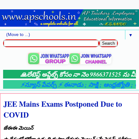
▼
🙏లేటెస్ట్ అప్డేట్స్ కోసం నా నెం 9866371525 ను మీ వ
⚡న్యూస్ పేపర్స్ ⚡ ఈనాడు
; సాక్షి
; ఆంధ్రజ్యోతి
; ఆం
JEE Mains Exams Postponed Due to
COVID
జేఈఈ మెయిన్