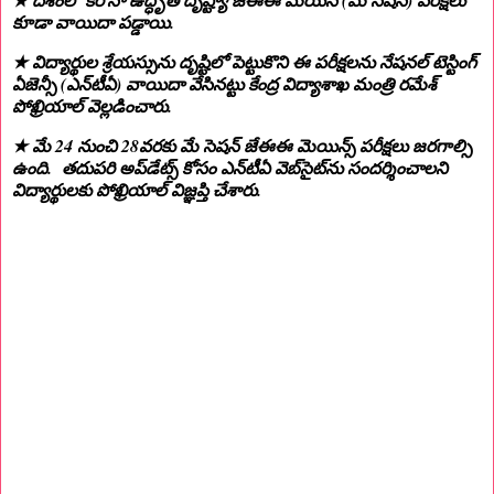
★ దేశంలో కరోనా ఉద్ధృతి దృష్ట్యా జేఈఈ మెయిన్‌ (మే సెషన్) పరీక్షలు
కూడా వాయిదా పడ్డాయి.
★ విద్యార్థుల శ్రేయస్సును దృష్టిలో పెట్టుకొని ఈ పరీక్షలను నేషనల్‌ టెస్టింగ్
ఏజెన్సీ (ఎన్‌టీఏ) వాయిదా వేసినట్టు కేంద్ర విద్యాశాఖ మంత్రి రమేశ్
పోఖ్రియాల్‌ వెల్లడించారు.
★ మే 24 నుంచి 28వరకు మే సెషన్‌ జేఈఈ మెయిన్స్‌ పరీక్షలు జరగాల్సి
ఉంది. తదుపరి అప్‌డేట్స్‌ కోసం ఎన్‌టీఏ వెబ్‌సైట్‌ను సందర్శించాలని
విద్యార్థులకు పోఖ్రియాల్‌ విజ్ఞప్తి చేశారు.