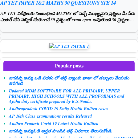
AP TET PAPER 1&2 MATHS 30 QUESTIONS STE 14
AP TET పరీక్షలుకు సంబంధించి MATHS లో వచ్చే ముఖ్యమైన ప్రశ్నలు.మీ పేరు
ఎంటర్ చేసి సబ్మిట్ చేయగానే 30 ప్రశ్నలతో exam open అవుతుంది.30 ప్రశ్నలు ...
Popular posts
జగనన్న అమ్మ ఒడి పథకం లో తల్లి బ్యాంకు ఖాతా లో డబ్బులు వేయడం
జరిగింది
Updated MDM SOFTWARE FOR ALL PRIMARY, UPPER
PRIMARY, HIGH SCHOOLS WITH ALL PROFORMAS and
Ayaha duty certificate prepared by K.S.Naidu.
Andhrapradesh COVID 19 Daily Health Buliten cases
AP 10th Class examinations results Released
Andhra Pradesh Covid 19 Latest Health Bulliten
జగనన్న అమ్మఓడి అర్హత పొందిన తల్లి వివరాలు తెలుసుకోండి.