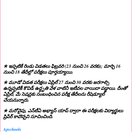
★ ఇప్పటికే రెండు విడతలు ఫిబ్రవరి (23 నుంచి 26 వరకు); మార్చి 16
నుంచి 18 తేదీల్లో పరీక్షలు పూర్తయ్యాయి.
★ మూడో విడత పరీక్షలు ఏప్రిల్‌ 27 నుంచి 30 వరకు జరగాల్సి
ఉన్నప్పటికీ కొవిడ్ ఉద్ధృతి వేళ వాటినీ ఇటీవల వాయిదా పడ్డాయి. దీంతో
ఏప్రిల్‌, మే సెషన్లకు సంబంధించిన పరీక్ష తేదీలను రీషెడ్యూల్‌
చేయనున్నారు.
★ మరోవైపు, ఎన్‌టీఏ అభ్యాస్‌ యాప్‌ ద్వారా ఈ పరీక్షలకు విద్యార్థులు
ప్రిపేర్‌ కావొచ్చని సూచించింది.
Apschools