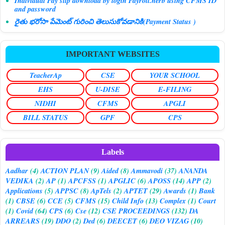
Individual Pay slip download by login Payroll.herb using CFMS ID
and password
రైతు భరోసా పేమెంట్ గురించి తెలుసుకోవడానికి(Payment Status )
IMPORTANT WEBSITES
TeacherAp
CSE
YOUR SCHOOL
EHS
U-DISE
E-FILING
NIDHI
CFMS
APGLI
BILL STATUS
GPF
CPS
Labels
Aadhar
(4)
ACTION PLAN
(9)
Aided
(8)
Ammavodi
(37)
ANANDA
VEDIKA
(2)
AP
(1)
APCFSS
(1)
APGLIC
(6)
APOSS
(14)
APP
(2)
Applications
(5)
APPSC
(8)
ApTels
(2)
APTET
(29)
Awards
(1)
Bank
(1)
CBSE
(6)
CCE
(5)
CFMS
(15)
Child Info
(13)
Complex
(1)
Court
(1)
Covid
(64)
CPS
(6)
Cse
(12)
CSE PROCEEDINGS
(132)
DA
ARREARS
(19)
DDO
(2)
Ded
(6)
DEECET
(6)
DEO VIZAG
(10)