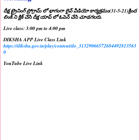
దీక్ష ట్రైనింగ్ ప్రోగ్రామ్ లో భాగంగా లైవ్ వీడియో కార్యక్రమం(31-5-21)క్రింద
లింక్ ని క్లిక్ చేసి దీక్ష యాప్ లో ఓపెన్ చేసి చూడగలరు.
Live class: 3:00 pm to 4:00 pm
DIKSHA APP Live Class Link
https://diksha.gov.in/play/content/do_31329066572684492813563
0
YouTube Live Link