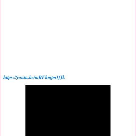
https://youtu.be/mBFkmjm1fJk