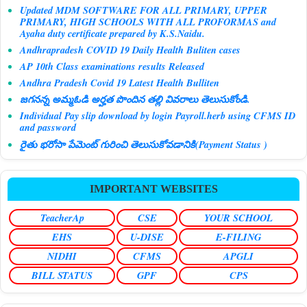
Updated MDM SOFTWARE FOR ALL PRIMARY, UPPER
PRIMARY, HIGH SCHOOLS WITH ALL PROFORMAS and
Ayaha duty certificate prepared by K.S.Naidu.
Andhrapradesh COVID 19 Daily Health Buliten cases
AP 10th Class examinations results Released
Andhra Pradesh Covid 19 Latest Health Bulliten
జగనన్న అమ్మఓడి అర్హత పొందిన తల్లి వివరాలు తెలుసుకోండి.
Individual Pay slip download by login Payroll.herb using CFMS ID
and password
రైతు భరోసా పేమెంట్ గురించి తెలుసుకోవడానికి(Payment Status )
IMPORTANT WEBSITES
TeacherAp
CSE
YOUR SCHOOL
EHS
U-DISE
E-FILING
NIDHI
CFMS
APGLI
BILL STATUS
GPF
CPS