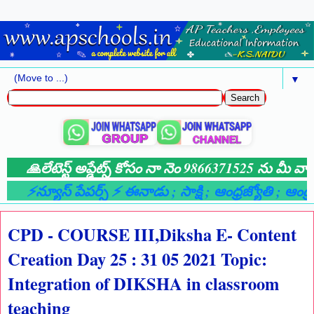
▼
🙏లేటెస్ట్ అప్డేట్స్ కోసం నా నెం 9866371525 ను మీ వాట్
⚡న్యూస్ పేపర్స్ ⚡ ఈనాడు
; సాక్షి
; ఆంధ్రజ్యోతి
; ఆంధ్ర
CPD - COURSE III,Diksha E- Content
Creation Day 25 : 31 05 2021 Topic:
Integration of DIKSHA in classroom
teaching