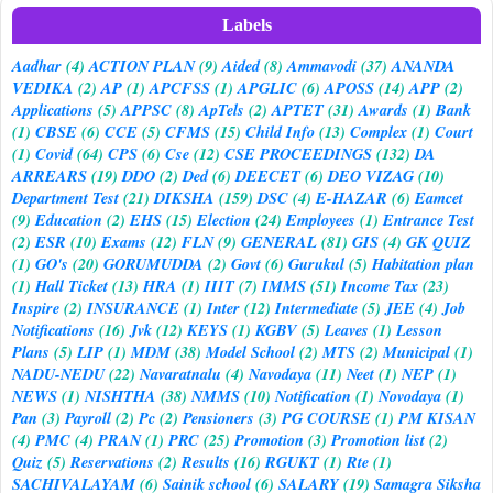
Labels
Aadhar
(4)
ACTION PLAN
(9)
Aided
(8)
Ammavodi
(37)
ANANDA
VEDIKA
(2)
AP
(1)
APCFSS
(1)
APGLIC
(6)
APOSS
(14)
APP
(2)
Applications
(5)
APPSC
(8)
ApTels
(2)
APTET
(31)
Awards
(1)
Bank
(1)
CBSE
(6)
CCE
(5)
CFMS
(15)
Child Info
(13)
Complex
(1)
Court
(1)
Covid
(64)
CPS
(6)
Cse
(12)
CSE PROCEEDINGS
(132)
DA
ARREARS
(19)
DDO
(2)
Ded
(6)
DEECET
(6)
DEO VIZAG
(10)
Department Test
(21)
DIKSHA
(159)
DSC
(4)
E-HAZAR
(6)
Eamcet
(9)
Education
(2)
EHS
(15)
Election
(24)
Employees
(1)
Entrance Test
(2)
ESR
(10)
Exams
(12)
FLN
(9)
GENERAL
(81)
GIS
(4)
GK QUIZ
(1)
GO's
(20)
GORUMUDDA
(2)
Govt
(6)
Gurukul
(5)
Habitation plan
(1)
Hall Ticket
(13)
HRA
(1)
IIIT
(7)
IMMS
(51)
Income Tax
(23)
Inspire
(2)
INSURANCE
(1)
Inter
(12)
Intermediate
(5)
JEE
(4)
Job
Notifications
(16)
Jvk
(12)
KEYS
(1)
KGBV
(5)
Leaves
(1)
Lesson
Plans
(5)
LIP
(1)
MDM
(38)
Model School
(2)
MTS
(2)
Municipal
(1)
NADU-NEDU
(22)
Navaratnalu
(4)
Navodaya
(11)
Neet
(1)
NEP
(1)
NEWS
(1)
NISHTHA
(38)
NMMS
(10)
Notification
(1)
Novodaya
(1)
Pan
(3)
Payroll
(2)
Pc
(2)
Pensioners
(3)
PG COURSE
(1)
PM KISAN
(4)
PMC
(4)
PRAN
(1)
PRC
(25)
Promotion
(3)
Promotion list
(2)
Quiz
(5)
Reservations
(2)
Results
(16)
RGUKT
(1)
Rte
(1)
SACHIVALAYAM
(6)
Sainik school
(6)
SALARY
(19)
Samagra Siksha