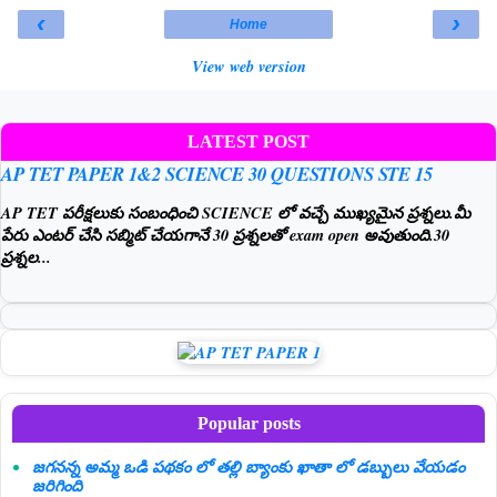
‹
›
Home
View web version
LATEST POST
AP TET PAPER 1&2 SCIENCE 30 QUESTIONS STE 15
AP TET పరీక్షలుకు సంబంధించి SCIENCE లో వచ్చే ముఖ్యమైన ప్రశ్నలు.మీ
పేరు ఎంటర్ చేసి సబ్మిట్ చేయగానే 30 ప్రశ్నలతో exam open అవుతుంది.30
ప్రశ్నల...
Popular posts
జగనన్న అమ్మ ఒడి పథకం లో తల్లి బ్యాంకు ఖాతా లో డబ్బులు వేయడం
జరిగింది