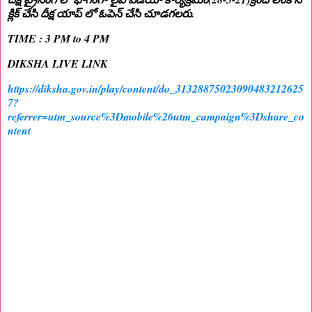
క్లిక్ చేసి దీక్ష యాప్ లో ఓపెన్ చేసి చూడగలరు.
TIME : 3 PM to 4 PM
DIKSHA LIVE LINK
https://diksha.gov.in/play/content/do_31328875023090483212625
7?
referrer=utm_source%3Dmobile%26utm_campaign%3Dshare_co
ntent