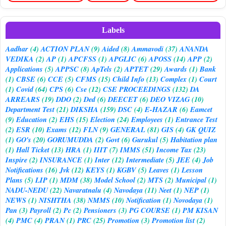
Labels
Aadhar
(4)
ACTION PLAN
(9)
Aided
(8)
Ammavodi
(37)
ANANDA
VEDIKA
(2)
AP
(1)
APCFSS
(1)
APGLIC
(6)
APOSS
(14)
APP
(2)
Applications
(5)
APPSC
(8)
ApTels
(2)
APTET
(29)
Awards
(1)
Bank
(1)
CBSE
(6)
CCE
(5)
CFMS
(15)
Child Info
(13)
Complex
(1)
Court
(1)
Covid
(64)
CPS
(6)
Cse
(12)
CSE PROCEEDINGS
(132)
DA
ARREARS
(19)
DDO
(2)
Ded
(6)
DEECET
(6)
DEO VIZAG
(10)
Department Test
(21)
DIKSHA
(159)
DSC
(4)
E-HAZAR
(6)
Eamcet
(9)
Education
(2)
EHS
(15)
Election
(24)
Employees
(1)
Entrance Test
(2)
ESR
(10)
Exams
(12)
FLN
(9)
GENERAL
(81)
GIS
(4)
GK QUIZ
(1)
GO's
(20)
GORUMUDDA
(2)
Govt
(6)
Gurukul
(5)
Habitation plan
(1)
Hall Ticket
(13)
HRA
(1)
IIIT
(7)
IMMS
(51)
Income Tax
(23)
Inspire
(2)
INSURANCE
(1)
Inter
(12)
Intermediate
(5)
JEE
(4)
Job
Notifications
(16)
Jvk
(12)
KEYS
(1)
KGBV
(5)
Leaves
(1)
Lesson
Plans
(5)
LIP
(1)
MDM
(38)
Model School
(2)
MTS
(2)
Municipal
(1)
NADU-NEDU
(22)
Navaratnalu
(4)
Navodaya
(11)
Neet
(1)
NEP
(1)
NEWS
(1)
NISHTHA
(38)
NMMS
(10)
Notification
(1)
Novodaya
(1)
Pan
(3)
Payroll
(2)
Pc
(2)
Pensioners
(3)
PG COURSE
(1)
PM KISAN
(4)
PMC
(4)
PRAN
(1)
PRC
(25)
Promotion
(3)
Promotion list
(2)