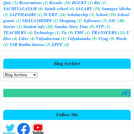
Quiz
(5)
Reservations
(2)
Results
(16)
RGUKT
(1)
Rte
(1)
SACHIVALAYAM
(6)
Sainik school
(6)
SALARY
(19)
Samagra Siksha
(5)
SAPTHAGIRI
(1)
SCERT
(24)
Scholarship
(3)
School
(29)
School
grants
(1)
SHALASHIDDI
(2)
Shopping
(1)
Softwares
(5)
SSC
(40)
Stories
(2)
Student info
(20)
Sunday Story Time
(8)
SVP
(3)
TEACHERS
(4)
Technology
(1)
Tis
(9)
TMF
(1)
TRANSFERS
(21)
U
Dise
(4)
Udise
(4)
Vidyadeevena
(1)
Vidyakanuka
(9)
Vizag
(9)
Words
(1)
YSR Raithu barosa
(2)
ZPPF
(4)
Blog Archive
⚡FLSA
Follow Me