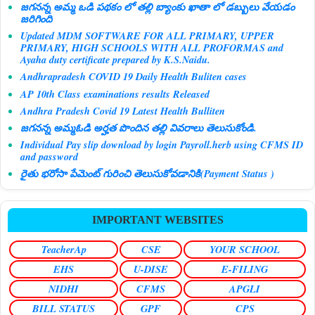
జగనన్న అమ్మ ఒడి పథకం లో తల్లి బ్యాంకు ఖాతా లో డబ్బులు వేయడం
జరిగింది
Updated MDM SOFTWARE FOR ALL PRIMARY, UPPER
PRIMARY, HIGH SCHOOLS WITH ALL PROFORMAS and
Ayaha duty certificate prepared by K.S.Naidu.
Andhrapradesh COVID 19 Daily Health Buliten cases
AP 10th Class examinations results Released
Andhra Pradesh Covid 19 Latest Health Bulliten
జగనన్న అమ్మఓడి అర్హత పొందిన తల్లి వివరాలు తెలుసుకోండి.
Individual Pay slip download by login Payroll.herb using CFMS ID
and password
రైతు భరోసా పేమెంట్ గురించి తెలుసుకోవడానికి(Payment Status )
IMPORTANT WEBSITES
TeacherAp
CSE
YOUR SCHOOL
EHS
U-DISE
E-FILING
NIDHI
CFMS
APGLI
BILL STATUS
GPF
CPS