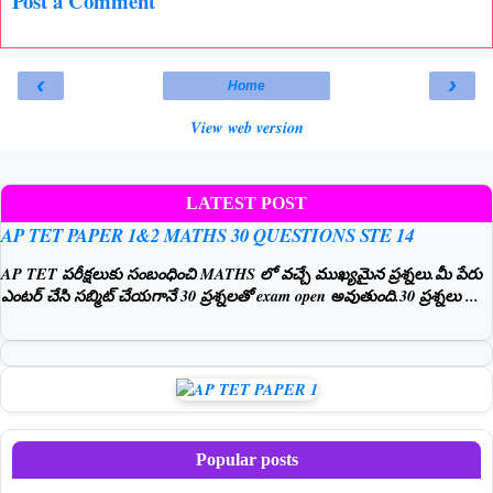
Post a Comment
‹
›
Home
View web version
LATEST POST
AP TET PAPER 1&2 MATHS 30 QUESTIONS STE 14
AP TET పరీక్షలుకు సంబంధించి MATHS లో వచ్చే ముఖ్యమైన ప్రశ్నలు.మీ పేరు
ఎంటర్ చేసి సబ్మిట్ చేయగానే 30 ప్రశ్నలతో exam open అవుతుంది.30 ప్రశ్నలు ...
Popular posts