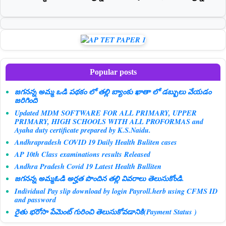
Popular posts
జగనన్న అమ్మ ఒడి పథకం లో తల్లి బ్యాంకు ఖాతా లో డబ్బులు వేయడం
జరిగింది
Updated MDM SOFTWARE FOR ALL PRIMARY, UPPER
PRIMARY, HIGH SCHOOLS WITH ALL PROFORMAS and
Ayaha duty certificate prepared by K.S.Naidu.
Andhrapradesh COVID 19 Daily Health Buliten cases
AP 10th Class examinations results Released
Andhra Pradesh Covid 19 Latest Health Bulliten
జగనన్న అమ్మఓడి అర్హత పొందిన తల్లి వివరాలు తెలుసుకోండి.
Individual Pay slip download by login Payroll.herb using CFMS ID
and password
రైతు భరోసా పేమెంట్ గురించి తెలుసుకోవడానికి(Payment Status )