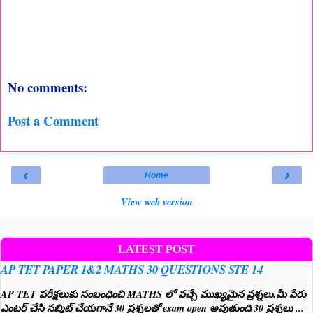
No comments:
Post a Comment
‹
›
Home
View web version
LATEST POST
AP TET PAPER 1&2 MATHS 30 QUESTIONS STE 14
AP TET పరీక్షలుకు సంబంధించి MATHS లో వచ్చే ముఖ్యమైన ప్రశ్నలు.మీ పేరు
ఎంటర్ చేసి సబ్మిట్ చేయగానే 30 ప్రశ్నలతో exam open అవుతుంది.30 ప్రశ్నలు ...