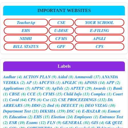
IMPORTANT WEBSITES
TeacherAp
CSE
YOUR SCHOOL
EHS
U-DISE
E-FILING
NIDHI
CFMS
APGLI
BILL STATUS
GPF
CPS
Labels
Aadhar
(4)
ACTION PLAN
(9)
Aided
(8)
Ammavodi
(37)
ANANDA
VEDIKA
(2)
AP
(1)
APCFSS
(1)
APGLIC
(6)
APOSS
(14)
APP
(2)
Applications
(5)
APPSC
(8)
ApTels
(2)
APTET
(29)
Awards
(1)
Bank
(1)
CBSE
(6)
CCE
(5)
CFMS
(15)
Child Info
(13)
Complex
(1)
Court
(1)
Covid
(64)
CPS
(6)
Cse
(12)
CSE PROCEEDINGS
(132)
DA
ARREARS
(19)
DDO
(2)
Ded
(6)
DEECET
(6)
DEO VIZAG
(10)
Department Test
(21)
DIKSHA
(159)
DSC
(4)
E-HAZAR
(6)
Eamcet
(9)
Education
(2)
EHS
(15)
Election
(24)
Employees
(1)
Entrance Test
(2)
ESR
(10)
Exams
(12)
FLN
(9)
GENERAL
(81)
GIS
(4)
GK QUIZ