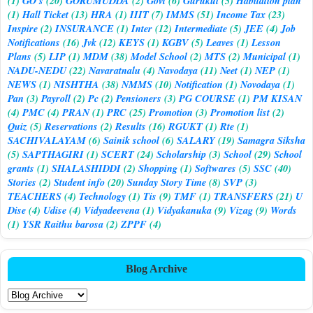
(1)
GO's
(20)
GORUMUDDA
(2)
Govt
(6)
Gurukul
(5)
Habitation plan
(1)
Hall Ticket
(13)
HRA
(1)
IIIT
(7)
IMMS
(51)
Income Tax
(23)
Inspire
(2)
INSURANCE
(1)
Inter
(12)
Intermediate
(5)
JEE
(4)
Job
Notifications
(16)
Jvk
(12)
KEYS
(1)
KGBV
(5)
Leaves
(1)
Lesson
Plans
(5)
LIP
(1)
MDM
(38)
Model School
(2)
MTS
(2)
Municipal
(1)
NADU-NEDU
(22)
Navaratnalu
(4)
Navodaya
(11)
Neet
(1)
NEP
(1)
NEWS
(1)
NISHTHA
(38)
NMMS
(10)
Notification
(1)
Novodaya
(1)
Pan
(3)
Payroll
(2)
Pc
(2)
Pensioners
(3)
PG COURSE
(1)
PM KISAN
(4)
PMC
(4)
PRAN
(1)
PRC
(25)
Promotion
(3)
Promotion list
(2)
Quiz
(5)
Reservations
(2)
Results
(16)
RGUKT
(1)
Rte
(1)
SACHIVALAYAM
(6)
Sainik school
(6)
SALARY
(19)
Samagra Siksha
(5)
SAPTHAGIRI
(1)
SCERT
(24)
Scholarship
(3)
School
(29)
School
grants
(1)
SHALASHIDDI
(2)
Shopping
(1)
Softwares
(5)
SSC
(40)
Stories
(2)
Student info
(20)
Sunday Story Time
(8)
SVP
(3)
TEACHERS
(4)
Technology
(1)
Tis
(9)
TMF
(1)
TRANSFERS
(21)
U
Dise
(4)
Udise
(4)
Vidyadeevena
(1)
Vidyakanuka
(9)
Vizag
(9)
Words
(1)
YSR Raithu barosa
(2)
ZPPF
(4)
Blog Archive