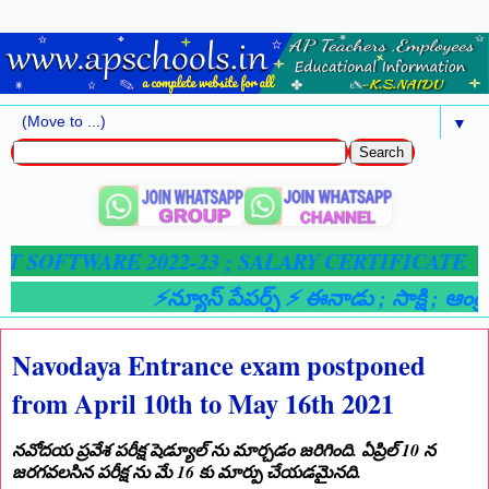
▼
 SOFTWARE 2022-23 ; SALARY CERTIFICATE
⚡న్యూస్ పేపర్స్ ⚡ ఈనాడు
; సాక్షి
; ఆంధ్రజ్
Navodaya Entrance exam postponed
from April 10th to May 16th 2021
నవోదయ ప్రవేశ పరీక్ష షెడ్యూల్ ను మార్చడం జరిగింది. ఏప్రిల్ 10 న
జరగవలసిన పరీక్ష ను మే 16 కు మార్పు చేయడమైనది.