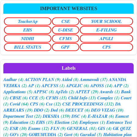
IMPORTANT WEBSITES
TeacherAp
CSE
YOUR SCHOOL
EHS
U-DISE
E-FILING
NIDHI
CFMS
APGLI
BILL STATUS
GPF
CPS
Labels
Aadhar
(4)
ACTION PLAN
(9)
Aided
(8)
Ammavodi
(37)
ANANDA
VEDIKA
(2)
AP
(1)
APCFSS
(1)
APGLIC
(6)
APOSS
(14)
APP
(2)
Applications
(5)
APPSC
(8)
ApTels
(2)
APTET
(29)
Awards
(1)
Bank
(1)
CBSE
(6)
CCE
(5)
CFMS
(15)
Child Info
(13)
Complex
(1)
Court
(1)
Covid
(64)
CPS
(6)
Cse
(12)
CSE PROCEEDINGS
(132)
DA
ARREARS
(19)
DDO
(2)
Ded
(6)
DEECET
(6)
DEO VIZAG
(10)
Department Test
(21)
DIKSHA
(159)
DSC
(4)
E-HAZAR
(6)
Eamcet
(9)
Education
(2)
EHS
(15)
Election
(24)
Employees
(1)
Entrance Test
(2)
ESR
(10)
Exams
(12)
FLN
(9)
GENERAL
(81)
GIS
(4)
GK QUIZ
(1)
GO's
(20)
GORUMUDDA
(2)
Govt
(6)
Gurukul
(5)
Habitation plan