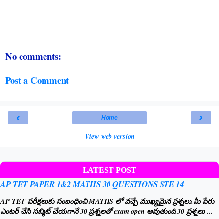
No comments:
Post a Comment
‹
›
Home
View web version
LATEST POST
AP TET PAPER 1&2 MATHS 30 QUESTIONS STE 14
AP TET పరీక్షలుకు సంబంధించి MATHS లో వచ్చే ముఖ్యమైన ప్రశ్నలు.మీ పేరు
ఎంటర్ చేసి సబ్మిట్ చేయగానే 30 ప్రశ్నలతో exam open అవుతుంది.30 ప్రశ్నలు ...