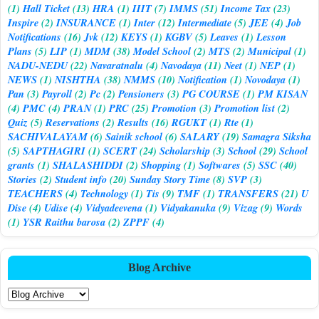
(1)
Hall Ticket
(13)
HRA
(1)
IIIT
(7)
IMMS
(51)
Income Tax
(23)
Inspire
(2)
INSURANCE
(1)
Inter
(12)
Intermediate
(5)
JEE
(4)
Job
Notifications
(16)
Jvk
(12)
KEYS
(1)
KGBV
(5)
Leaves
(1)
Lesson
Plans
(5)
LIP
(1)
MDM
(38)
Model School
(2)
MTS
(2)
Municipal
(1)
NADU-NEDU
(22)
Navaratnalu
(4)
Navodaya
(11)
Neet
(1)
NEP
(1)
NEWS
(1)
NISHTHA
(38)
NMMS
(10)
Notification
(1)
Novodaya
(1)
Pan
(3)
Payroll
(2)
Pc
(2)
Pensioners
(3)
PG COURSE
(1)
PM KISAN
(4)
PMC
(4)
PRAN
(1)
PRC
(25)
Promotion
(3)
Promotion list
(2)
Quiz
(5)
Reservations
(2)
Results
(16)
RGUKT
(1)
Rte
(1)
SACHIVALAYAM
(6)
Sainik school
(6)
SALARY
(19)
Samagra Siksha
(5)
SAPTHAGIRI
(1)
SCERT
(24)
Scholarship
(3)
School
(29)
School
grants
(1)
SHALASHIDDI
(2)
Shopping
(1)
Softwares
(5)
SSC
(40)
Stories
(2)
Student info
(20)
Sunday Story Time
(8)
SVP
(3)
TEACHERS
(4)
Technology
(1)
Tis
(9)
TMF
(1)
TRANSFERS
(21)
U
Dise
(4)
Udise
(4)
Vidyadeevena
(1)
Vidyakanuka
(9)
Vizag
(9)
Words
(1)
YSR Raithu barosa
(2)
ZPPF
(4)
Blog Archive