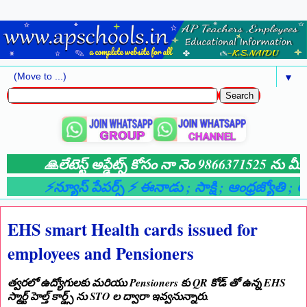
▼
🙏లేటెస్ట్ అప్డేట్స్ కోసం నా నెం 9866371525 ను మీ 
⚡న్యూస్ పేపర్స్ ⚡ ఈనాడు
; సాక్షి
; ఆంధ్రజ్యోతి
; ఆం
EHS smart Health cards issued for
employees and Pensioners
త్వరలో ఉద్యోగులకు మరియు Pensioners కు QR కోడ్ తో ఉన్న EHS
స్మార్ట్ హెల్త్ కార్డ్స్ ను STO ల ద్వారా ఇవ్వనున్నారు.