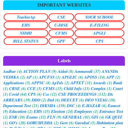
IMPORTANT WEBSITES
TeacherAp
CSE
YOUR SCHOOL
EHS
U-DISE
E-FILING
NIDHI
CFMS
APGLI
BILL STATUS
GPF
CPS
Labels
Aadhar
(4)
ACTION PLAN
(9)
Aided
(8)
Ammavodi
(37)
ANANDA
VEDIKA
(2)
AP
(1)
APCFSS
(1)
APGLIC
(6)
APOSS
(14)
APP
(2)
Applications
(5)
APPSC
(8)
ApTels
(2)
APTET
(31)
Awards
(1)
Bank
(1)
CBSE
(6)
CCE
(5)
CFMS
(15)
Child Info
(13)
Complex
(1)
Court
(1)
Covid
(64)
CPS
(6)
Cse
(12)
CSE PROCEEDINGS
(132)
DA
ARREARS
(19)
DDO
(2)
Ded
(6)
DEECET
(6)
DEO VIZAG
(10)
Department Test
(21)
DIKSHA
(159)
DSC
(4)
E-HAZAR
(6)
Eamcet
(9)
Education
(2)
EHS
(15)
Election
(24)
Employees
(1)
Entrance Test
(2)
ESR
(10)
Exams
(12)
FLN
(9)
GENERAL
(81)
GIS
(4)
GK QUIZ
(1)
GO's
(20)
GORUMUDDA
(2)
Govt
(6)
Gurukul
(5)
Habitation plan