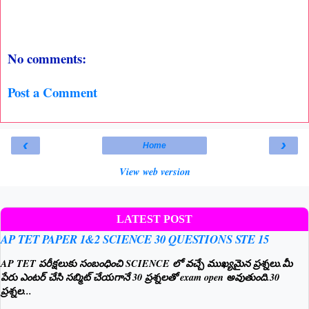
No comments:
Post a Comment
‹
›
Home
View web version
LATEST POST
AP TET PAPER 1&2 SCIENCE 30 QUESTIONS STE 15
AP TET పరీక్షలుకు సంబంధించి SCIENCE లో వచ్చే ముఖ్యమైన ప్రశ్నలు.మీ
పేరు ఎంటర్ చేసి సబ్మిట్ చేయగానే 30 ప్రశ్నలతో exam open అవుతుంది.30
ప్రశ్నల...