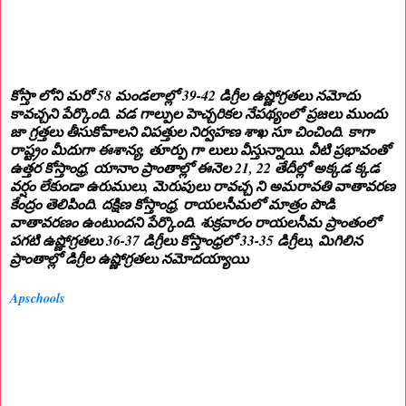
కోస్తా లోని మరో 58 మండలాల్లో 39-42 డిగ్రీల ఉష్ణోగ్రతలు నమోదు
కావచ్చని పేర్కొంది. వడ గాల్పుల హెచ్చరికల నేపథ్యంలో ప్రజలు ముందు
జా గ్రత్తలు తీసుకోవాలని విపత్తుల నిర్వహణ శాఖ సూ చించింది. కాగా
రాష్ట్రం మీదుగా ఈశాన్య, తూర్పు గా లులు వీస్తున్నాయి. వీటి ప్రభావంతో
ఉత్తర కోస్తాంధ్ర, యానాం ప్రాంతాల్లో ఈనెల 21, 22 తేదీల్లో అక్కడ క్కడ
వర్షం లేకుండా ఉరుములు, మెరుపులు రావచ్చ ని అమరావతి వాతావరణ
కేంద్రం తెలిపింది. దక్షిణ కోస్తాంధ్ర, రాయలసీమలో మాత్రం పొడి
వాతావరణం ఉంటుందని పేర్కొంది. శుక్రవారం రాయలసీమ ప్రాంతంలో
పగటి ఉష్ణోగ్రతలు 36-37 డిగ్రీలు కోస్తాంధ్రలో 33-35 డిగ్రీలు, మిగిలిన
ప్రాంతాల్లో డిగ్రీల ఉష్ణోగ్రతలు నమోదయ్యాయి
Apschools