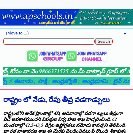
▼
డేట్స్ కోసం నా నెం 9866371525 ను మీ వాట్సాప్ గ్రూప్ లో AD
్స్ ⚡ ఈనాడు
; సాక్షి
; ఆంధ్రజ్యోతి
; ఆంధ్రభూమి
; లైవ్ న్యూస్ 
రాష్ట్రం లో నేడు, రేపు తీవ్ర వడగాడ్పులు
రాష్ట్రంలోని అనేక ప్రాంతాల్లో శని, ఆదివారాల్లో వడగా ల్పులు తీవ్రంగా
వీచే అవకాశముందని విపత్తుల నిర్వ హణ శాఖ హెచ్చరించింది. 62
మండలాల్లో 42.5-43,5 డిగ్రీల ఉష్ణోగ్రతలు నమోదు కావచ్చని తెలిపింది.
భా రత వాతావరణ శాఖ ఈ మేరకు వెల్లడించినట్టు పే ర్కొంది. శ్రీకాకుళం