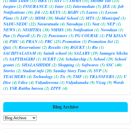
(1)
Hall Ticket
(13)
HRA
(1)
IIIT
(7)
IMMS
(51)
Income Tax
(23)
Inspire
(2)
INSURANCE
(1)
Inter
(12)
Intermediate
(5)
JEE
(4)
Job
Notifications
(16)
Jvk
(12)
KEYS
(1)
KGBV
(5)
Leaves
(1)
Lesson
Plans
(5)
LIP
(1)
MDM
(38)
Model School
(2)
MTS
(2)
Municipal
(1)
NADU-NEDU
(22)
Navaratnalu
(4)
Navodaya
(11)
Neet
(1)
NEP
(1)
NEWS
(1)
NISHTHA
(38)
NMMS
(10)
Notification
(1)
Novodaya
(1)
Pan
(3)
Payroll
(2)
Pc
(2)
Pensioners
(3)
PG COURSE
(1)
PM KISAN
(4)
PMC
(4)
PRAN
(1)
PRC
(25)
Promotion
(3)
Promotion list
(2)
Quiz
(5)
Reservations
(2)
Results
(16)
RGUKT
(1)
Rte
(1)
SACHIVALAYAM
(6)
Sainik school
(6)
SALARY
(19)
Samagra Siksha
(5)
SAPTHAGIRI
(1)
SCERT
(24)
Scholarship
(3)
School
(29)
School
grants
(1)
SHALASHIDDI
(2)
Shopping
(1)
Softwares
(5)
SSC
(40)
Stories
(2)
Student info
(20)
Sunday Story Time
(8)
SVP
(3)
TEACHERS
(4)
Technology
(1)
Tis
(9)
TMF
(1)
TRANSFERS
(21)
U
Dise
(4)
Udise
(4)
Vidyadeevena
(1)
Vidyakanuka
(9)
Vizag
(9)
Words
(1)
YSR Raithu barosa
(2)
ZPPF
(4)
Blog Archive