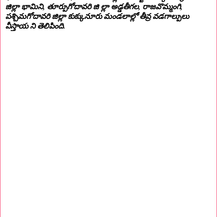
జిల్లా భామిని, తూర్పుగోదావరి జి ల్లా అడ్డతీగల, రాజవొమ్మంగి,
పశ్చిమగోదావరి జిల్లా కుక్కునూరు మండలాల్లో తీవ్ర వడగాల్పులు
వీస్తాయ ని తెలిపింది.