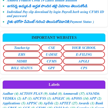
Andhra Pradesh Covid 19 Latest Health Bulliten
జగనన్న అమ్మఓడి అర్హత పొందిన తల్లి వివరాలు తెలుసుకోండి.
Individual Pay slip download by login Payroll.herb using CFMS ID
and password
రైతు భరోసా పేమెంట్ గురించి తెలుసుకోవడానికి(Payment Status )
IMPORTANT WEBSITES
TeacherAp
CSE
YOUR SCHOOL
EHS
U-DISE
E-FILING
NIDHI
CFMS
APGLI
BILL STATUS
GPF
CPS
Labels
Aadhar
(4)
ACTION PLAN
(9)
Aided
(8)
Ammavodi
(37)
ANANDA
VEDIKA
(2)
AP
(1)
APCFSS
(1)
APGLIC
(6)
APOSS
(14)
APP
(2)
Applications
(5)
APPSC
(8)
ApTels
(2)
APTET
(27)
Awards
(1)
Bank
(1)
CBSE
(6)
CCE
(5)
CFMS
(15)
Child Info
(13)
Complex
(1)
Court