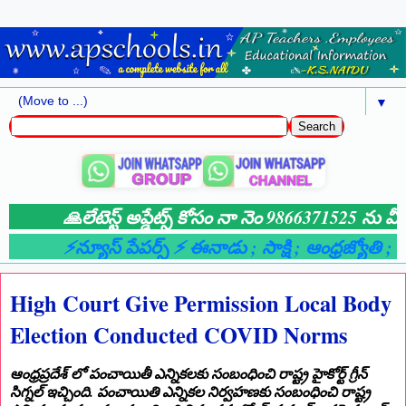
▼
🙏లేటెస్ట్ అప్డేట్స్ కోసం నా నెం 9866371525 ను మీ 
⚡న్యూస్ పేపర్స్ ⚡ ఈనాడు
; సాక్షి
; ఆంధ్రజ్యోతి
; ఆం
High Court Give Permission Local Body
Election Conducted COVID Norms
ఆంధ్రప్రదేశ్ లో పంచాయితీ ఎన్నికలకు సంబంధించి రాష్ట్ర హైకోర్ట్ గ్రీన్
సిగ్నల్ ఇచ్చింది. పంచాయితి ఎన్నికల నిర్వహణకు సంబంధించి రాష్ట్ర