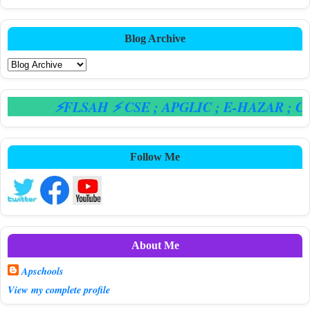
Blog Archive
⚡FLSAH ⚡ CSE
; APGLIC
; E-HAZAR
; CPS
Follow Me
About Me
Apschools
View my complete profile