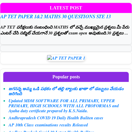
LATEST POST
AP TET PAPER 1&2 MATHS 30 QUESTIONS STE 13
AP TET పరీక్షలుకు సంబంధించి MATHS లో వచ్చే ముఖ్యమైన ప్రశ్నలు.మీ పేరు
ఎంటర్ చేసి సబ్మిట్ చేయగానే 30 ప్రశ్నలతో exam open అవుతుంది.30 ప్రశ్నలు ...
Popular posts
జగనన్న అమ్మ ఒడి పథకం లో తల్లి బ్యాంకు ఖాతా లో డబ్బులు వేయడం
జరిగింది
Updated MDM SOFTWARE FOR ALL PRIMARY, UPPER
PRIMARY, HIGH SCHOOLS WITH ALL PROFORMAS and
Ayaha duty certificate prepared by K.S.Naidu.
Andhrapradesh COVID 19 Daily Health Buliten cases
AP 10th Class examinations results Released