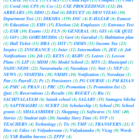
(1)
Covid
(64)
CPS
(6)
Cse
(12)
CSE PROCEEDINGS
(132)
DA
ARREARS
(19)
DDO
(2)
Ded
(6)
DEECET
(6)
DEO VIZAG
(10)
Department Test
(21)
DIKSHA
(159)
DSC
(4)
E-HAZAR
(6)
Eamcet
(9)
Education
(2)
EHS
(15)
Election
(24)
Employees
(1)
Entrance Test
(2)
ESR
(10)
Exams
(12)
FLN
(9)
GENERAL
(81)
GIS
(4)
GK QUIZ
(1)
GO's
(20)
GORUMUDDA
(2)
Govt
(6)
Gurukul
(5)
Habitation plan
(1)
Hall Ticket
(13)
HRA
(1)
IIIT
(7)
IMMS
(51)
Income Tax
(23)
Inspire
(2)
INSURANCE
(1)
Inter
(12)
Intermediate
(5)
JEE
(4)
Job
Notifications
(16)
Jvk
(12)
KEYS
(1)
KGBV
(5)
Leaves
(1)
Lesson
Plans
(5)
LIP
(1)
MDM
(38)
Model School
(2)
MTS
(2)
Municipal
(1)
NADU-NEDU
(22)
Navaratnalu
(4)
Navodaya
(11)
Neet
(1)
NEP
(1)
NEWS
(1)
NISHTHA
(38)
NMMS
(10)
Notification
(1)
Novodaya
(1)
Pan
(3)
Payroll
(2)
Pc
(2)
Pensioners
(3)
PG COURSE
(1)
PM KISAN
(4)
PMC
(4)
PRAN
(1)
PRC
(25)
Promotion
(3)
Promotion list
(2)
Quiz
(5)
Reservations
(2)
Results
(16)
RGUKT
(1)
Rte
(1)
SACHIVALAYAM
(6)
Sainik school
(6)
SALARY
(19)
Samagra Siksha
(5)
SAPTHAGIRI
(1)
SCERT
(24)
Scholarship
(3)
School
(29)
School
grants
(1)
SHALASHIDDI
(2)
Shopping
(1)
Softwares
(5)
SSC
(40)
Stories
(2)
Student info
(20)
Sunday Story Time
(8)
SVP
(3)
TEACHERS
(4)
Technology
(1)
Tis
(9)
TMF
(1)
TRANSFERS
(21)
U
Dise
(4)
Udise
(4)
Vidyadeevena
(1)
Vidyakanuka
(9)
Vizag
(9)
Words
(1)
YSR Raithu barosa
(2)
ZPPF
(4)