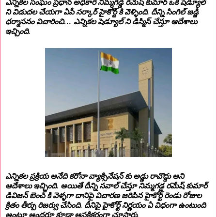
ఎన్నికల సంఘం ప్రధాన అధికారి నిమ్మగడ్డ రమేష్ కుమార్ ఒక షెడ్యూల్
ని విడుదల చేయగా ఏపీ సర్కార్ హైకోర్ట్ కి వెళ్ళింది. దీన్ని సింగిల్ జడ్జి
ధర్మాసనం విచారించి… ఎన్నికల షెడ్యూల్ ని డిస్మిస్ చేస్తూ ఆదేశాలు
ఇచ్చింది.
ఎన్నికల ప్రక్రియ అనేది కరోనా వ్యాక్సినేషన్ కు అడ్డు రావొద్దు అని
ఆదేశాలు ఇచ్చింది. అయితే దీన్ని సవాల్ చేస్తూ నిమ్మగడ్డ రమేష్ కుమార్
డివిజన్ బెంచ్ కి వెళ్ళగా దానిపై విచారణ జరిపిన హైకోర్ట్ రెండు రోజుల
క్రితం తీర్పు రిజర్వు చేసింది. దీనిపై హైకోర్ట్ నిర్ణయం ఏ విధంగా ఉంటుంది
అంటూ అందరూ కూడా ఆసక్తికరంగా చూసారు.