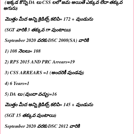
(ఇక్కడ కొన్ని DA లు CSS లలో జమ అయితే ఎక్కువ లేదా తక్కువ
అగును)
మొత్తం మీద అన్ని క్రెడిట్స్ కలిపి= 172 + వుండును
(SGT వారికి 3 తక్కువ గా వుంటాయి)
September 2020 వరకు DSC 2008(SA) వారికి
1) 108 నెలలు= 108
2) RPS 2015 AND PRC Arrears=19
3) CSS ARREARS =1 (అందరికీ వుండవు)
4) 6 Years=1
5) DA లు (వుందా వచ్చు)=16
మొత్తం మీద అన్ని క్రెడిట్స్ కలిపి= 145 + వుండును
(SGT 15 తక్కువ వుంటాయి)
September 2020 వరకు DSC 2012 వారికి