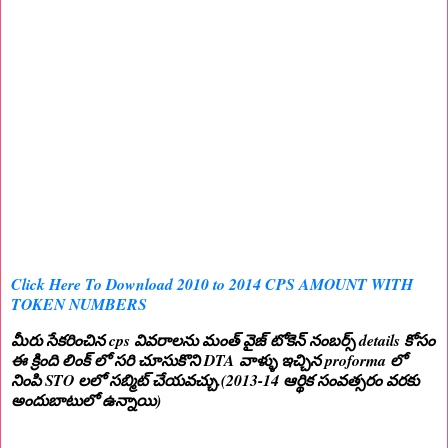
Click Here To Download 2010 to 2014 CPS AMOUNT WITH
TOKEN NUMBERS
మీరు సేకరించిన cps వివరాలను మంత్ వైజ్ టోకెన్ నంబర్స్ details కోసం
ఈ క్రింది లింక్ లో సరి చూసుకొని DTA వాళ్ళు ఇచ్చిన proforma లో
నింపి STO లలో సబ్మిట్ చేయవచ్చు.(2013-14 ఆర్థిక సంవత్సరం వరకు
అందుబాటులో ఉన్నాయి)