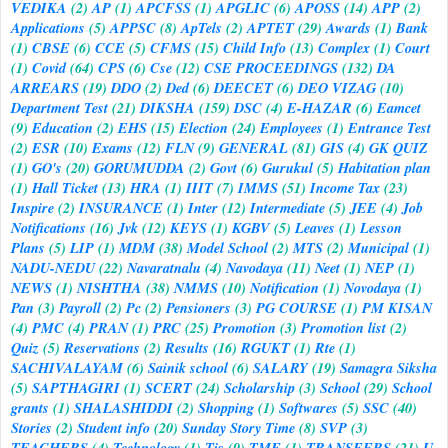
VEDIKA
(2)
AP
(1)
APCFSS
(1)
APGLIC
(6)
APOSS
(14)
APP
(2)
Applications
(5)
APPSC
(8)
ApTels
(2)
APTET
(29)
Awards
(1)
Bank
(1)
CBSE
(6)
CCE
(5)
CFMS
(15)
Child Info
(13)
Complex
(1)
Court
(1)
Covid
(64)
CPS
(6)
Cse
(12)
CSE PROCEEDINGS
(132)
DA
ARREARS
(19)
DDO
(2)
Ded
(6)
DEECET
(6)
DEO VIZAG
(10)
Department Test
(21)
DIKSHA
(159)
DSC
(4)
E-HAZAR
(6)
Eamcet
(9)
Education
(2)
EHS
(15)
Election
(24)
Employees
(1)
Entrance Test
(2)
ESR
(10)
Exams
(12)
FLN
(9)
GENERAL
(81)
GIS
(4)
GK QUIZ
(1)
GO's
(20)
GORUMUDDA
(2)
Govt
(6)
Gurukul
(5)
Habitation plan
(1)
Hall Ticket
(13)
HRA
(1)
IIIT
(7)
IMMS
(51)
Income Tax
(23)
Inspire
(2)
INSURANCE
(1)
Inter
(12)
Intermediate
(5)
JEE
(4)
Job
Notifications
(16)
Jvk
(12)
KEYS
(1)
KGBV
(5)
Leaves
(1)
Lesson
Plans
(5)
LIP
(1)
MDM
(38)
Model School
(2)
MTS
(2)
Municipal
(1)
NADU-NEDU
(22)
Navaratnalu
(4)
Navodaya
(11)
Neet
(1)
NEP
(1)
NEWS
(1)
NISHTHA
(38)
NMMS
(10)
Notification
(1)
Novodaya
(1)
Pan
(3)
Payroll
(2)
Pc
(2)
Pensioners
(3)
PG COURSE
(1)
PM KISAN
(4)
PMC
(4)
PRAN
(1)
PRC
(25)
Promotion
(3)
Promotion list
(2)
Quiz
(5)
Reservations
(2)
Results
(16)
RGUKT
(1)
Rte
(1)
SACHIVALAYAM
(6)
Sainik school
(6)
SALARY
(19)
Samagra Siksha
(5)
SAPTHAGIRI
(1)
SCERT
(24)
Scholarship
(3)
School
(29)
School
grants
(1)
SHALASHIDDI
(2)
Shopping
(1)
Softwares
(5)
SSC
(40)
Stories
(2)
Student info
(20)
Sunday Story Time
(8)
SVP
(3)
TEACHERS
(4)
Technology
(1)
Tis
(9)
TMF
(1)
TRANSFERS
(21)
U