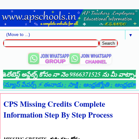
▼
టెస్ట్ అప్డేట్స్ కోసం నా నెం 9866371525 ను మీ వాట్సాప్ గ్
ూస్ పేపర్స్ ⚡ ఈనాడు
; సాక్షి
; ఆంధ్రజ్యోతి
; ఆంధ్రభూమి
; ల
CPS Missing Credits Complete
Information Step By Step Process