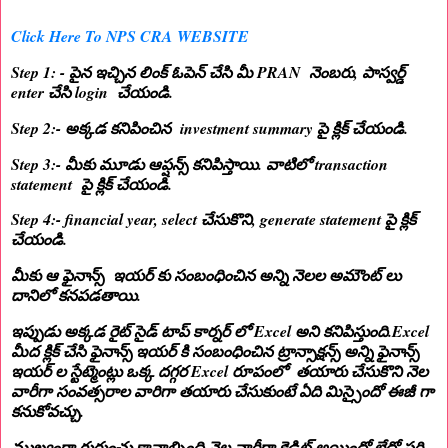
Click Here To NPS CRA WEBSITE
Step 1: - పైన ఇచ్చిన లింక్ ఓపెన్ చేసి మీ PRAN నెంబరు, పాస్వర్డ్
enter చేసి login చేయండి.
Step 2:- అక్కడ కనిపించిన investment summary పై క్లిక్ చేయండి.
Step 3:- మీకు మూడు ఆప్షన్స్ కనిపిస్తాయి. వాటిలో transaction
statement పై క్లిక్ చేయండి.
Step 4:- financial year, select చేసుకొని, generate statement పై క్లిక్
చేయండి.
మీకు ఆ ఫైనాన్స్ ఇయర్ కు సంబంధించిన అన్ని నెలల అమౌంట్ లు
దానిలో కనపడతాయి.
ఇప్పుడు అక్కడ రైట్ సైడ్ టాప్ కార్నర్ లో Excel అని కనిపిస్తుంది.Excel
మీద క్లిక్ చేసి ఫైనాన్స్ ఇయర్ కి సంబంధించిన ట్రాన్సాక్షన్స్ అన్ని ఫైనాన్స్
ఇయర్ ల స్టేట్మెంట్లు ఒక్క దగ్గర Excel రూపంలో తయారు చేసుకొని నెల
వారీగా సంవత్సరాల వారిగా తయారు చేసుకుంటే ఏది మిస్సైందో ఈజీ గా
కనుకోవచ్చు.
ముఖ్యంగా గుర్తుంచు కావాల్సింది నెల వారీగా క్రెడిట్ అయిందో లేదో సరి