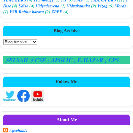
Dise
(4)
Udise
(4)
Vidyadeevena
(1)
Vidyakanuka
(9)
Vizag
(9)
Words
(1)
YSR Raithu barosa
(2)
ZPPF
(4)
Blog Archive
FLSAH ⚡ CSE
; APGLIC
; E-HAZAR
; CPS
Follow Me
About Me
Apschools