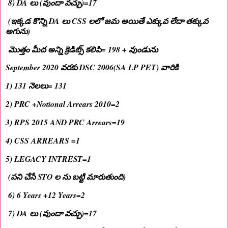
8) DA లు (వుందా వచ్చు)=17
(ఇక్కడ కొన్ని DA లు CSS లలో జమ అయితే ఎక్కువ లేదా తక్కువ
అగును)
మొత్తం మీద అన్ని క్రెడిట్స్ కలిపి= 198 + వుండును
September 2020 వరకు DSC 2006(SA LP PET) వారికి
1) 131 నెలలు= 131
2) PRC +Notional Arrears 2010=2
3) RPS 2015 AND PRC Arrears=19
4) CSS ARREARS =1
5) LEGACY INTREST=1
(పని చేసే STO ల ను బట్టి మారుతుంది)
6) 6 Years +12 Years=2
7) DA లు (వుందా వచ్చు)=17