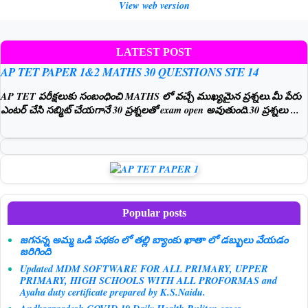
View web version
LATEST POST
AP TET PAPER 1&2 MATHS 30 QUESTIONS STE 14
AP TET పరీక్షలుకు సంబంధించి MATHS లో వచ్చే ముఖ్యమైన ప్రశ్నలు.మీ పేరు
ఎంటర్ చేసి సబ్మిట్ చేయగానే 30 ప్రశ్నలతో exam open అవుతుంది.30 ప్రశ్నలు ...
Popular posts
జగనన్న అమ్మ ఒడి పథకం లో తల్లి బ్యాంకు ఖాతా లో డబ్బులు వేయడం
జరిగింది
Updated MDM SOFTWARE FOR ALL PRIMARY, UPPER
PRIMARY, HIGH SCHOOLS WITH ALL PROFORMAS and
Ayaha duty certificate prepared by K.S.Naidu.