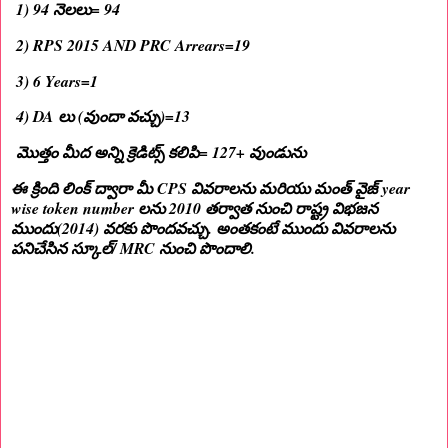
1) 94 నెలలు= 94
2) RPS 2015 AND PRC Arrears=19
3) 6 Years=1
4) DA లు (వుందా వచ్చు)=13
మొత్తం మీద అన్ని క్రెడిట్స్ కలిపి= 127+ వుండును
ఈ క్రింది లింక్ ద్వారా మీ CPS వివరాలను మరియు మంత్ వైజ్ year
wise token number లను 2010 తర్వాత నుంచి రాష్ట్ర విభజన
ముందు(2014) వరకు పొందవచ్చు. అంతకంటే ముందు వివరాలను
పనిచేసిన స్కూల్/ MRC నుంచి పొందాలి.