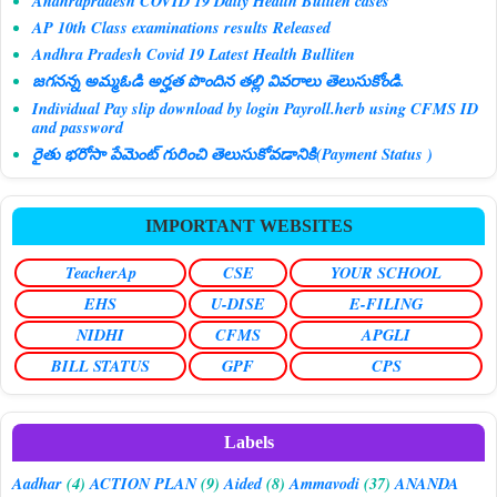
Andhrapradesh COVID 19 Daily Health Buliten cases
AP 10th Class examinations results Released
Andhra Pradesh Covid 19 Latest Health Bulliten
జగనన్న అమ్మఓడి అర్హత పొందిన తల్లి వివరాలు తెలుసుకోండి.
Individual Pay slip download by login Payroll.herb using CFMS ID
and password
రైతు భరోసా పేమెంట్ గురించి తెలుసుకోవడానికి(Payment Status )
IMPORTANT WEBSITES
TeacherAp
CSE
YOUR SCHOOL
EHS
U-DISE
E-FILING
NIDHI
CFMS
APGLI
BILL STATUS
GPF
CPS
Labels
Aadhar
(4)
ACTION PLAN
(9)
Aided
(8)
Ammavodi
(37)
ANANDA